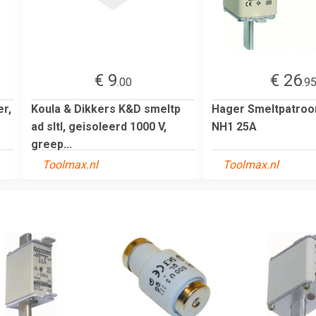
€ 9
€ 26
.00
.9
r,
Koula & Dikkers K&D smeltp
Hager Smeltpatroo
ad sltl, geisoleerd 1000 V,
NH1 25A
greep...
Toolmax.nl
Toolmax.nl