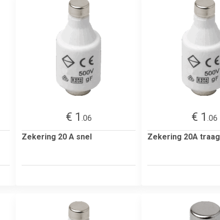
€ 1
€ 1
.06
.06
Zekering 20 A snel
Zekering 20A traag