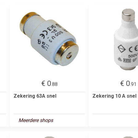
€ 0
€ 0
.88
.91
Zekering 63A snel
Zekering 10 A snel
Meerdere shops