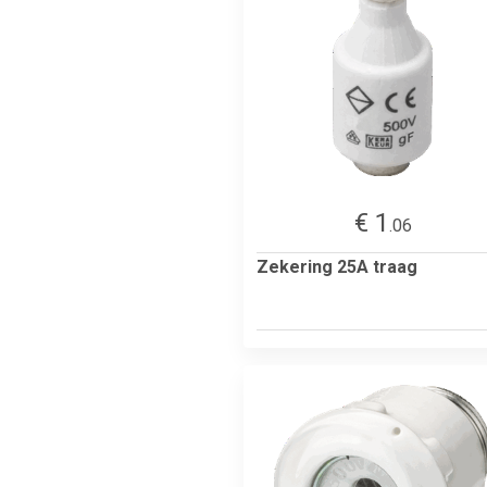
€ 1
.06
Zekering 25A traag