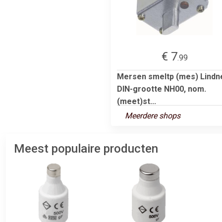
€ 7
.99
Mersen smeltp (mes) Lindne
DIN-grootte NH00, nom.
(meet)st...
Meerdere shops
Meest populaire producten