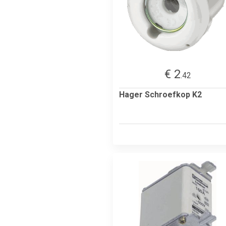
€ 2
.42
Hager Schroefkop K2