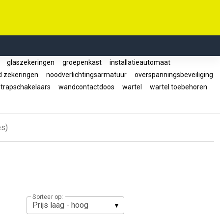
r
glaszekeringen
groepenkast
installatieautomaat
 zekeringen
noodverlichtingsarmatuur
overspanningsbeveiliging
trapschakelaars
wandcontactdoos
wartel
wartel toebehoren
es)
Sorteer op: