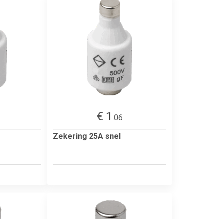
€ 1
.06
Zekering 25A snel