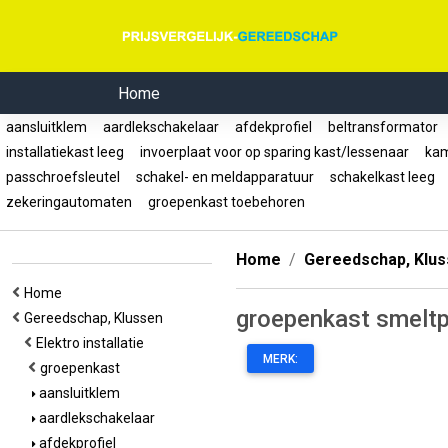
Home
aansluitklem
aardlekschakelaar
afdekprofiel
beltransformator
installatiekast leeg
invoerplaat voor op sparing kast/lessenaar
kam
passchroefsleutel
schakel- en meldapparatuur
schakelkast leeg
zekeringautomaten
groepenkast toebehoren
Home
Gereedschap, Klu
Home
groepenkast smelt
Gereedschap, Klussen
Elektro installatie
MERK:
groepenkast
aansluitklem
aardlekschakelaar
afdekprofiel