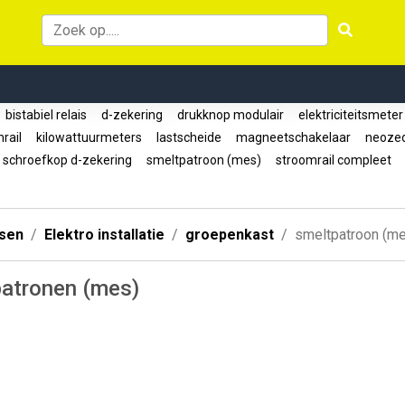
bistabiel relais
d-zekering
drukknop modulair
elektriciteitsmete
rail
kilowattuurmeters
lastscheide
magneetschakelaar
neozed
schroefkop d-zekering
smeltpatroon (mes)
stroomrail compleet
ssen
Elektro installatie
groepenkast
smeltpatroon (m
patronen (mes)