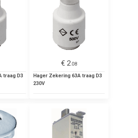
€ 2
.08
A traag D3
Hager Zekering 63A traag D3
230V