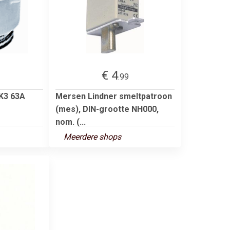
€ 4
.99
K3 63A
Mersen Lindner smeltpatroon
(mes), DIN-grootte NH000,
nom. (...
Meerdere shops