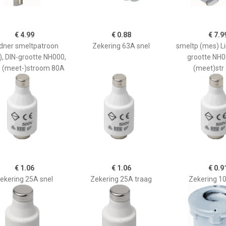
€ 4.99
€ 0.88
€ 7.9
ndner smeltpatroon
Zekering 63A snel
smeltp (mes) Li
, DIN-grootte NH000,
grootte NH0
 (meet-)stroom 80A
(meet)str
€ 1.06
€ 1.06
€ 0.9
ekering 25A snel
Zekering 25A traag
Zekering 10