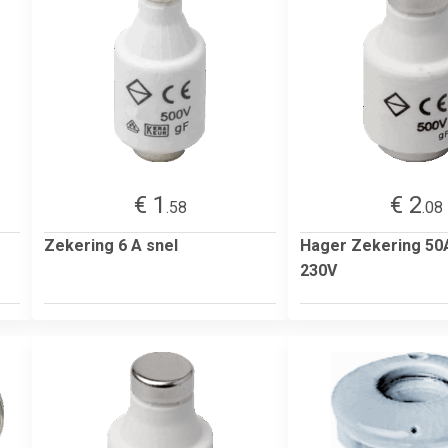
€ 1
€ 2
.58
.08
Zekering 6 A snel
Hager Zekering 50
230V