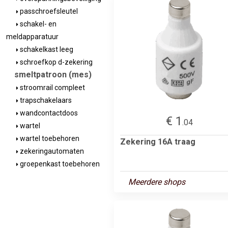
passchroefsleutel
schakel- en
meldapparatuur
schakelkast leeg
schroefkop d-zekering
smeltpatroon (mes)
stroomrail compleet
trapschakelaars
wandcontactdoos
€ 1
.04
wartel
wartel toebehoren
Zekering 16A traag
zekeringautomaten
groepenkast toebehoren
Meerdere shops