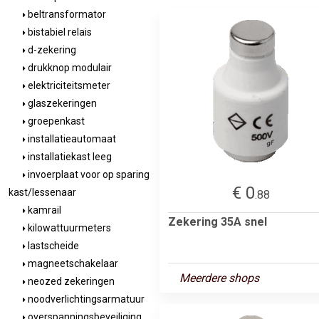
beltransformator
bistabiel relais
d-zekering
drukknop modulair
elektriciteitsmeter
glaszekeringen
groepenkast
installatieautomaat
installatiekast leeg
invoerplaat voor op sparing
€ 0
kast/lessenaar
.88
kamrail
Zekering 35A snel
kilowattuurmeters
lastscheide
magneetschakelaar
Meerdere shops
neozed zekeringen
noodverlichtingsarmatuur
overspanningsbeveiliging