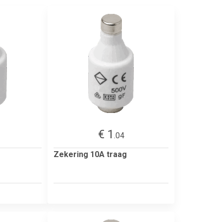
€ 1
.04
Zekering 10A traag