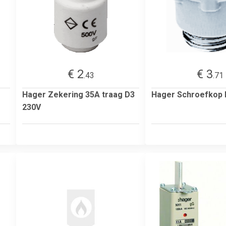
€ 2
€ 3
.43
.71
Hager Zekering 35A traag D3
Hager Schroefkop 
230V