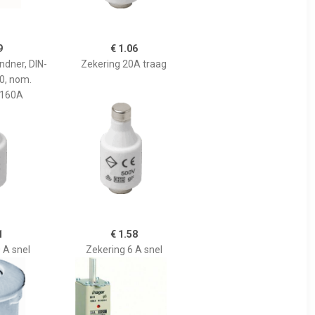
9
€ 1.06
ndner, DIN-
Zekering 20A traag
0, nom.
 160A
1
€ 1.58
 A snel
Zekering 6 A snel