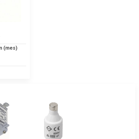
5
n (mes)