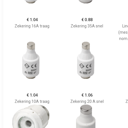
€ 1.04
€ 0.88
Zekering 16A traag
Zekering 35A snel
Li
(mes)
nom.
€ 1.04
€ 1.06
Zekering 10A traag
Zekering 20 A snel
Z