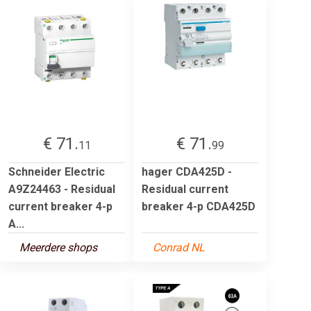
€ 71.
€ 71.
11
99
Schneider Electric
hager CDA425D -
A9Z24463 - Residual
Residual current
current breaker 4-p
breaker 4-p CDA425D
A...
Meerdere shops
Conrad NL