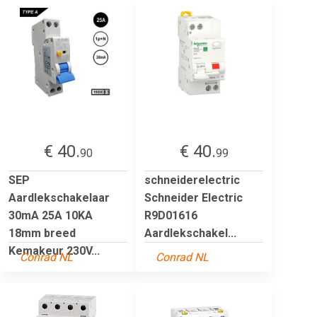
€ 40.
€ 40.
90
99
SEP
schneiderelectric
Aardlekschakelaar
Schneider Electric
30mA 25A 10KA
R9D01616
18mm breed
Aardlekschakel...
Kemakeur 230V...
Conrad NL
Conrad NL