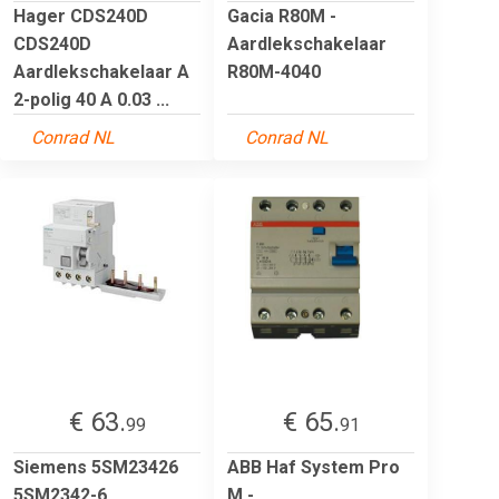
Hager CDS240D
Gacia R80M -
CDS240D
Aardlekschakelaar
Aardlekschakelaar A
R80M-4040
2-polig 40 A 0.03 ...
Conrad NL
Conrad NL
€ 63.
€ 65.
99
91
Siemens 5SM23426
ABB Haf System Pro
5SM2342-6
M -