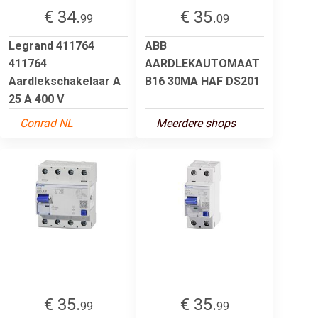
€ 34.
€ 35.
99
09
Legrand 411764
ABB
411764
AARDLEKAUTOMAAT
Aardlekschakelaar A
B16 30MA HAF DS201
25 A 400 V
Conrad NL
Meerdere shops
€ 35.
€ 35.
99
99