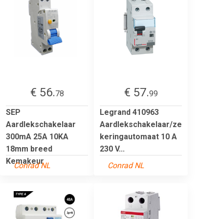
€ 56.
€ 57.
78
99
SEP
Legrand 410963
Aardlekschakelaar
Aardlekschakelaar/ze
300mA 25A 10KA
keringautomaat 10 A
18mm breed
230 V...
Kemakeur
Conrad NL
Conrad NL