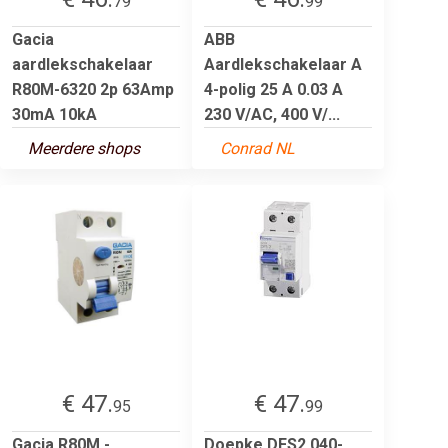
79
99
Gacia
ABB
aardlekschakelaar
Aardlekschakelaar A
R80M-6320 2p 63Amp
4-polig 25 A 0.03 A
30mA 10kA
230 V/AC, 400 V/...
Meerdere shops
Conrad NL
€ 47.
€ 47.
95
99
Gacia R80M -
Doepke DFS2 040-