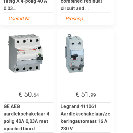
fasig A 4-polig 40 A
combined residual
0.03...
circuit and ...
Conrad NL
Proshop
€ 50.
€ 51.
64
99
GE AEG
Legrand 411061
aardlekschakelaar 4
Aardlekschakelaar/ze
polig 40A 0,03A met
keringautomaat 16 A
opschriftbord
230 V...