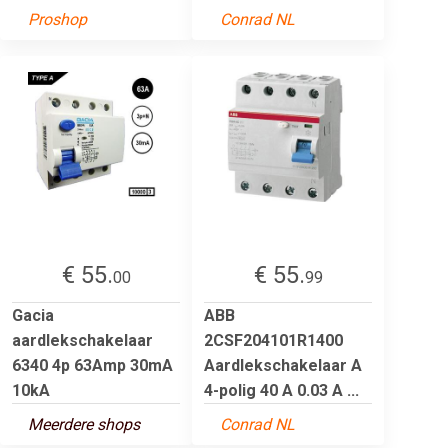
Proshop
Conrad NL
€ 55.
€ 55.
00
99
Gacia
ABB
aardlekschakelaar
2CSF204101R1400
6340 4p 63Amp 30mA
Aardlekschakelaar A
10kA
4-polig 40 A 0.03 A ...
Meerdere shops
Conrad NL