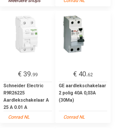
Meerdere shops
Conrad NL
€ 39.
€ 40.
99
62
Schneider Electric
GE aardlekschakelaar
R9R26225
2 polig 40A 0,03A
Aardlekschakelaar A
(30Ma)
25 A 0.01 A
Conrad NL
Conrad NL