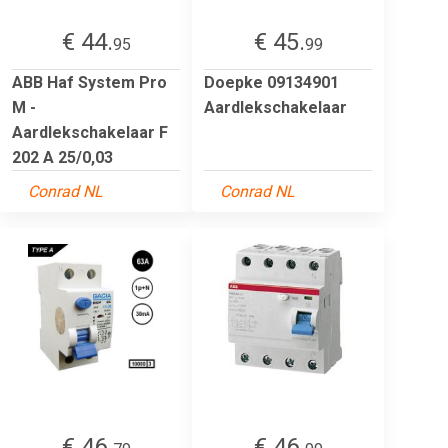
€ 44.
€ 45.
95
99
ABB Haf System Pro
Doepke 09134901
M -
Aardlekschakelaar
Aardlekschakelaar F
202 A 25/0,03
Conrad NL
Conrad NL
€ 46.
€ 46.