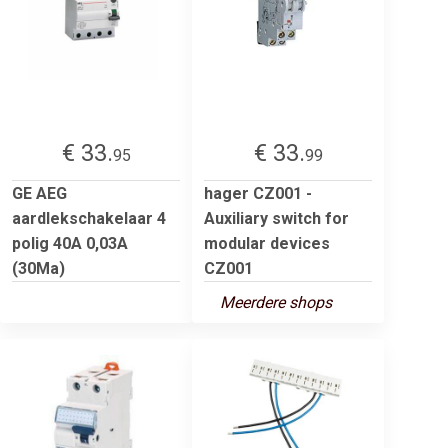
€ 33.
€ 33.
95
99
GE AEG
hager CZ001 -
aardlekschakelaar 4
Auxiliary switch for
polig 40A 0,03A
modular devices
(30Ma)
CZ001
Meerdere shops