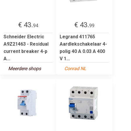
€ 43.
€ 43.
94
99
Schneider Electric
Legrand 411765
A9Z21463 - Residual
Aardlekschakelaar 4-
current breaker 4-p
polig 40 A 0.03 A 400
A...
V 1...
Meerdere shops
Conrad NL