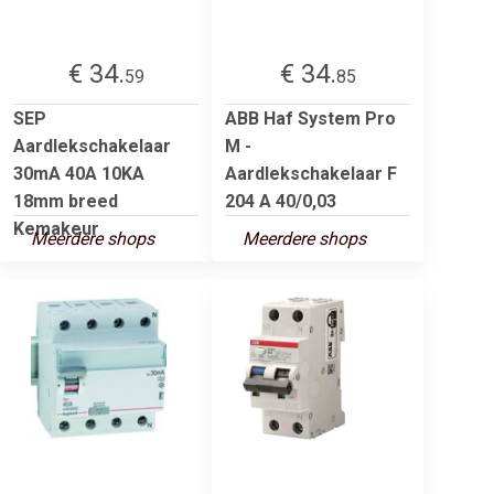
€ 34.
€ 34.
59
85
SEP
ABB Haf System Pro
Aardlekschakelaar
M -
30mA 40A 10KA
Aardlekschakelaar F
18mm breed
204 A 40/0,03
Kemakeur
Meerdere shops
Meerdere shops