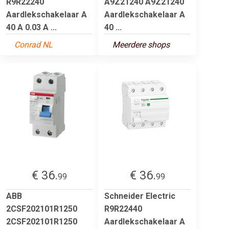
R9R22240
A9Z21240 A9Z21240
Aardlekschakelaar A
Aardlekschakelaar A
40 A 0.03 A ...
40 ...
Conrad NL
Meerdere shops
€ 36.
€ 36.
99
99
ABB
Schneider Electric
2CSF202101R1250
R9R22440
2CSF202101R1250
Aardlekschakelaar A