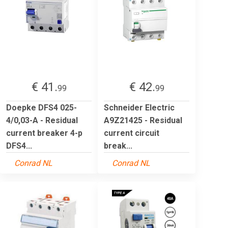
€ 41.
€ 42.
99
99
Doepke DFS4 025-
Schneider Electric
4/0,03-A - Residual
A9Z21425 - Residual
current breaker 4-p
current circuit
DFS4...
break...
Conrad NL
Conrad NL