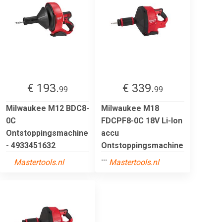
€ 193.
€ 339.
99
99
Milwaukee M12 BDC8-
Milwaukee M18
0C
FDCPF8-0C 18V Li-Ion
Ontstoppingsmachine
accu
- 4933451632
Ontstoppingsmachine
...
Mastertools.nl
Mastertools.nl