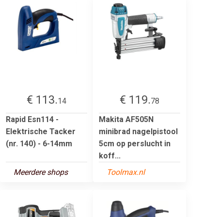
€ 113.
€ 119.
14
78
Rapid Esn114 -
Makita AF505N
Elektrische Tacker
minibrad nagelpistool
(nr. 140) - 6-14mm
5cm op perslucht in
koff...
Meerdere shops
Toolmax.nl