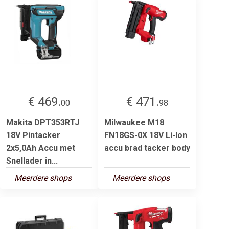
€ 469.
€ 471.
00
98
Makita DPT353RTJ
Milwaukee M18
18V Pintacker
FN18GS-0X 18V Li-Ion
2x5,0Ah Accu met
accu brad tacker body
Snellader in...
Meerdere shops
Meerdere shops