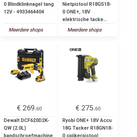
0 Blindklinknagel tang
Nietpistool R18GS18-
12V - 4933464404
0 ONE+, 18V
elektrische tacke...
Meerdere shops
Meerdere shops
€ 269.
€ 275.
60
60
Dewalt DCF620D2K-
Ryobi ONE+ 18V Accu
QW (2.0L)
18G Tacker R18GN18-
bandschroefmachine
0 spijkerpistool