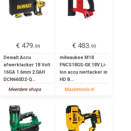
€ 479.
€ 483.
99
99
Dewalt Accu
milwaukee M18
afwerktacker 18 Volt
FNCS18GS-0X 18V Li-
16GA 1.6mm 2.0AH
Ion accu niettacker in
DCN660D2-Q...
HD B...
Meerdere shops
Mastertools.nl