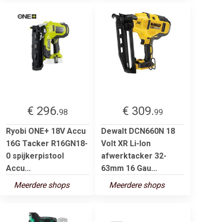
€ 296.
€ 309.
98
99
Ryobi ONE+ 18V Accu
Dewalt DCN660N 18
16G Tacker R16GN18-
Volt XR Li-Ion
0 spijkerpistool
afwerktacker 32-
Accu...
63mm 16 Gau...
Meerdere shops
Meerdere shops