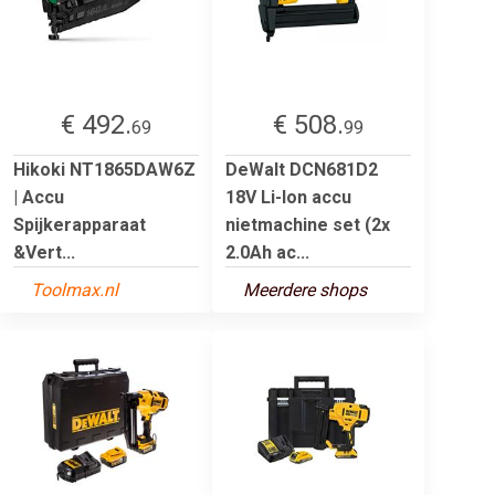
€ 492.
€ 508.
69
99
Hikoki NT1865DAW6Z
DeWalt DCN681D2
| Accu
18V Li-Ion accu
Spijkerapparaat
nietmachine set (2x
&Vert...
2.0Ah ac...
Toolmax.nl
Meerdere shops