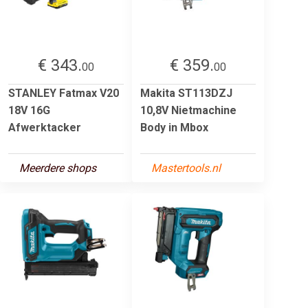
€ 343.
€ 359.
00
00
STANLEY Fatmax V20
Makita ST113DZJ
18V 16G
10,8V Nietmachine
Afwerktacker
Body in Mbox
Meerdere shops
Mastertools.nl