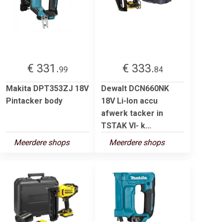
€ 331.
€ 333.
99
84
Makita DPT353ZJ 18V
Dewalt DCN660NK
Pintacker body
18V Li-Ion accu
afwerk tacker in
TSTAK VI- k...
Meerdere shops
Meerdere shops