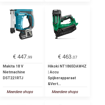
€ 447.
€ 463.
99
07
Makita 18 V
Hikoki NT1865DAW4Z
Nietmachine
| Accu
DST221RTJ
Spijkerapparaat
&Vert...
Meerdere shops
Meerdere shops