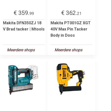
€ 359.
€ 362.
99
21
Makita DFN350ZJ 18
Makita PT001GZ XGT
V Brad tacker | Mtools
40V Max Pin Tacker
Body in Doos
Meerdere shops
Meerdere shops