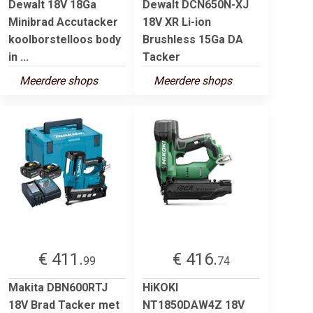
Dewalt 18V 18Ga
Dewalt DCN650N-XJ
Minibrad Accutacker
18V XR Li-ion
koolborstelloos body
Brushless 15Ga DA
in ...
Tacker
Meerdere shops
Meerdere shops
€ 411.
€ 416.
99
74
Makita DBN600RTJ
HiKOKI
18V Brad Tacker met
NT1850DAW4Z 18V