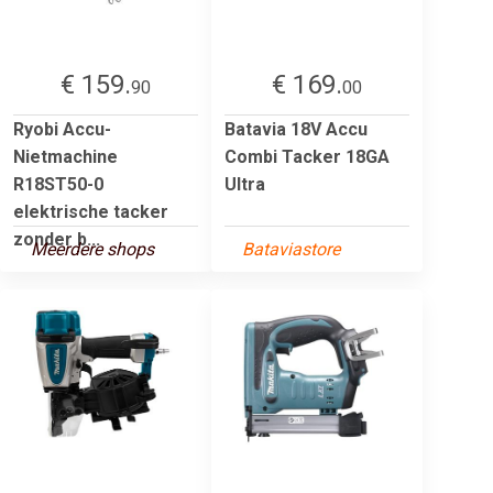
€ 159.
€ 169.
90
00
Ryobi Accu-
Batavia 18V Accu
Nietmachine
Combi Tacker 18GA
R18ST50-0
Ultra
elektrische tacker
zonder b...
Meerdere shops
Bataviastore