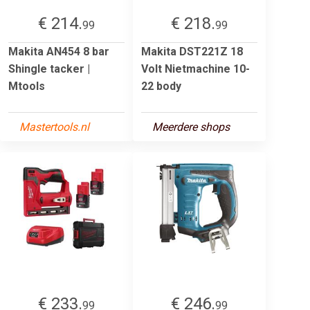
€ 214.
€ 218.
99
99
Makita AN454 8 bar
Makita DST221Z 18
Shingle tacker |
Volt Nietmachine 10-
Mtools
22 body
Mastertools.nl
Meerdere shops
€ 233.
€ 246.
99
99