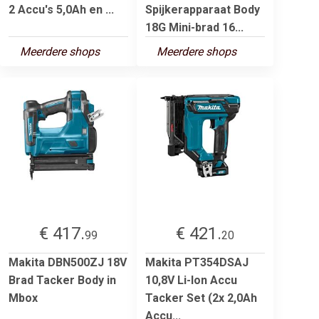
2 Accu's 5,0Ah en ...
Spijkerapparaat Body
18G Mini-brad 16...
Meerdere shops
Meerdere shops
€ 417.
€ 421.
99
20
Makita DBN500ZJ 18V
Makita PT354DSAJ
Brad Tacker Body in
10,8V Li-Ion Accu
Mbox
Tacker Set (2x 2,0Ah
Accu...