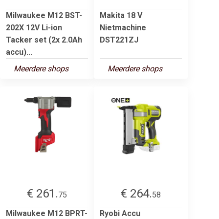
Milwaukee M12 BST-
Makita 18 V
202X 12V Li-ion
Nietmachine
Tacker set (2x 2.0Ah
DST221ZJ
accu)...
Meerdere shops
Meerdere shops
€ 261.
€ 264.
75
58
Milwaukee M12 BPRT-
Ryobi Accu