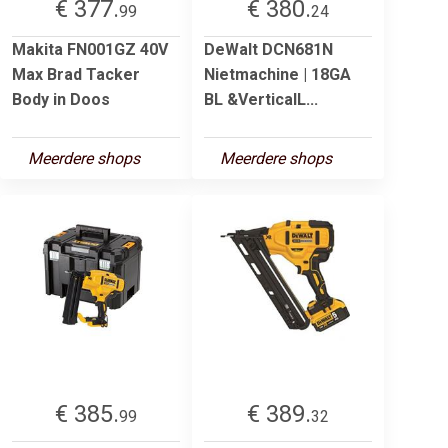
€ 377.
€ 380.
99
24
Makita FN001GZ 40V
DeWalt DCN681N
Max Brad Tacker
Nietmachine | 18GA
Body in Doos
BL &VerticalL...
Meerdere shops
Meerdere shops
€ 385.
€ 389.
99
32