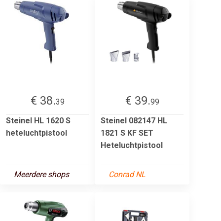
€ 38.
€ 39.
39
99
Steinel HL 1620 S
Steinel 082147 HL
heteluchtpistool
1821 S KF SET
Heteluchtpistool
Meerdere shops
Conrad NL