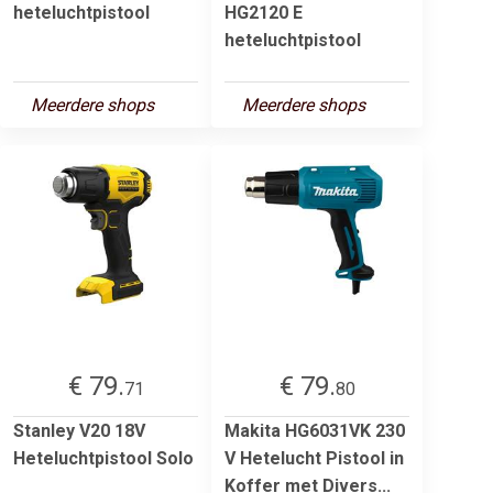
heteluchtpistool
HG2120 E
heteluchtpistool
Meerdere shops
Meerdere shops
€ 79.
€ 79.
71
80
Stanley V20 18V
Makita HG6031VK 230
Heteluchtpistool Solo
V Hetelucht Pistool in
Koffer met Divers...