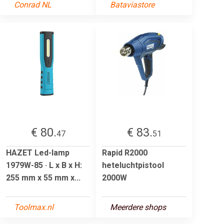
Conrad NL
Bataviastore
€ 80.
€ 83.
47
51
HAZET Led-lamp
Rapid R2000
1979W-85 · L x B x H:
heteluchtpistool
255 mm x 55 mm x...
2000W
Toolmax.nl
Meerdere shops