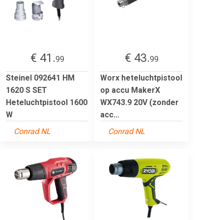
€ 41.
€ 43.
99
99
Steinel 092641 HM
Worx heteluchtpistool
1620 S SET
op accu MakerX
Heteluchtpistool 1600
WX743.9 20V (zonder
W
acc...
Conrad NL
Conrad NL