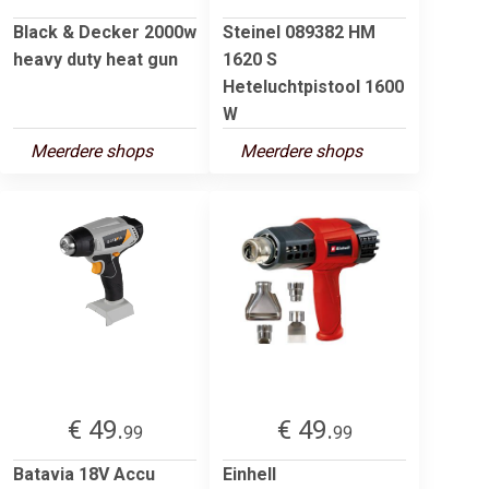
Black & Decker 2000w
Steinel 089382 HM
heavy duty heat gun
1620 S
Heteluchtpistool 1600
W
Meerdere shops
Meerdere shops
€ 49.
€ 49.
99
99
Batavia 18V Accu
Einhell