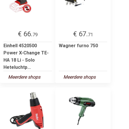
€ 66.
€ 67.
79
71
Einhell 4520500
Wagner furno 750
Power X-Change TE-
HA 18 Li - Solo
Heteluchtp...
Meerdere shops
Meerdere shops