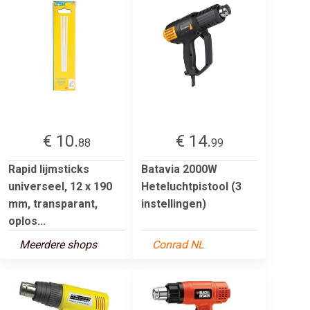
€ 10.
€ 14.
88
99
Rapid lijmsticks
Batavia 2000W
universeel, 12 x 190
Heteluchtpistool (3
mm, transparant,
instellingen)
oplos...
Meerdere shops
Conrad NL