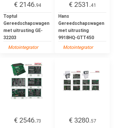
€ 2146.
€ 2531.
94
41
Toptul
Hans
Gereedschapswagen
Gereedschapswagen
met uitrusting GE-
met uitrusting
32203
9918HQ-GTT450
Motointegrator
Motointegrator
€ 2546.
€ 3280.
73
57