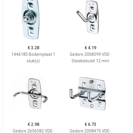
€ 3.28
€ 4.19
1446185 Bodemplaat 1
Gedore 2008599 VDE-
stuk(s)
Steeksleutel 12 mm
€ 2.98
€ 6.73
Gedore 2656582 VDE-
Gedore 2008475 VDE-