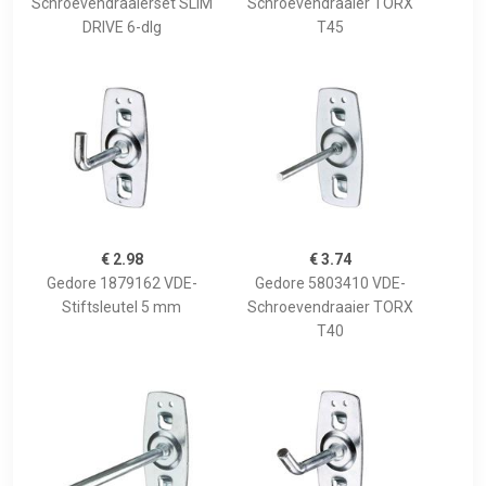
Schroevendraaierset SLIM
Schroevendraaier TORX
DRIVE 6-dlg
T45
€ 2.98
€ 3.74
Gedore 1879162 VDE-
Gedore 5803410 VDE-
Stiftsleutel 5 mm
Schroevendraaier TORX
T40