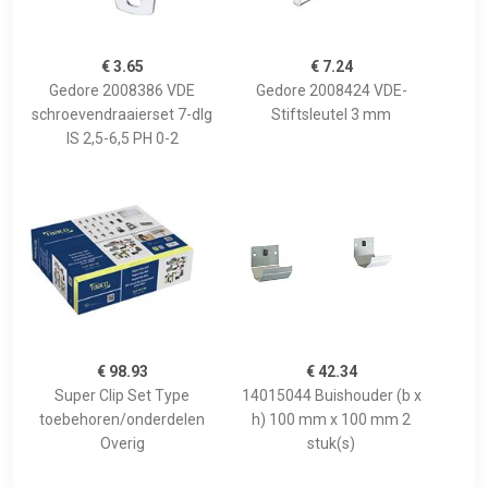
€ 3.65
€ 7.24
Gedore 2008386 VDE
Gedore 2008424 VDE-
schroevendraaierset 7-dlg
Stiftsleutel 3 mm
IS 2,5-6,5 PH 0-2
€ 98.93
€ 42.34
Super Clip Set Type
14015044 Buishouder (b x
toebehoren/onderdelen
h) 100 mm x 100 mm 2
Overig
stuk(s)