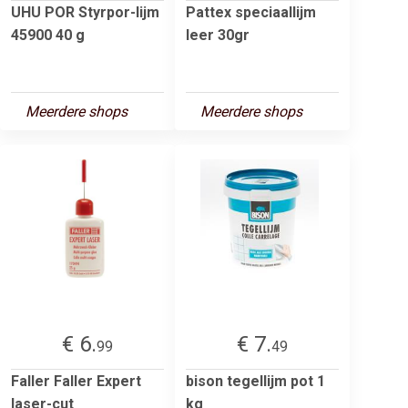
UHU POR Styrpor-lijm
Pattex speciaallijm
45900 40 g
leer 30gr
Meerdere shops
Meerdere shops
€ 6.
€ 7.
99
49
Faller Faller Expert
bison tegellijm pot 1
laser-cut
kg