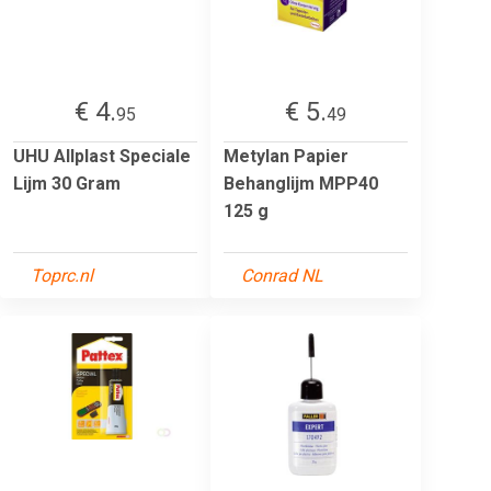
€ 4.
€ 5.
95
49
UHU Allplast Speciale
Metylan Papier
Lijm 30 Gram
Behanglijm MPP40
125 g
Toprc.nl
Conrad NL