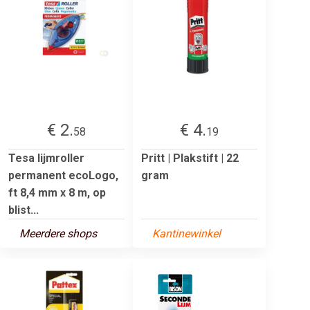
€ 2.
€ 4.
58
19
Tesa lijmroller
Pritt | Plakstift | 22
permanent ecoLogo,
gram
ft 8,4 mm x 8 m, op
blist...
Meerdere shops
Kantinewinkel