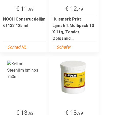
€ 11.
€ 12.
99
49
NOCH Constructielijm
Huismerk Pritt
61133 125 ml
Lijmstift Multipack 10
X 11g, Zonder
Oplosmid...
Conrad NL
Schafer
€ 13.
€ 13.
92
99