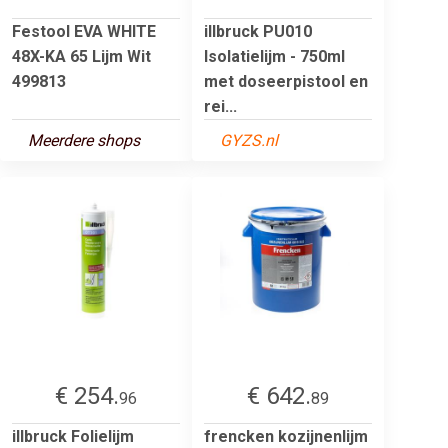
Festool EVA WHITE
illbruck PU010
48X-KA 65 Lijm Wit
Isolatielijm - 750ml
499813
met doseerpistool en
rei...
Meerdere shops
GYZS.nl
€ 254.
€ 642.
96
89
illbruck Folielijm
frencken kozijnenlijm