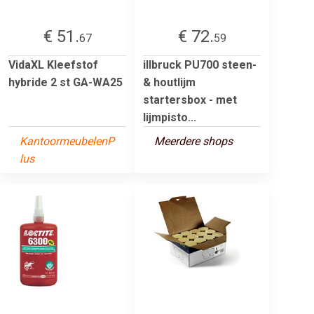
€ 51.
€ 72.
67
59
VidaXL Kleefstof
illbruck PU700 steen-
hybride 2 st GA-WA25
& houtlijm
startersbox - met
lijmpisto...
KantoormeubelenP
Meerdere shops
lus