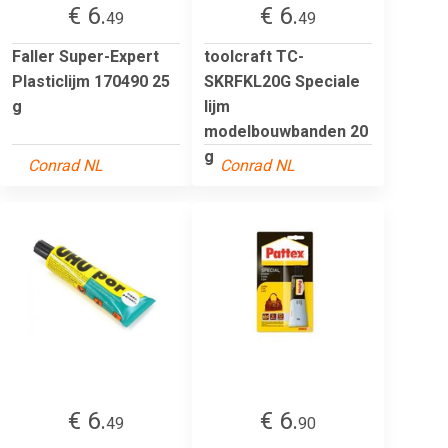
€ 6.
€ 6.
49
49
Faller Super-Expert
toolcraft TC-
Plasticlijm 170490 25
SKRFKL20G Speciale
g
lijm
modelbouwbanden 20
g
Conrad NL
Conrad NL
€ 6.
€ 6.
49
90