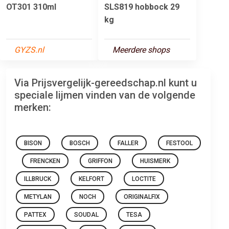
OT301 310ml
SLS819 hobbock 29
kg
GYZS.nl
Meerdere shops
Via Prijsvergelijk-gereedschap.nl kunt u
speciale lijmen vinden van de volgende
merken:
BISON
BOSCH
FALLER
FESTOOL
FRENCKEN
GRIFFON
HUISMERK
ILLBRUCK
KELFORT
LOCTITE
METYLAN
NOCH
ORIGINALFIX
PATTEX
SOUDAL
TESA