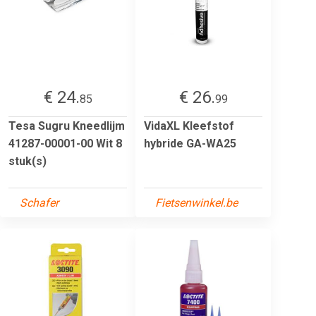
€ 24.
€ 26.
85
99
Tesa Sugru Kneedlijm
VidaXL Kleefstof
41287-00001-00 Wit 8
hybride GA-WA25
stuk(s)
Schafer
Fietsenwinkel.be