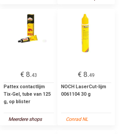
€ 8.
€ 8.
43
49
Pattex contactlijm
NOCH LaserCut-lijm
Tix-Gel, tube van 125
0061104 30 g
g, op blister
Meerdere shops
Conrad NL