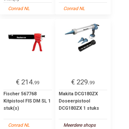
Conrad NL
Conrad NL
€ 214.
€ 229.
99
99
Fischer 567768
Makita DCG180ZX
Kitpistool FIS DM SL 1
Doseerpistool
stuk(s)
DCG180ZX 1 stuks
Conrad NL
Meerdere shops