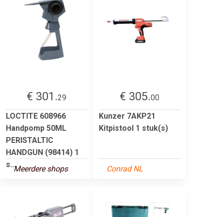
€ 301.
€ 305.
29
00
LOCTITE 608966
Kunzer 7AKP21
Handpomp 50ML
Kitpistool 1 stuk(s)
PERISTALTIC
HANDGUN (98414) 1
s...
Meerdere shops
Conrad NL