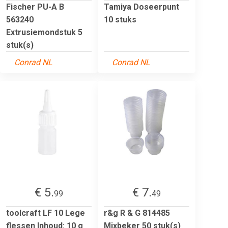
Fischer PU-A B
Tamiya Doseerpunt
563240
10 stuks
Extrusiemondstuk 5
stuk(s)
Conrad NL
Conrad NL
€ 5.
€ 7.
99
49
toolcraft LF 10 Lege
r&g R & G 814485
flessen Inhoud: 10 g
Mixbeker 50 stuk(s)