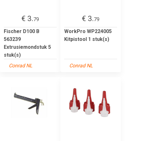
€ 3.
€ 3.
79
79
Fischer D100 B
WorkPro WP224005
563239
Kitpistool 1 stuk(s)
Extrusiemondstuk 5
stuk(s)
Conrad NL
Conrad NL