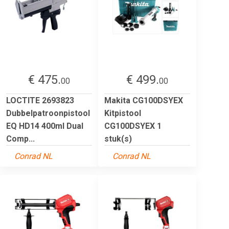
€ 475.
€ 499.
00
00
LOCTITE 2693823
Makita CG100DSYEX
Dubbelpatroonpistool
Kitpistool
EQ HD14 400ml Dual
CG100DSYEX 1
Comp...
stuk(s)
Conrad NL
Conrad NL