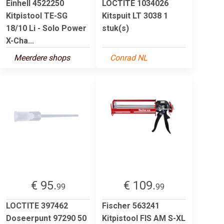
Einhell 4522250
LOCTITE 1034026
Kitpistool TE-SG
Kitspuit LT 3038 1
18/10 Li - Solo Power
stuk(s)
X-Cha...
Meerdere shops
Conrad NL
€ 95.
€ 109.
99
99
LOCTITE 397462
Fischer 563241
Doseerpunt 97290 50
Kitpistool FIS AM S-XL