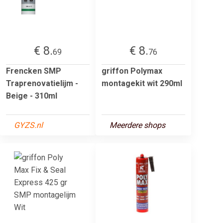
€ 8.
€ 8.
69
76
Frencken SMP
griffon Polymax
Traprenovatielijm -
montagekit wit 290ml
Beige - 310ml
GYZS.nl
Meerdere shops