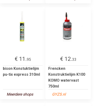
€ 11.
€ 12.
95
33
bison Konstuktielijm
Frencken
pu-tix express 310ml
Konstruktielijm K100
KOMO watervast
750ml
Meerdere shops
GYZS.nl