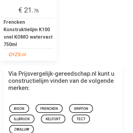
€ 21.
76
Frencken
Konstruktielijm K100
snel KOMO watervast
750ml
GYZS.nl
Via Prijsvergelijk-gereedschap.nl kunt u
constructielijm vinden van de volgende
merken:
BISON
FRENCKEN
GRIFFON
ILLBRUCK
KELFORT
TEC7
ZWALUW