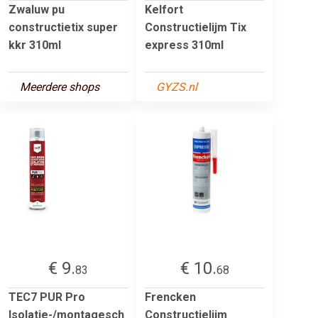
Zwaluw pu
Kelfort
constructietix super
Constructielijm Tix
kkr 310ml
express 310ml
Meerdere shops
GYZS.nl
€ 9.
€ 10.
83
68
TEC7 PUR Pro
Frencken
Isolatie-/montagesch
Constructielijm