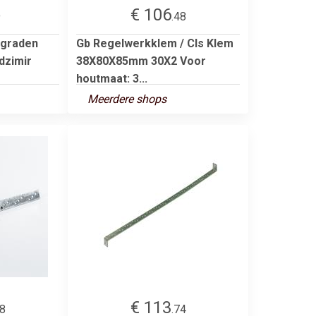
€ 106
9
.48
 graden
Gb Regelwerkklem / Cls Klem
dzimir
38X80X85mm 30X2 Voor
houtmaat: 3...
Meerdere shops
€ 113
28
.74