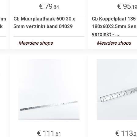
€ 79
€ 95
.84
.1
5mm
Gb Muurplaathaak 600 30 x
Gb Koppelplaat 135
uk
5mm verzinkt band 04029
180x60X2.5mm Sen
verzinkt - ...
Meerdere shops
Meerdere shops
€ 111
€ 113
.61
.