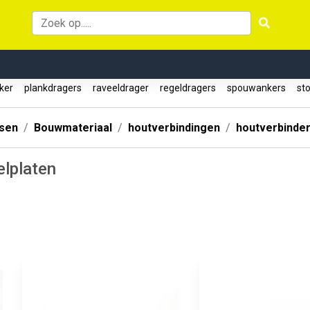
nker
plankdragers
raveeldrager
regeldragers
spouwankers
st
ssen
Bouwmateriaal
houtverbindingen
houtverbinde
elplaten