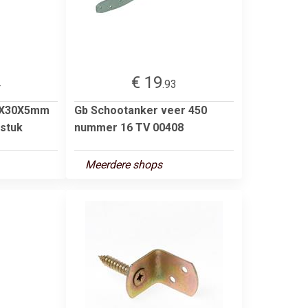
€ 19
4
.93
00X30X5mm
Gb Schootanker veer 450
 stuk
nummer 16 TV 00408
Meerdere shops