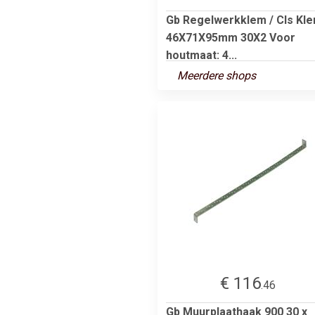
Gb Regelwerkklem / Cls Kl
46X71X95mm 30X2 Voor
houtmaat: 4...
Meerdere shops
€ 116
.46
Gb Muurplaathaak 900 30 x