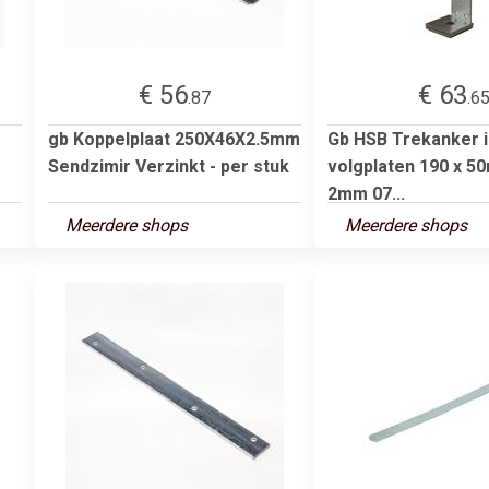
€ 56
€ 63
.87
.6
gb Koppelplaat 250X46X2.5mm
Gb HSB Trekanker 
Sendzimir Verzinkt - per stuk
volgplaten 190 x 5
2mm 07...
Meerdere shops
Meerdere shops