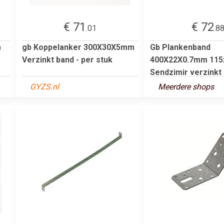
€ 71
€ 72
.01
.8
m
gb Koppelanker 300X30X5mm
Gb Plankenband
Verzinkt band - per stuk
400X22X0.7mm 115
Sendzimir verzinkt -
GYZS.nl
Meerdere shops