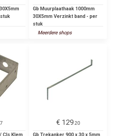
0X30X5mm
Gb Muurplaathaak 1000mm
 stuk
30X5mm Verzinkt band - per
stuk
Meerdere shops
€ 129
77
.20
/ Cls Klem
Gb Trekanker 900 x 30 x 5mm