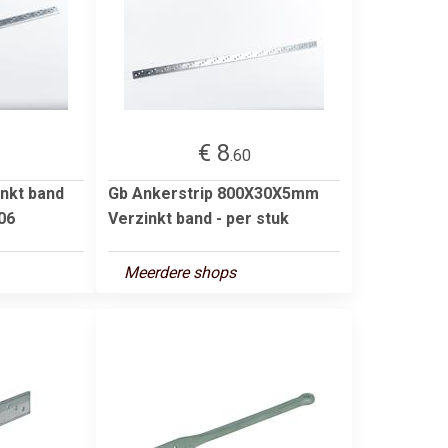
€ 8
.60
inkt band
Gb Ankerstrip 800X30X5mm
06
Verzinkt band - per stuk
Meerdere shops