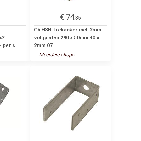
€ 74
8
.85
Gb HSB Trekanker incl. 2mm
x2
volgplaten 290 x 50mm 40 x
 per s...
2mm 07...
Meerdere shops