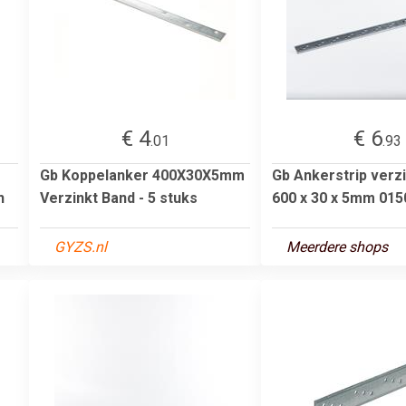
€ 4
€ 6
.01
.93
Gb Koppelanker 400X30X5mm
Gb Ankerstrip verz
h
Verzinkt Band - 5 stuks
600 x 30 x 5mm 015
GYZS.nl
Meerdere shops