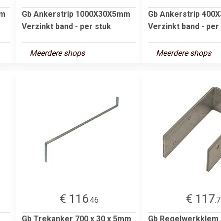
em
Gb Ankerstrip 1000X30X5mm
Gb Ankerstrip 40
Verzinkt band - per stuk
Verzinkt band - per
Meerdere shops
Meerdere shops
€ 116
€ 117
.46
.
Gb Trekanker 700 x 30 x 5mm
Gb Regelwerkklem 