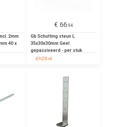
€ 66
5
.94
incl. 2mm
Gb Schutting steun L
0mm 40 x
35x30x30mm Geel
gepassiveerd - per stuk
GYZS.nl