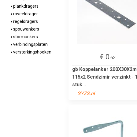
plankdragers
raveeldrager
regeldragers
spouwankers
stormankers
verbindingsplaten
versterkingshoeken
€ 0
.63
gb Koppelanker 200X30X2
115x2 Sendzimir verzinkt - 
stuk...
GYZS.nl