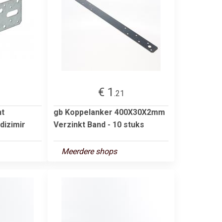
€ 1
.21
ht
gb Koppelanker 400X30X2mm
izimir
Verzinkt Band - 10 stuks
Meerdere shops