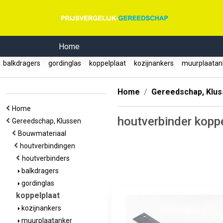
Home
balkdragers
gordinglas
koppelplaat
kozijnankers
muurplaata
Home
Gereedschap, Klu
Home
houtverbinder kopp
Gereedschap, Klussen
Bouwmateriaal
houtverbindingen
houtverbinders
balkdragers
gordinglas
koppelplaat
kozijnankers
muurplaatanker