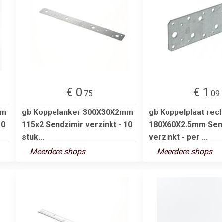
€ 0
€ 1
.75
.09
mm
gb Koppelanker 300X30X2mm
gb Koppelplaat rec
10
115x2 Sendzimir verzinkt - 10
180X60X2.5mm Send
stuk...
verzinkt - per ...
Meerdere shops
Meerdere shops