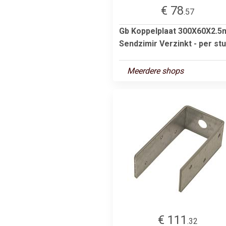
€ 78
.57
Gb Koppelplaat 300X60X2.
Sendzimir Verzinkt - per st
Meerdere shops
€ 111
.32