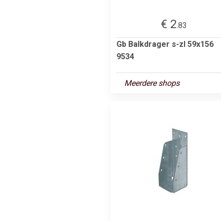
€ 2
.83
Gb Balkdrager s-zl 59x156
9534
Meerdere shops