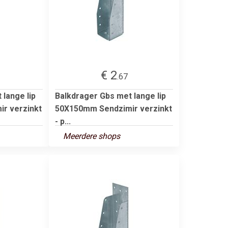
€ 2
.67
lange lip
Balkdrager Gbs met lange lip
r verzinkt
50X150mm Sendzimir verzinkt
- p...
Meerdere shops