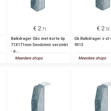
€ 2
€ 2
.71
.72
Balkdrager Gbs met korte lip
Gb Balkdrager s-zl
71X171mm Sendzimir verzinkt
9513
- p...
Meerdere shops
Meerdere shops