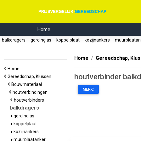
Home
balkdragers
gordinglas
koppelplaat
kozijnankers
muurplaata
Home
Gereedschap, Klu
Home
houtverbinder balk
Gereedschap, Klussen
Bouwmateriaal
MERK:
houtverbindingen
houtverbinders
balkdragers
gordinglas
koppelplaat
kozijnankers
muurplaatanker