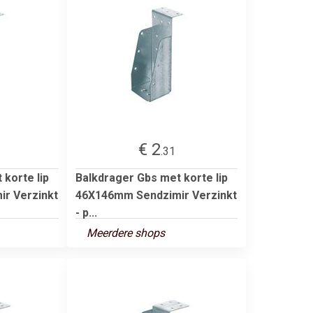
€ 2
.31
korte lip
Balkdrager Gbs met korte lip
r Verzinkt
46X146mm Sendzimir Verzinkt
- p...
Meerdere shops