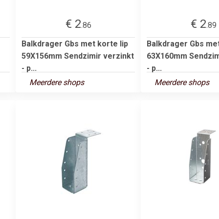
€ 2
€ 2
.86
.89
Balkdrager Gbs met korte lip
Balkdrager Gbs met 
59X156mm Sendzimir verzinkt
63X160mm Sendzimi
- p...
- p...
Meerdere shops
Meerdere shops