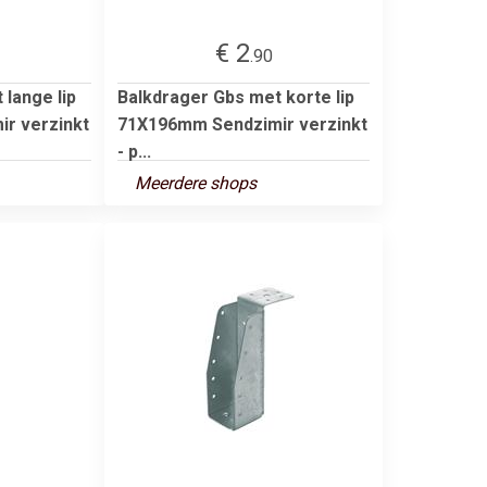
€ 2
.90
lange lip
Balkdrager Gbs met korte lip
r verzinkt
71X196mm Sendzimir verzinkt
- p...
Meerdere shops