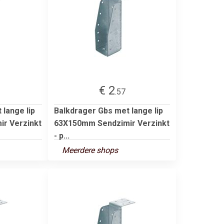
€ 2
.57
lange lip
Balkdrager Gbs met lange lip
r Verzinkt
63X150mm Sendzimir Verzinkt
- p...
Meerdere shops