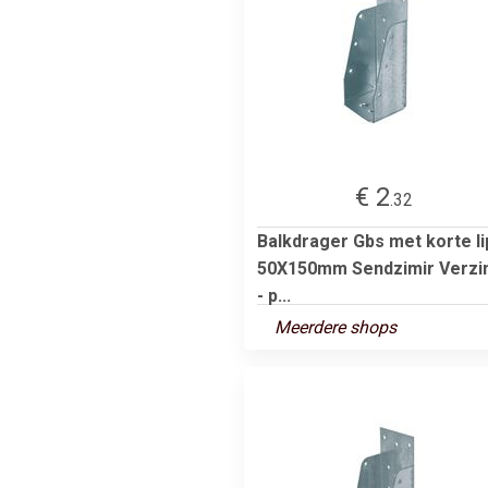
€ 2
.32
Balkdrager Gbs met korte li
50X150mm Sendzimir Verzi
- p...
Meerdere shops