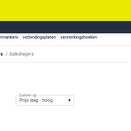
ormankers
verbindingsplaten
versterkingshoeken
rs
balkdragers
Sorteer op: