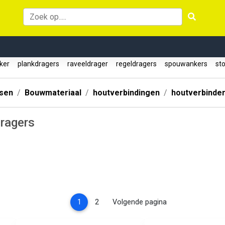
nker
plankdragers
raveeldrager
regeldragers
spouwankers
st
ssen
Bouwmateriaal
houtverbindingen
houtverbinde
dragers
(current)
1
2
Volgende pagina