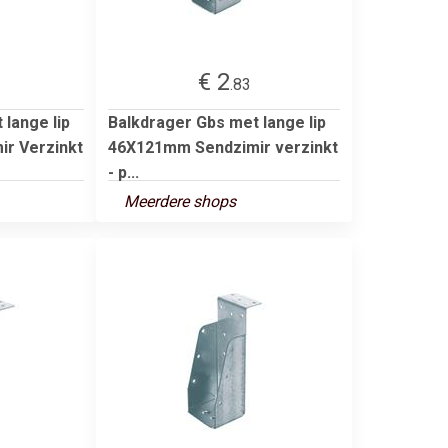
€ 2
.83
lange lip
Balkdrager Gbs met lange lip
r Verzinkt
46X121mm Sendzimir verzinkt
- p...
Meerdere shops