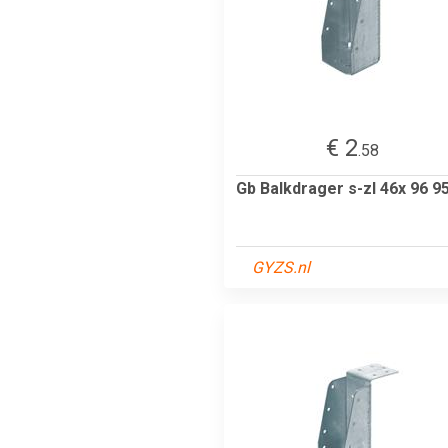
€ 2
.58
Gb Balkdrager s-zl 46x 96 9
GYZS.nl