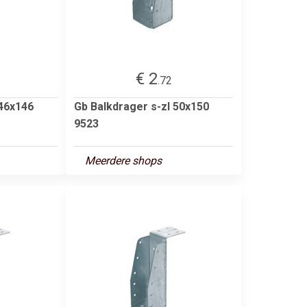
€ 2
.72
 46x146
Gb Balkdrager s-zl 50x150
9523
Meerdere shops