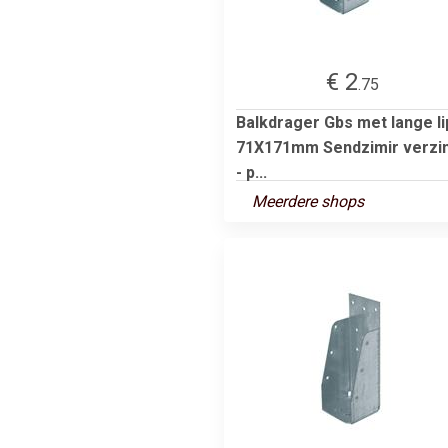
€ 2
.75
Balkdrager Gbs met lange li
71X171mm Sendzimir verzi
- p...
Meerdere shops