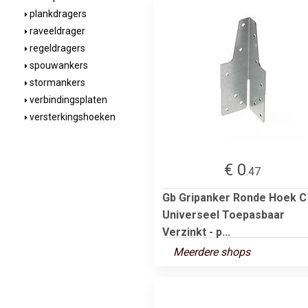
plankdragers
raveeldrager
regeldragers
spouwankers
stormankers
verbindingsplaten
versterkingshoeken
€ 0
.47
Gb Gripanker Ronde Hoek C
Universeel Toepasbaar
Verzinkt - p...
Meerdere shops