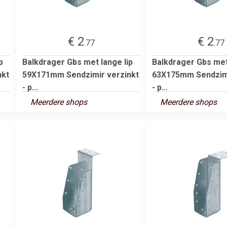
€ 2
€ 2
.77
.77
p
Balkdrager Gbs met lange lip
Balkdrager Gbs met 
nkt
59X171mm Sendzimir verzinkt
63X175mm Sendzimi
- p...
- p...
Meerdere shops
Meerdere shops