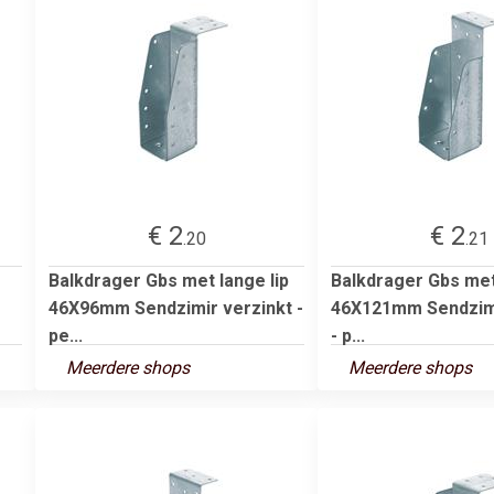
€ 2
€ 2
.20
.21
Balkdrager Gbs met lange lip
Balkdrager Gbs met 
46X96mm Sendzimir verzinkt -
46X121mm Sendzimi
pe...
- p...
Meerdere shops
Meerdere shops