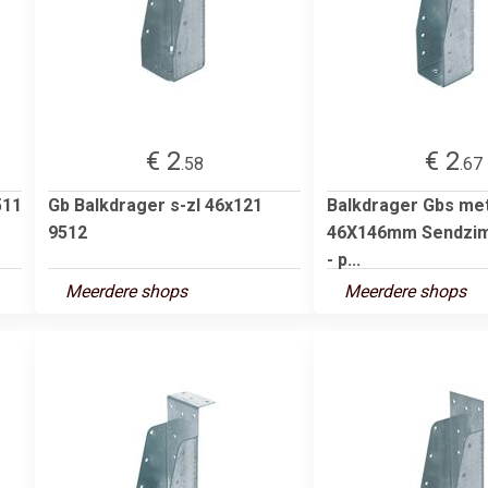
€ 2
€ 2
.58
.67
511
Gb Balkdrager s-zl 46x121
Balkdrager Gbs met 
9512
46X146mm Sendzimi
- p...
Meerdere shops
Meerdere shops