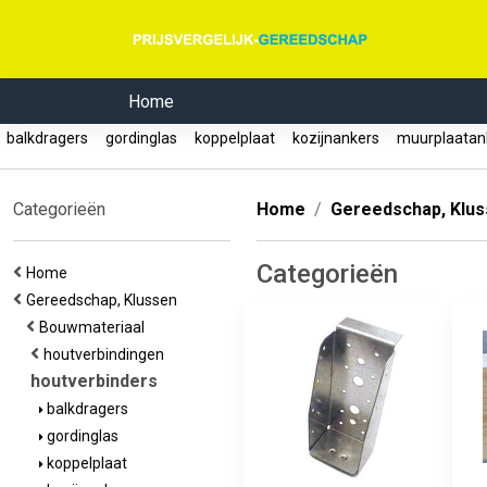
Home
balkdragers
gordinglas
koppelplaat
kozijnankers
muurplaata
Categorieën
Home
Gereedschap, Klu
Categorieën
Home
Gereedschap, Klussen
Bouwmateriaal
houtverbindingen
houtverbinders
balkdragers
gordinglas
koppelplaat