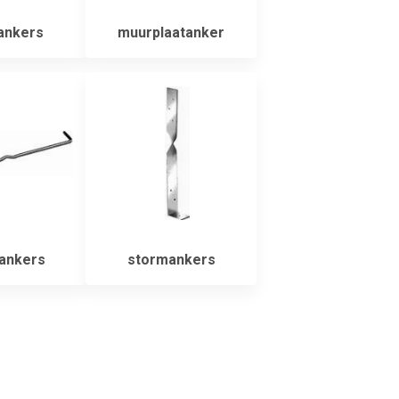
ankers
muurplaatanker
ankers
stormankers