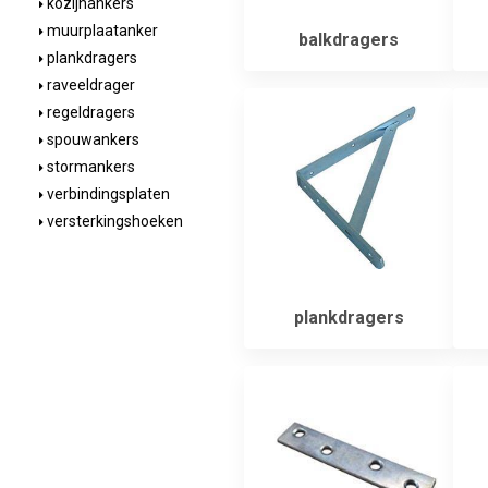
kozijnankers
muurplaatanker
balkdragers
plankdragers
raveeldrager
regeldragers
spouwankers
stormankers
verbindingsplaten
versterkingshoeken
plankdragers