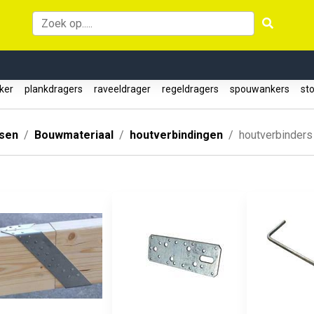
nker
plankdragers
raveeldrager
regeldragers
spouwankers
st
ssen
Bouwmateriaal
houtverbindingen
houtverbinders