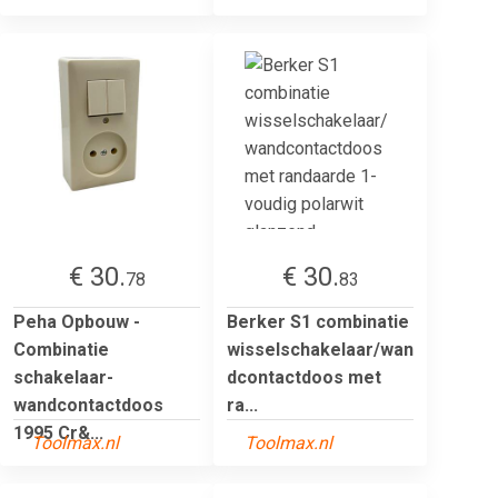
€ 30.
€ 30.
78
83
Peha Opbouw -
Berker S1 combinatie
Combinatie
wisselschakelaar/wan
schakelaar-
dcontactdoos met
wandcontactdoos
ra...
1995 Cr&...
Toolmax.nl
Toolmax.nl