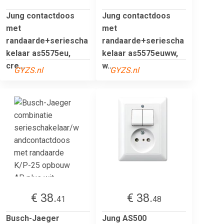
Jung contactdoos
Jung contactdoos
met
met
randaarde+seriescha
randaarde+seriescha
kelaar as5575eu,
kelaar as5575euww,
cre...
w...
GYZS.nl
GYZS.nl
€ 38.
€ 38.
41
48
Busch-Jaeger
Jung AS500