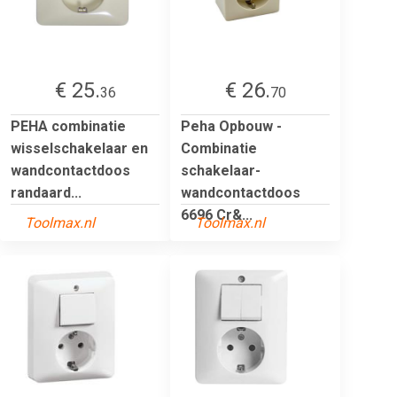
€ 25.
€ 26.
36
70
PEHA combinatie
Peha Opbouw -
wisselschakelaar en
Combinatie
wandcontactdoos
schakelaar-
randaard...
wandcontactdoos
6696 Cr&...
Toolmax.nl
Toolmax.nl