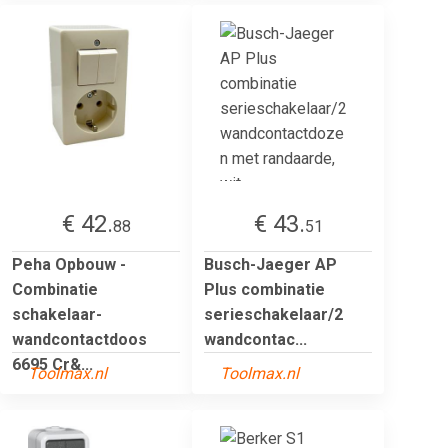
€ 42.
€ 43.
88
51
Peha Opbouw -
Busch-Jaeger AP
Combinatie
Plus combinatie
schakelaar-
serieschakelaar/2
wandcontactdoos
wandcontac...
6695 Cr&...
Toolmax.nl
Toolmax.nl