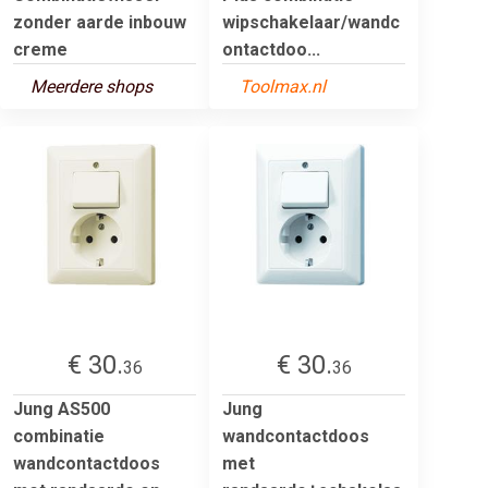
zonder aarde inbouw
wipschakelaar/wandc
creme
ontactdoo...
Meerdere shops
Toolmax.nl
€ 30.
€ 30.
36
36
Jung AS500
Jung
combinatie
wandcontactdoos
wandcontactdoos
met