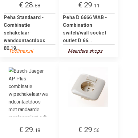
€ 28.
€ 29.
88
11
Peha Standaard -
Peha D 6666 WAB -
Combinatie
Combination
schakelaar-
switch/wall socket
wandcontactdoos
outlet D 66...
80.19...
Toolmax.nl
Meerdere shops
€ 29.
€ 29.
18
56