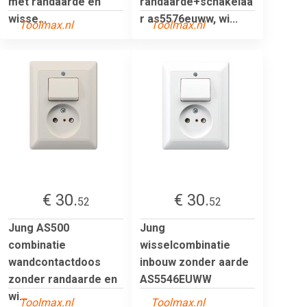
met randaarde en
randaarde+schakelaa
wisse...
r as5576euww, wi...
Toolmax.nl
Toolmax.nl
€ 30.
€ 30.
52
52
Jung AS500
Jung
combinatie
wisselcombinatie
wandcontactdoos
inbouw zonder aarde
zonder randaarde en
AS5546EUWW
wi...
Toolmax.nl
Toolmax.nl