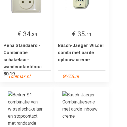
€ 34.
€ 35.
39
11
Peha Standaard -
Busch-Jaeger Wissel
Combinatie
combi met aarde
schakelaar-
opbouw creme
wandcontactdoos
80.19...
Toolmax.nl
GYZS.nl