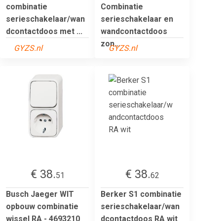
combinatie
Combinatie
serieschakelaar/wan
serieschakelaar en
dcontactdoos met ...
wandcontactdoos
zon...
GYZS.nl
GYZS.nl
€ 38.
€ 38.
51
62
Busch Jaeger WIT
Berker S1 combinatie
opbouw combinatie
serieschakelaar/wan
wissel RA - 4693210
dcontactdoos RA wit