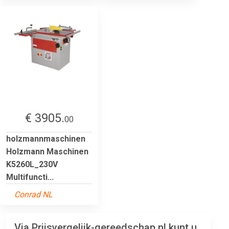
€ 3905.
00
holzmannmaschinen
Holzmann Maschinen
K5260L_230V
Multifuncti...
Conrad NL
Via Prijsvergelijk-gereedschap.nl kunt u