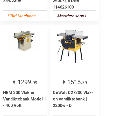
254/230V
260C/2,8 DNB
114026100
HBM Machines
Meerdere shops
€ 1299.
€ 1518.
99
39
HBM 300 Vlak en
DeWalt D27300 Vlak-
Vandiktebank Model 1
en vandiktebank |
- 400 Volt
2200w - D...