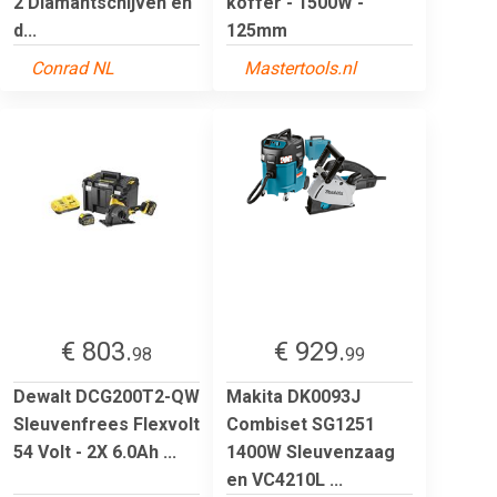
2 Diamantschijven en
koffer - 1500W -
d...
125mm
Conrad NL
Mastertools.nl
€ 803.
€ 929.
98
99
Dewalt DCG200T2-QW
Makita DK0093J
Sleuvenfrees Flexvolt
Combiset SG1251
54 Volt - 2X 6.0Ah ...
1400W Sleuvenzaag
en VC4210L ...