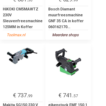
30
99
HiKOKI CM5MAWTZ
Bosch Diamant
230V
muurfreesmachine
Sleuvenfreesmachine
GNF 35 CA in koffer
125MM in Koffer
060162170...
Toolmax.nl
Meerdere shops
€ 737.
€ 741.
99
57
Makita SG150 230 V
eibenstock EMF 150.1