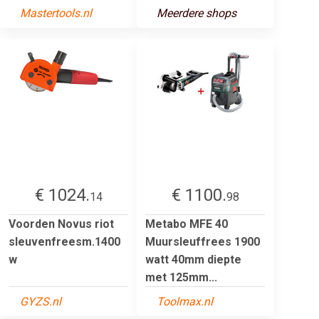
Mastertools.nl
Meerdere shops
€ 1024.
€ 1100.
14
98
Voorden Novus riot
Metabo MFE 40
sleuvenfreesm.1400
Muursleuffrees 1900
w
watt 40mm diepte
met 125mm...
GYZS.nl
Toolmax.nl