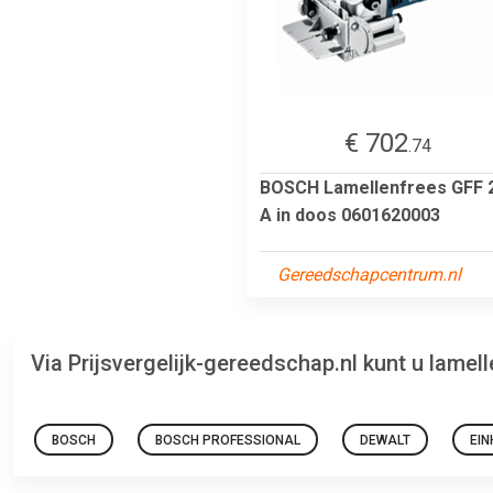
€ 702
.74
BOSCH Lamellenfrees GFF 
A in doos 0601620003
Gereedschapcentrum.nl
Via Prijsvergelijk-gereedschap.nl kunt u lame
BOSCH
BOSCH PROFESSIONAL
DEWALT
EIN