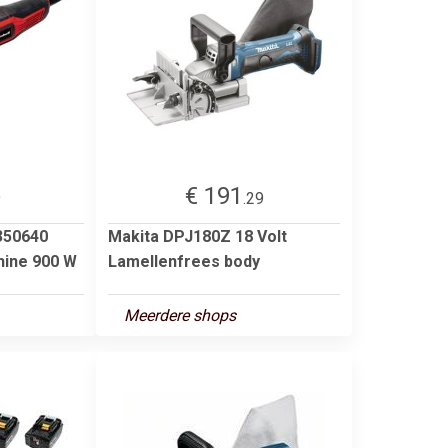
€ 191
9
.29
4350640
Makita DPJ180Z 18 Volt
ine 900 W
Lamellenfrees body
Meerdere shops