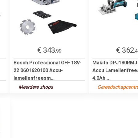
€ 343
€ 362
.99
.
Bosch Professional GFF 18V-
Makita DPJ180RMJ 
22 0601620100 Accu-
Accu Lamellenfrees
lamellenfreesm...
4.0Ah...
Meerdere shops
Gereedschapcentr