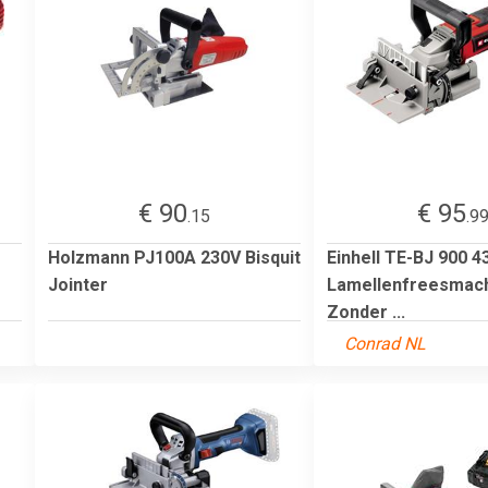
€ 90
€ 95
.15
.9
Holzmann PJ100A 230V Bisquit
Einhell TE-BJ 900 
Jointer
Lamellenfreesmach
Zonder ...
Conrad NL