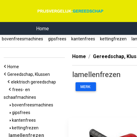
Home
bovenfreesmachines
gipsfrees
kantenfrees
kettingfrezen
lam
Home
Gereedschap, Klu
Home
lamellenfrezen
Gereedschap, Klussen
elektrisch gereedschap
MERK:
frees- en
schaafmachines
bovenfreesmachines
gipsfrees
kantenfrees
kettingfrezen
lamellenfrezen