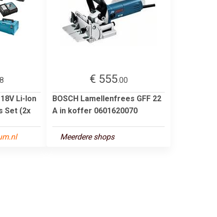
€ 555
48
.00
18V Li-Ion
BOSCH Lamellenfrees GFF 22
 Set (2x
A in koffer 0601620070
um.nl
Meerdere shops