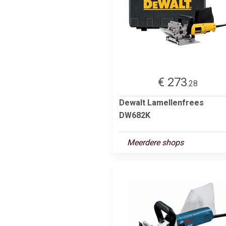
€ 273
.28
Dewalt Lamellenfrees
DW682K
Meerdere shops