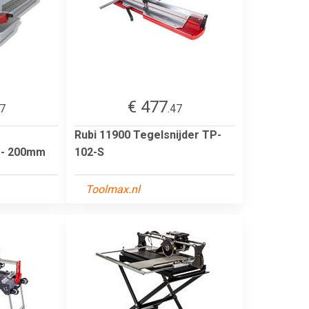
€ 477
57
.47
Rubi 11900 Tegelsnijder TP-
 - 200mm
102-S
Toolmax.nl