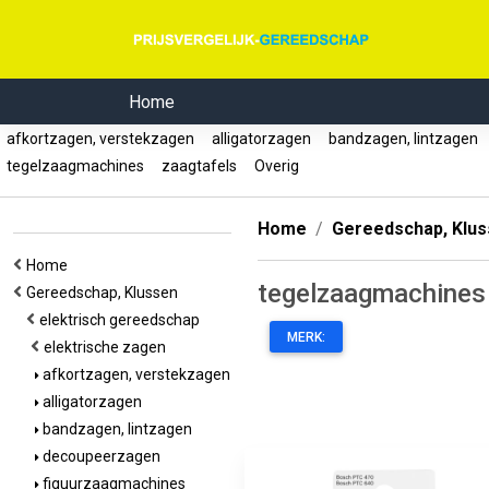
Home
afkortzagen, verstekzagen
alligatorzagen
bandzagen, lintzagen
tegelzaagmachines
zaagtafels
Overig
Home
Gereedschap, Klu
Home
tegelzaagmachines
Gereedschap, Klussen
elektrisch gereedschap
MERK:
elektrische zagen
afkortzagen, verstekzagen
alligatorzagen
bandzagen, lintzagen
decoupeerzagen
figuurzaagmachines