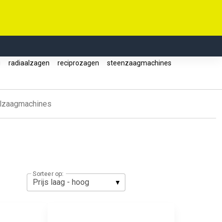
g
radiaalzagen
reciprozagen
steenzaagmachines
lzaagmachines
Sorteer op: