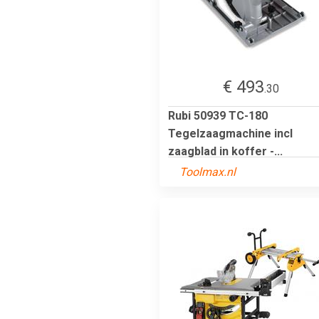
€ 493
.30
Rubi 50939 TC-180
Tegelzaagmachine incl
zaagblad in koffer -...
Toolmax.nl