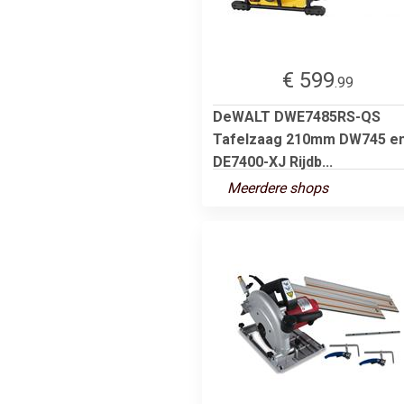
€ 599
.99
DeWALT DWE7485RS-QS
Tafelzaag 210mm DW745 e
DE7400-XJ Rijdb...
Meerdere shops