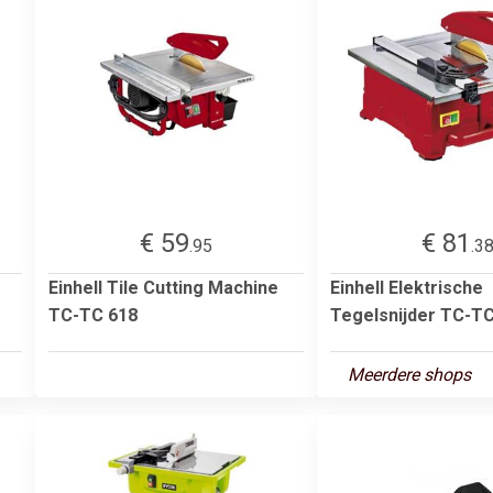
€ 59
€ 81
.95
.3
Einhell Tile Cutting Machine
Einhell Elektrische
TC-TC 618
Tegelsnijder TC-T
Meerdere shops