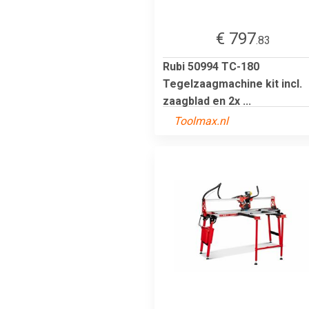
€ 797
.83
Rubi 50994 TC-180
Tegelzaagmachine kit incl.
zaagblad en 2x ...
Toolmax.nl