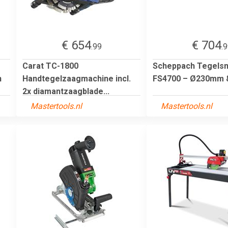
€ 654
€ 704
.99
.
Carat TC-1800
Scheppach Tegelsni
n
Handtegelzaagmachine incl.
FS4700 – Ø230mm &V
2x diamantzaagblade...
Mastertools.nl
Mastertools.nl