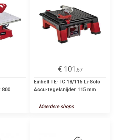
€ 101
8
.57
Einhell TE-TC 18/115 Li-Solo
C 800
Accu-tegelsnijder 115 mm
Meerdere shops