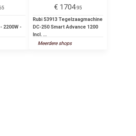
€ 1704
65
.95
Rubi 53913 Tegelzaagmachine
- 2200W -
DC-250 Smart Advance 1200
Incl. ...
Meerdere shops