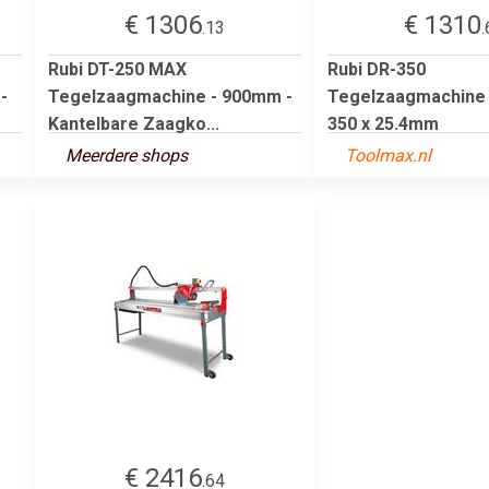
€ 1306
€ 1310
.13
.
Rubi DT-250 MAX
Rubi DR-350
-
Tegelzaagmachine - 900mm -
Tegelzaagmachine 
Kantelbare Zaagko...
350 x 25.4mm
Meerdere shops
Toolmax.nl
€ 2416
.64