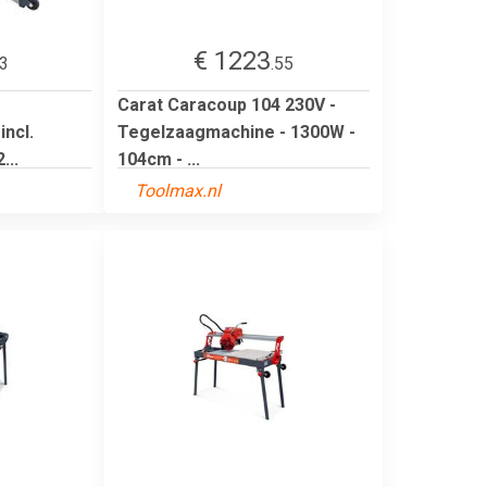
€ 1223
03
.55
Carat Caracoup 104 230V -
ncl.
Tegelzaagmachine - 1300W -
...
104cm - ...
Toolmax.nl