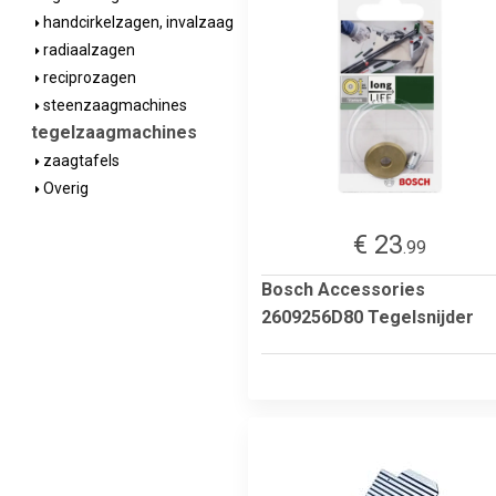
handcirkelzagen, invalzaag
radiaalzagen
reciprozagen
steenzaagmachines
tegelzaagmachines
zaagtafels
Overig
€ 23
.99
Bosch Accessories
2609256D80 Tegelsnijder