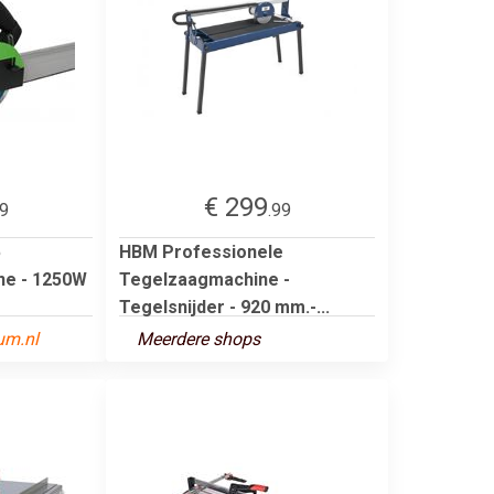
€ 299
29
.99
5
HBM Professionele
ne - 1250W
Tegelzaagmachine -
Tegelsnijder - 920 mm.-...
um.nl
Meerdere shops