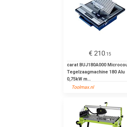
€ 210
.15
carat BUJ180A000 Microco
Tegelzaagmachine 180 Alu
0,75kW m...
Toolmax.nl