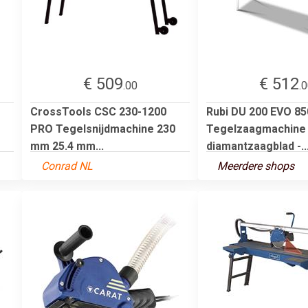
€ 509
€ 512
.00
.
CrossTools CSC 230-1200
Rubi DU 200 EVO 85
PRO Tegelsnijdmachine 230
Tegelzaagmachine i
mm 25.4 mm...
diamantzaagblad -..
Conrad NL
Meerdere shops