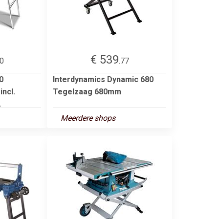
€ 539
00
.77
0
Interdynamics Dynamic 680
ncl.
Tegelzaag 680mm
.
Meerdere shops