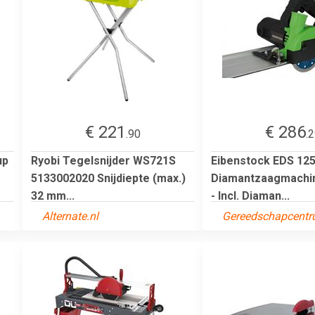
€ 221
€ 286
.90
.
up
Ryobi Tegelsnijder WS721S
Eibenstock EDS 12
5133002020 Snijdiepte (max.)
Diamantzaagmachi
32 mm...
- Incl. Diaman...
Alternate.nl
Gereedschapcentr