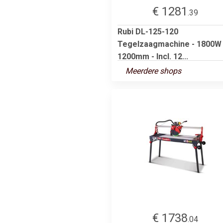
€ 1281
.39
Rubi DL-125-120
Tegelzaagmachine - 1800W 
1200mm - Incl. 12...
Meerdere shops
€ 1738
.04