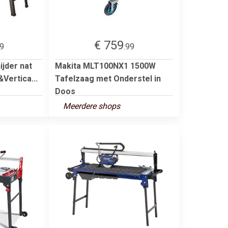
€ 759
99
.99
jder nat
Makita MLT100NX1 1500W
ertica...
Tafelzaag met Onderstel in
Doos
Meerdere shops