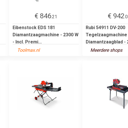
€ 846
€ 942
.21
.
Eibenstock EDS 181
Rubi 54911 DV-200
Diamantzaagmachine - 2300 W
Tegelzaagmachine i
- Incl. Premi...
Diamantzaagblad - 2
Toolmax.nl
Meerdere shops