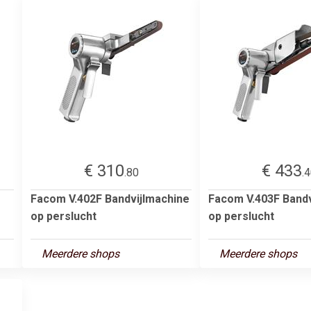
€ 310
€ 433
.80
.
Facom V.402F Bandvijlmachine
Facom V.403F Bandv
op perslucht
op perslucht
Meerdere shops
Meerdere shops