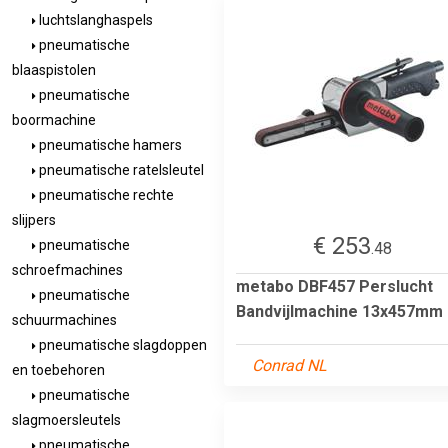
luchtslanghaspels
pneumatische
blaaspistolen
pneumatische
boormachine
pneumatische hamers
pneumatische ratelsleutel
pneumatische rechte
slijpers
€ 253
pneumatische
.48
schroefmachines
metabo DBF457 Perslucht
pneumatische
Bandvijlmachine 13x457mm
schuurmachines
pneumatische slagdoppen
Conrad NL
en toebehoren
pneumatische
slagmoersleutels
pneumatische