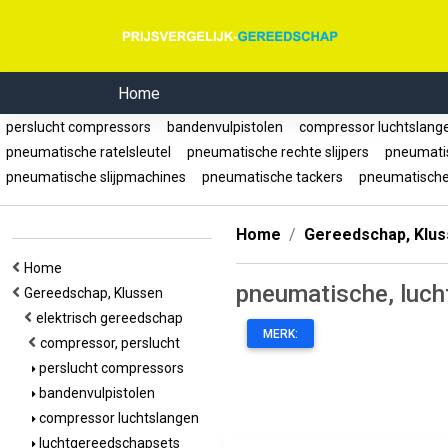
Home
perslucht compressors
bandenvulpistolen
compressor luchtslan
pneumatische ratelsleutel
pneumatische rechte slijpers
pneumati
pneumatische slijpmachines
pneumatische tackers
pneumatische 
Home
Gereedschap, Klu
Home
pneumatische, luch
Gereedschap, Klussen
elektrisch gereedschap
MERK:
compressor, perslucht
perslucht compressors
bandenvulpistolen
compressor luchtslangen
luchtgereedschapsets