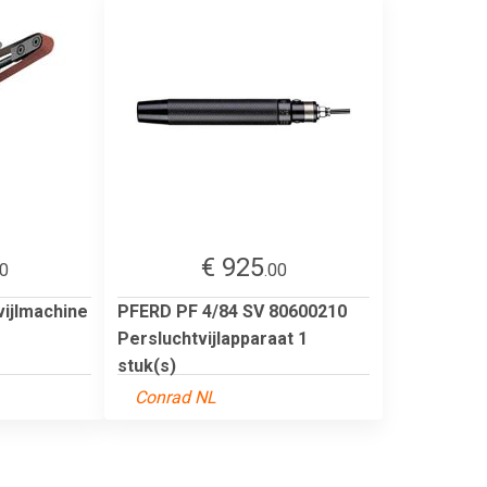
€ 925
40
.00
ijlmachine
PFERD PF 4/84 SV 80600210
Persluchtvijlapparaat 1
stuk(s)
Conrad NL