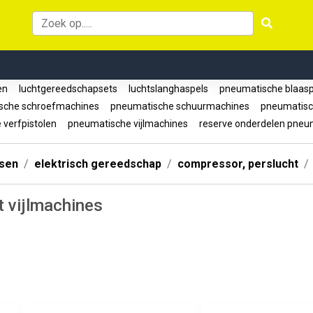
gen
luchtgereedschapsets
luchtslanghaspels
pneumatische blaasp
sche schroefmachines
pneumatische schuurmachines
pneumatisc
verfpistolen
pneumatische vijlmachines
reserve onderdelen pneu
ssen
elektrisch gereedschap
compressor, perslucht
t vijlmachines