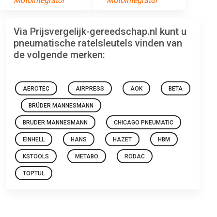
Motointegrator
Motointegrator
Via Prijsvergelijk-gereedschap.nl kunt u
pneumatische ratelsleutels vinden van
de volgende merken:
AEROTEC
AIRPRESS
AOK
BETA
BRÜDER MANNESMANN
BRUDER MANNESMANN
CHICAGO PNEUMATIC
EINHELL
HANS
HAZET
HBM
KSTOOLS
METABO
RODAC
TOPTUL