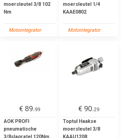
moersleutel 3/8 102
moersleutel 1/4
Nm
KAAE0802
Motointegrator
Motointegrator
€ 89.
€ 90.
99
29
AOK PROFI
Toptul Haakse
pneumatische
moersleutel 3/8
3/8slagratel 120Nm
KAAU1208