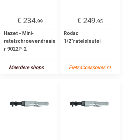
€ 234.
€ 249.
99
95
Hazet - Mini-
Rodac
ratelschroevendraaie
1/2"ratelsleutel
r 9022P-2
Meerdere shops
Fietsaccessoires.nl