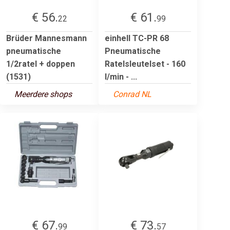
€ 56.
€ 61.
22
99
Brüder Mannesmann
einhell TC-PR 68
pneumatische
Pneumatische
1/2ratel + doppen
Ratelsleutelset - 160
(1531)
l/min - ...
Meerdere shops
Conrad NL
€ 67.
€ 73.
99
57