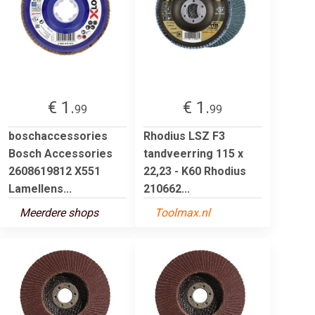
€ 1.
€ 1.
99
99
boschaccessories
Rhodius LSZ F3
Bosch Accessories
tandveerring 115 x
2608619812 X551
22,23 - K60 Rhodius
Lamellens...
210662...
Meerdere shops
Toolmax.nl