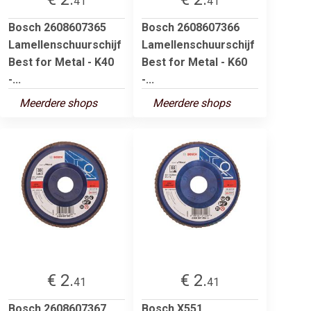
41
41
Bosch 2608607365
Bosch 2608607366
Lamellenschuurschijf
Lamellenschuurschijf
Best for Metal - K40
Best for Metal - K60
-...
-...
Meerdere shops
Meerdere shops
€ 2.
€ 2.
41
41
Bosch 2608607367
Bosch X551