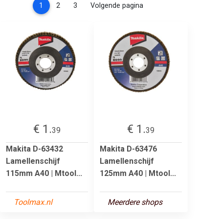
(current)
1
2
3
Volgende pagina
€ 1.
€ 1.
39
39
Makita D-63432
Makita D-63476
Lamellenschijf
Lamellenschijf
115mm A40 | Mtool...
125mm A40 | Mtool...
Toolmax.nl
Meerdere shops