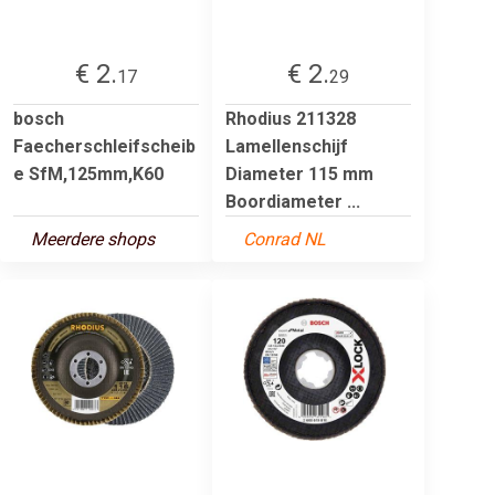
€ 2.
€ 2.
17
29
bosch
Rhodius 211328
Faecherschleifscheib
Lamellenschijf
e SfM,125mm,K60
Diameter 115 mm
Boordiameter ...
Meerdere shops
Conrad NL