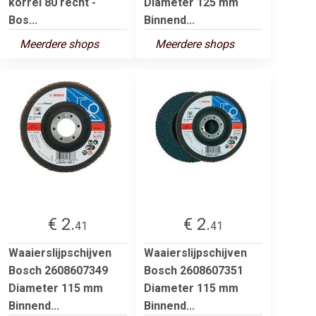
korrel 80 recht -
Diameter 125 mm
Bos...
Binnend...
Meerdere shops
Meerdere shops
€ 2.
€ 2.
41
41
Waaierslijpschijven
Waaierslijpschijven
Bosch 2608607349
Bosch 2608607351
Diameter 115 mm
Diameter 115 mm
Binnend...
Binnend...