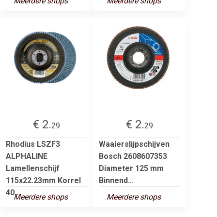
Meerdere shops
Meerdere shops
€ 2.
€ 2.
29
29
Rhodius LSZF3
Waaierslijpschijven
ALPHALINE
Bosch 2608607353
Lamellenschijf
Diameter 125 mm
115x22.23mm Korrel
Binnend...
40...
Meerdere shops
Meerdere shops