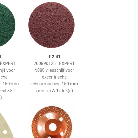
1
€ 2.41
 EXPERT
2608901251 EXPERT
ijf voor
N880 vliesschijf voor
sche
excentrische
e 150 mm
schuurmachine 150 mm
neel XS 1
zeer fijn A 1 stuk(s)
)