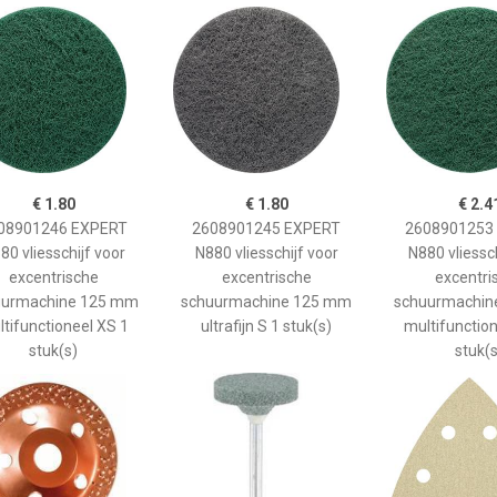
€ 1.80
€ 1.80
€ 2.4
08901246 EXPERT
2608901245 EXPERT
2608901253
80 vliesschijf voor
N880 vliesschijf voor
N880 vliessch
excentrische
excentrische
excentri
uurmachine 125 mm
schuurmachine 125 mm
schuurmachin
tifunctioneel XS 1
ultrafijn S 1 stuk(s)
multifunctio
stuk(s)
stuk(s