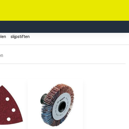
olen
slijpstiften
en