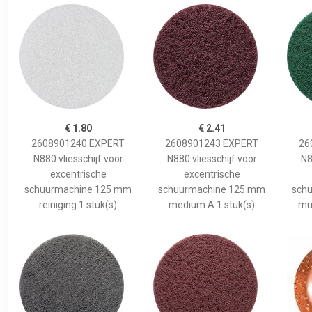
€ 1.80
€ 2.41
2608901240 EXPERT
2608901243 EXPERT
26
N880 vliesschijf voor
N880 vliesschijf voor
N8
excentrische
excentrische
schuurmachine 125 mm
schuurmachine 125 mm
sch
reiniging 1 stuk(s)
medium A 1 stuk(s)
mul