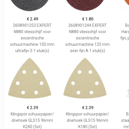
€ 2.49
€ 1.80
2608901252 EXPERT
2608901244 EXPERT
B
N880 vliesschijf voor
N880 vliesschijf voor
Har
excentrische
excentrische
fijn
schuurmachine 150 mm
schuurmachine 125 mm
ultrafijn S 1 stuk(s)
zeer fijn A 1 stuk(s)
€ 2.39
€ 2.39
Klingspor schuurpapier/
Klingspor schuurpapier/
B
driehoek GLS15 96mm
driehoek GLS15 96mm
staa
K240 (5st)
K180 (5st)
mm