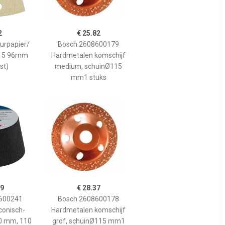
2
€ 25.82
uurpapier/
Bosch 2608600179
S15 96mm
Hardmetalen komschijf
st)
medium, schuinØ115
mm1 stuks
99
€ 28.37
600241
Bosch 2608600178
conisch-
Hardmetalen komschijf
0 mm, 110
grof, schuinØ115 mm1