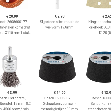
€ 20.99
€ 2.90
€ 2.6
osch 2608600177
Slijpsteen siliciumcarbide
Klingspor sch
dmetalen komschijf
wielvorm 19,8mm
driehoek GL
, platØ115 mm1 stuks
K120 (5
€ 3.99
€ 14.99
€ 13.
osch End borstel,
Bosch 1608600233
Bosch 1608
lborstel, 15 mm, 0,2
Schuurkom, conisch-
Schuurkom, 
, 4500 omw / min
metaal/gietijzer 90 mm,
steen/beton 9