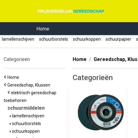
Home
lamellenschijven
schuurborstels
schuurkoppen
schuurpapier
s
Categorieën
Home
Gereedschap, Klu
Categorieën
Home
Gereedschap, Klussen
elektrisch gereedschap
toebehoren
schuurmiddelen
lamellenschijven
schuurborstels
schuurkoppen