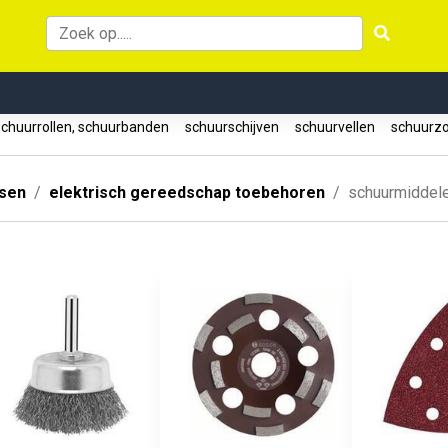
chuurrollen, schuurbanden
schuurschijven
schuurvellen
schuurz
ssen
elektrisch gereedschap toebehoren
schuurmiddel