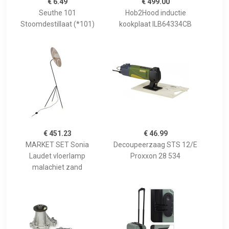
€ 6.49
€ 499.00
Seuthe 101
Hob2Hood inductie
Stoomdestillaat (*101)
kookplaat ILB64334CB
€ 451.23
€ 46.99
MARKET SET Sonia
Decoupeerzaag STS 12/E
Laudet vloerlamp
Proxxon 28 534
malachiet zand