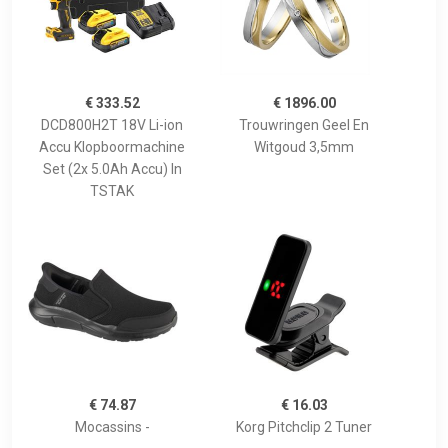
€ 333.52
€ 1896.00
DCD800H2T 18V Li-ion
Trouwringen Geel En
Accu Klopboormachine
Witgoud 3,5mm
Set (2x 5.0Ah Accu) In
TSTAK
€ 74.87
€ 16.03
Mocassins -
Korg Pitchclip 2 Tuner