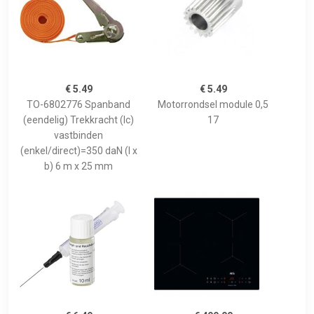
€ 5.49
€ 5.49
TO-6802776 Spanband
Motorrondsel module 0,5
(eendelig) Trekkracht (lc)
17
vastbinden
(enkel/direct)=350 daN (l x
b) 6 m x 25 mm