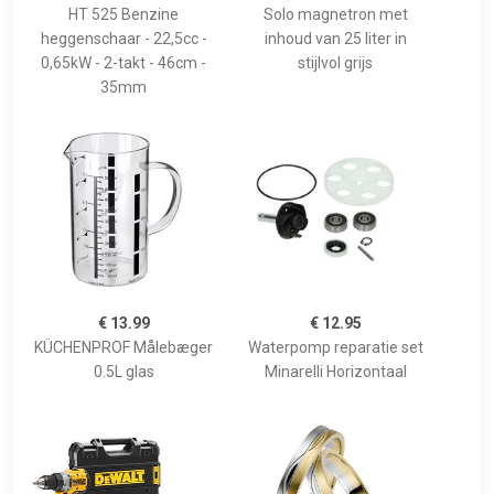
HT 525 Benzine
Solo magnetron met
heggenschaar - 22,5cc -
inhoud van 25 liter in
0,65kW - 2-takt - 46cm -
stijlvol grijs
35mm
€ 13.99
€ 12.95
KÜCHENPROF Målebæger
Waterpomp reparatie set
0.5L glas
Minarelli Horizontaal