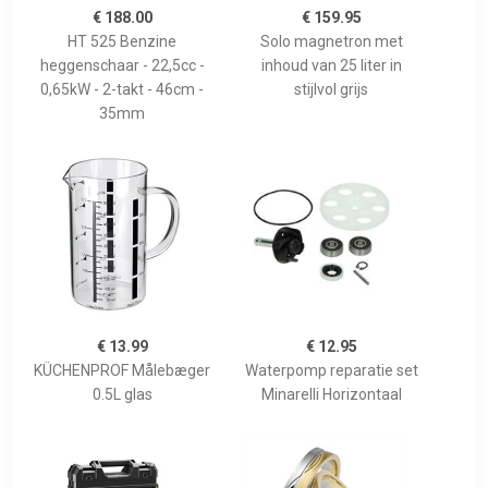
€ 188.00
€ 159.95
HT 525 Benzine
Solo magnetron met
heggenschaar - 22,5cc -
inhoud van 25 liter in
0,65kW - 2-takt - 46cm -
stijlvol grijs
35mm
€ 13.99
€ 12.95
KÜCHENPROF Målebæger
Waterpomp reparatie set
0.5L glas
Minarelli Horizontaal