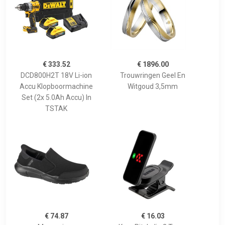
€ 333.52
€ 1896.00
DCD800H2T 18V Li-ion
Trouwringen Geel En
Accu Klopboormachine
Witgoud 3,5mm
Set (2x 5.0Ah Accu) In
TSTAK
€ 74.87
€ 16.03