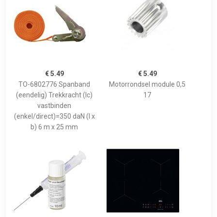
€ 5.49
€ 5.49
TO-6802776 Spanband
Motorrondsel module 0,5
(eendelig) Trekkracht (lc)
17
vastbinden
(enkel/direct)=350 daN (l x
b) 6 m x 25 mm