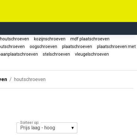
houtschroeven
kozijnschroeven
mdf plaatschroeven
utschroeven
oogschroeven
plaatschroeven
plaatschroeven met
aanplaatschroeven
stelschroeven
vleugelschroeven
ven
houtschroeven
Sorteer op: