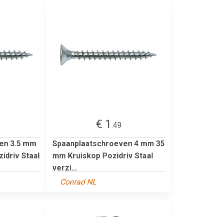
€ 1
.49
en 3.5 mm
Spaanplaatschroeven 4 mm 35
idriv Staal
mm Kruiskop Pozidriv Staal
verzi...
Conrad NL