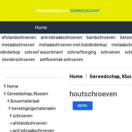
Home
afstandschroeven
anti inbraakschroeven
bandschroeven
beton
metaalschroeven
metaalschroeven met bolcilinderkop
metaalschr
cilinderkop
schroef assortiment
schroefborging
schroeven
schr
vlonderschroeven
zelfborende schroeven
Home
Gereedschap, Klu
Home
houtschroeven
Gereedschap, Klussen
Bouwmateriaal
MERK:
bevestigingsmaterialen
schroeven
afstandschroeven
anti inbraakschroeven