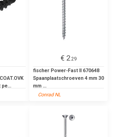
€ 2
.29
fischer Power-Fast II 670648
-COAT.OVK
Spaanplaatschroeven 4 mm 30
pe...
mm ...
Conrad NL