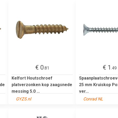
€ 0
€ 1
.81
.49
Kelfort Houtschroef
Spaanplaatschroev
ede
platverzonken kop zaagsnede
25 mm Kruiskop Poz
messing 5.0 ...
ver...
GYZS.nl
Conrad NL