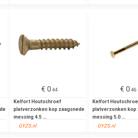
€ 0
€ 0
.44
.46
Kelfort Houtschroef
Kelfort Houtschroe
ede
platverzonken kop zaagsnede
platverzonken kop
messing 4.5 ...
messing 5.0 ...
GYZS.nl
GYZS.nl