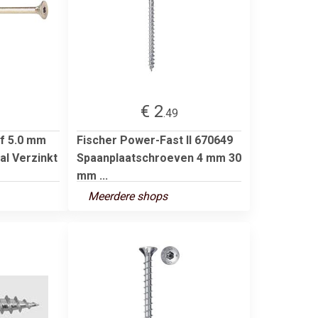
€ 2
.49
f 5.0 mm
Fischer Power-Fast II 670649
al Verzinkt
Spaanplaatschroeven 4 mm 30
mm ...
Meerdere shops