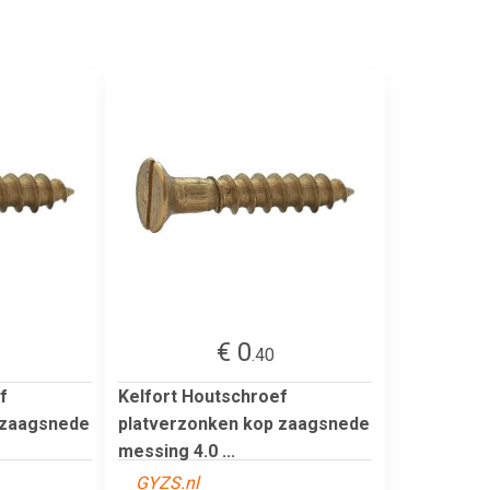
€ 0
.40
f
Kelfort Houtschroef
 zaagsnede
platverzonken kop zaagsnede
messing 4.0 ...
GYZS.nl