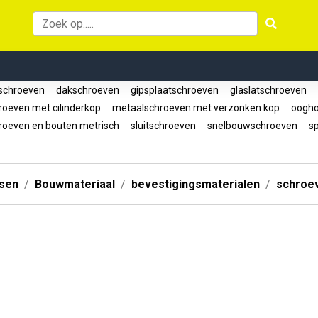
schroeven
dakschroeven
gipsplaatschroeven
glaslatschroeven
oeven met cilinderkop
metaalschroeven met verzonken kop
oogho
oeven en bouten metrisch
sluitschroeven
snelbouwschroeven
sp
ssen
Bouwmateriaal
bevestigingsmaterialen
schroe