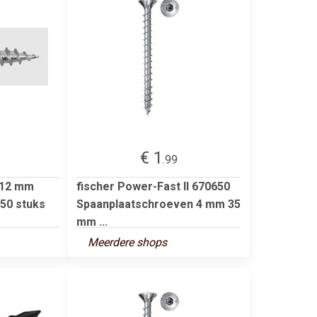
€ 1
.99
 12 mm
fischer Power-Fast II 670650
 50 stuks
Spaanplaatschroeven 4 mm 35
mm ...
Meerdere shops