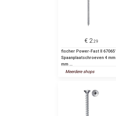
€ 2
.29
fischer Power-Fast II 67065
Spaanplaatschroeven 4 mm
mm ...
Meerdere shops