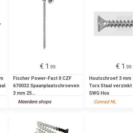
€ 1
€ 1
.99
.99
mm
Fischer Power-Fast II CZF
Houtschroef 3 mm
aal
670032 Spaanplaatschroeven
Torx Staal verzinkt
3 mm 25...
SWG Hox
Meerdere shops
Conrad NL