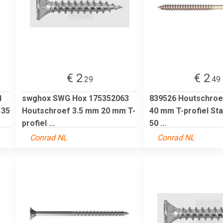
€ 2
€ 2
.29
.49
1
swghox SWG Hox 175352063
839526 Houtschroe
 35
Houtschroef 3.5 mm 20 mm T-
40 mm T-profiel Sta
profiel ...
50 ...
Conrad NL
Conrad NL