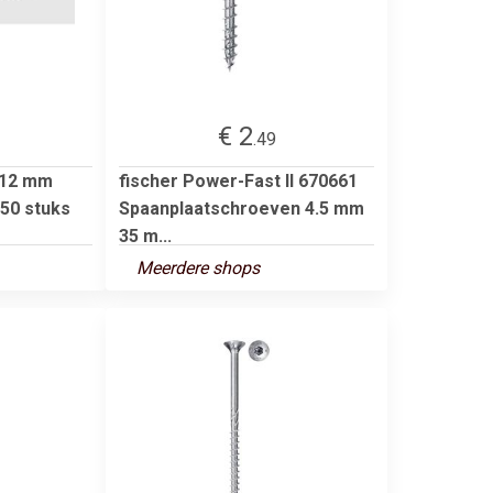
€ 2
.49
 12 mm
fischer Power-Fast II 670661
 50 stuks
Spaanplaatschroeven 4.5 mm
35 m...
Meerdere shops