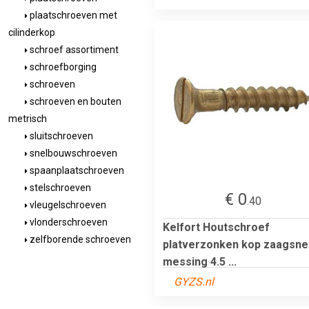
plaatschroeven met
cilinderkop
schroef assortiment
schroefborging
schroeven
schroeven en bouten
metrisch
sluitschroeven
snelbouwschroeven
spaanplaatschroeven
stelschroeven
€ 0
.40
vleugelschroeven
vlonderschroeven
Kelfort Houtschroef
zelfborende schroeven
platverzonken kop zaagsn
messing 4.5 ...
GYZS.nl