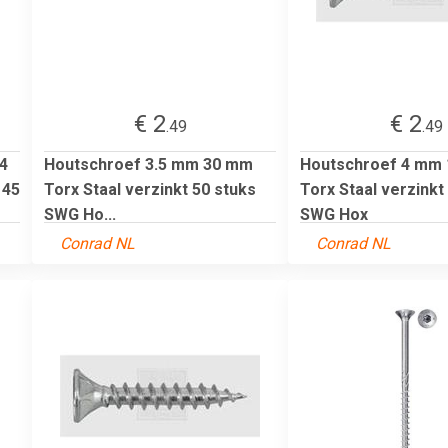
€ 2
€ 2
.49
.49
54
Houtschroef 3.5 mm 30 mm
Houtschroef 4 mm
 45
Torx Staal verzinkt 50 stuks
Torx Staal verzinkt
SWG Ho...
SWG Hox
Conrad NL
Conrad NL