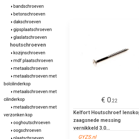
bandschroeven
betonschroeven
dakschroeven
gipsplaatschroeven
glaslatschroeven
houtschroeven
kozijnschroeven
mdf plaatschroeven
metaalschroeven
metaalschroeven met
bolcilinderkop
metaalschroeven met
€ 0
cilinderkop
.22
metaalschroeven met
Kelfort Houtschroef lensko
verzonken kop
zaagsnede messing
ooghoutschroeven
vernikkeld 3.0...
oogschroeven
GYZS.nl
plaatschroeven