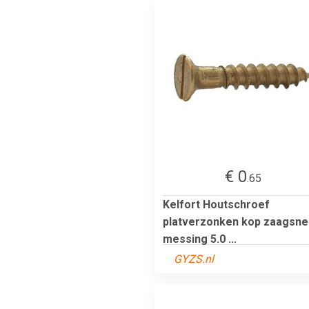
€ 0
.65
Kelfort Houtschroef
platverzonken kop zaagsn
messing 5.0 ...
GYZS.nl