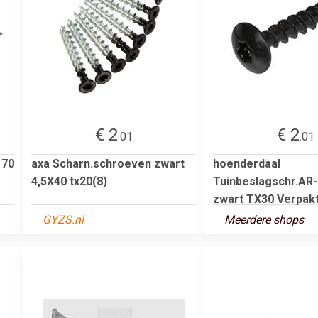
€ 2
€ 2
.01
.01
 70
axa Scharn.schroeven zwart
hoenderdaal
4,5X40 tx20(8)
Tuinbeslagschr.AR
zwart TX30 Verpakt 
GYZS.nl
Meerdere shops