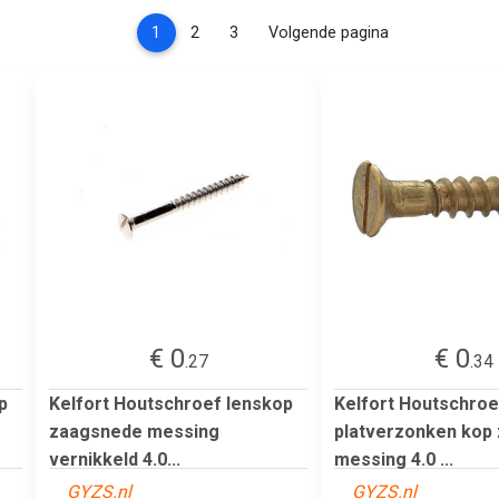
(current)
1
2
3
Volgende pagina
€ 0
€ 0
.27
.34
p
Kelfort Houtschroef lenskop
Kelfort Houtschroe
zaagsnede messing
platverzonken kop
vernikkeld 4.0...
messing 4.0 ...
GYZS.nl
GYZS.nl