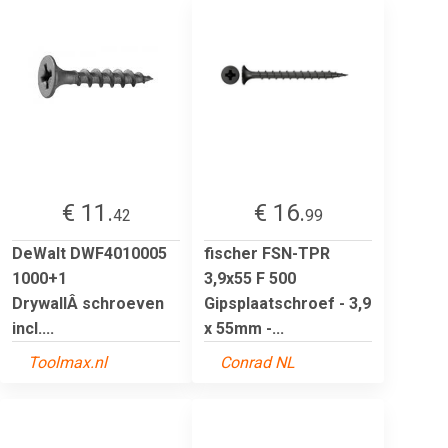
€ 11.
€ 16.
42
99
DeWalt DWF4010005
fischer FSN-TPR
1000+1
3,9x55 F 500
DrywallÂ schroeven
Gipsplaatschroef - 3,9
incl....
x 55mm -...
Toolmax.nl
Conrad NL