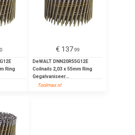
€ 137
40
.99
G12E
DeWALT DNN20R55G12E
mm Ring
Coilnails 2,03 x 55mm Ring
Gegalvaniseer...
Toolmax.nl