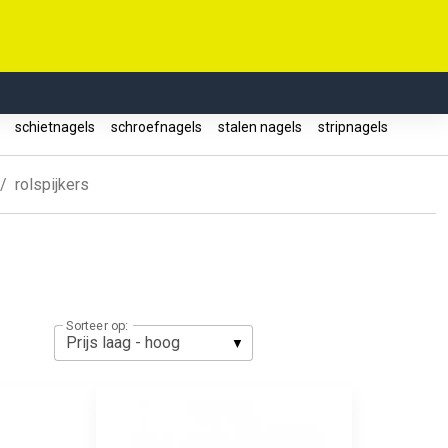
s
schietnagels
schroefnagels
stalen nagels
stripnagels
rolspijkers
Sorteer op: