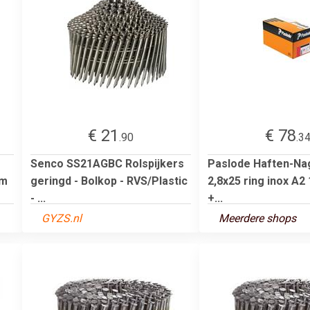
€ 21
€ 78
.90
.3
Senco SS21AGBC Rolspijkers
Paslode Haften-Nag
mm
geringd - Bolkop - RVS/Plastic
2,8x25 ring inox A2
- ...
+...
GYZS.nl
Meerdere shops