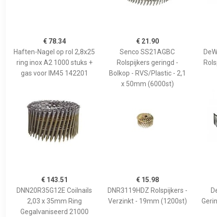
€ 78.34
€ 21.90
Haften-Nagel op rol 2,8x25
Senco SS21AGBC
DeW
ring inox A2 1000 stuks +
Rolspijkers geringd -
Rols
gas voor IM45 142201
Bolkop - RVS/Plastic - 2,1
x 50mm (6000st)
€ 143.51
€ 15.98
DNN20R35G12E Coilnails
DNR3119HDZ Rolspijkers -
D
2,03 x 35mm Ring
Verzinkt - 19mm (1200st)
Gerin
Gegalvaniseerd 21000