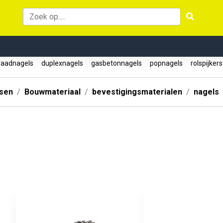
aadnagels
duplexnagels
gasbetonnagels
popnagels
rolspijker
ssen
Bouwmateriaal
bevestigingsmaterialen
nagels