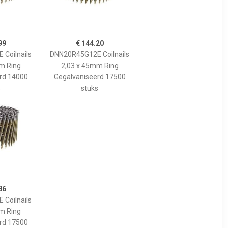
99
€ 144.20
Coilnails
DNN20R45G12E Coilnails
m Ring
2,03 x 45mm Ring
rd 14000
Gegalvaniseerd 17500
s
stuks
86
Coilnails
m Ring
rd 17500