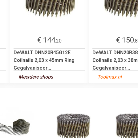
€ 144
€ 150
.20
.
DeWALT DNN20R45G12E
DeWALT DNN20R38
Coilnails 2,03 x 45mm Ring
Coilnails 2,03 x 38
Gegalvaniseer...
Gegalvaniseer...
Meerdere shops
Toolmax.nl