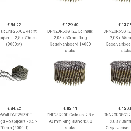
€ 84.22
€ 129.40
€ 137.
alt DNF2570E Recht
DNN20R50G12E Coilnails
DNN20R55G12E 
pijkers - 2,5 x 70mm
2,03 x 50mm Ring
2,03 x 55m
(9000st)
Gegalvaniseerd 14000
Gegalvanisee
stuks
stuk
€ 84.22
€ 85.11
€ 150.
eWalt DNF25R70E
DNF28R90E Coilnails 2.8 x
DNN20R38G12E 
gd Rolspijkers - 2,5 x
90 mm Ring Blank 4500
2,03 x 38m
70mm (9000st)
stuks
Gegalvanisee