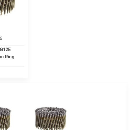
86
G12E
mm Ring