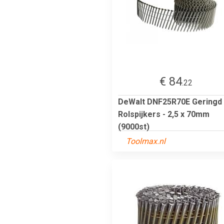
€ 84
.22
DeWalt DNF25R70E Geringd
Rolspijkers - 2,5 x 70mm
(9000st)
Toolmax.nl