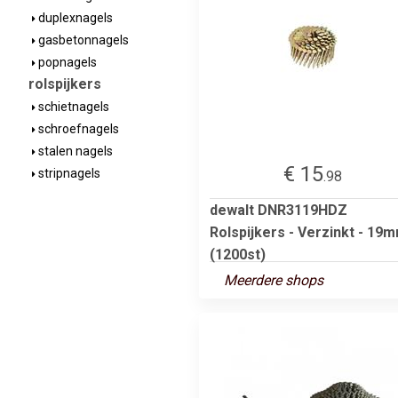
duplexnagels
gasbetonnagels
popnagels
rolspijkers
schietnagels
schroefnagels
stalen nagels
€ 15
stripnagels
.98
dewalt DNR3119HDZ
Rolspijkers - Verzinkt - 19
(1200st)
Meerdere shops