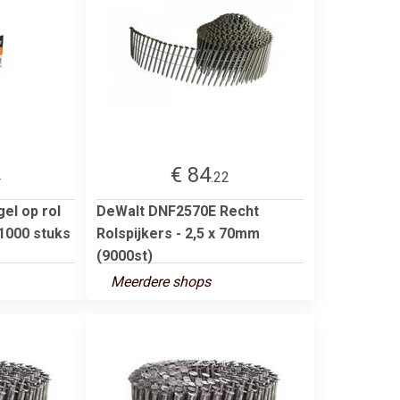
€ 84
4
.22
el op rol
DeWalt DNF2570E Recht
 1000 stuks
Rolspijkers - 2,5 x 70mm
(9000st)
Meerdere shops