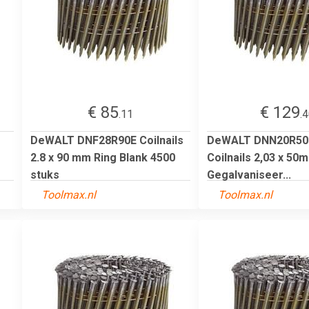
€ 85
€ 129
.11
.
DeWALT DNF28R90E Coilnails
DeWALT DNN20R50
2.8 x 90 mm Ring Blank 4500
Coilnails 2,03 x 50
stuks
Gegalvaniseer...
Toolmax.nl
Toolmax.nl