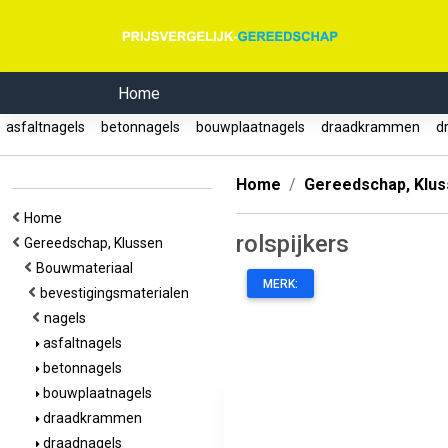
Home
asfaltnagels
betonnagels
bouwplaatnagels
draadkrammen
dr
Home
Gereedschap, Klu
Home
rolspijkers
Gereedschap, Klussen
Bouwmateriaal
MERK:
bevestigingsmaterialen
nagels
asfaltnagels
betonnagels
bouwplaatnagels
draadkrammen
draadnagels