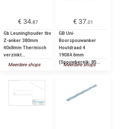
€ 34.
€ 37.
87
01
Gb Leuninghouder tbv
GB Uni-
Z-anker 380mm
Boorspouwanker
40x8mm Thermisch
Houtdraad 4
verzinkt...
190X4.6mm
(Spouwbereik: 85...
Meerdere shops
Meerdere shops