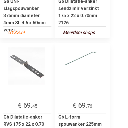
Gb UNI-
Gb Dilatatie-anker
slagspouwanker
sendzimir verzinkt
375mm diameter
175 x 22 x 0.70mm
4mm SL 4.6 x 60mm
2126...
verzi...
GYZS.nl
Meerdere shops
€ 69.
€ 69.
45
76
Gb Dilatatie-anker
Gb L-form
RVS 175 x 22 x 0.70
spouwanker 225mm