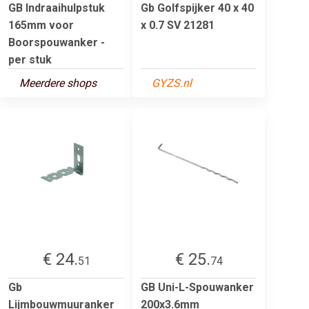
GB Indraaihulpstuk
Gb Golfspijker 40 x 40
165mm voor
x 0.7 SV 21281
Boorspouwanker -
per stuk
Meerdere shops
GYZS.nl
€ 24.
€ 25.
51
74
Gb
GB Uni-L-Spouwanker
Lijmbouwmuuranker
200x3.6mm