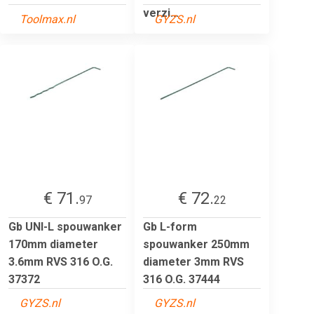
verzi...
Toolmax.nl
GYZS.nl
€ 71.
€ 72.
97
22
Gb UNI-L spouwanker
Gb L-form
170mm diameter
spouwanker 250mm
3.6mm RVS 316 O.G.
diameter 3mm RVS
37372
316 O.G. 37444
GYZS.nl
GYZS.nl