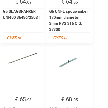
€ 64.
€ 64.
09
65
Gb SLAGSPANKER
Gb UNI-L spouwanker
UNI400 36486/250ST
170mm diameter
3mm RVS 316 O.G.
37300
GYZS.nl
GYZS.nl
€ 65.
€ 68.
98
95