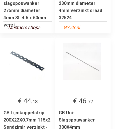
slagspouwanker
230mm diameter
275mm diameter
4mm verzinkt draad
4mm SL 4.6 x 60mm
32524
verzi...
Meerdere shops
GYZS.nl
€ 44.
€ 46.
18
77
GB Lijmkoppelstrip
GB Uni-
200X22X0.7mm 115x2
Slagspouwanker
Sendzimir verzinkt -
300X4mm