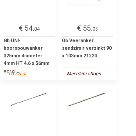
€ 54.
€ 55.
04
03
Gb UNI-
Gb Veeranker
boorspouwanker
sendzimir verzinkt 90
325mm diameter
x 103mm 21224
4mm HT 4.6 x 56mm
verzi...
GYZS.nl
Meerdere shops