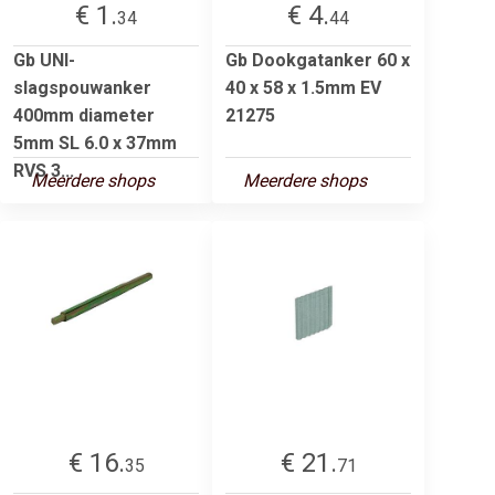
€ 1.
€ 4.
34
44
Gb UNI-
Gb Dookgatanker 60 x
slagspouwanker
40 x 58 x 1.5mm EV
400mm diameter
21275
5mm SL 6.0 x 37mm
RVS 3...
Meerdere shops
Meerdere shops
€ 16.
€ 21.
35
71