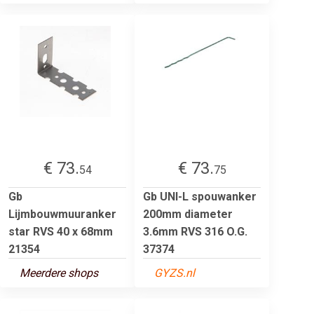
€ 73.
€ 73.
54
75
Gb
Gb UNI-L spouwanker
Lijmbouwmuuranker
200mm diameter
star RVS 40 x 68mm
3.6mm RVS 316 O.G.
21354
37374
Meerdere shops
GYZS.nl