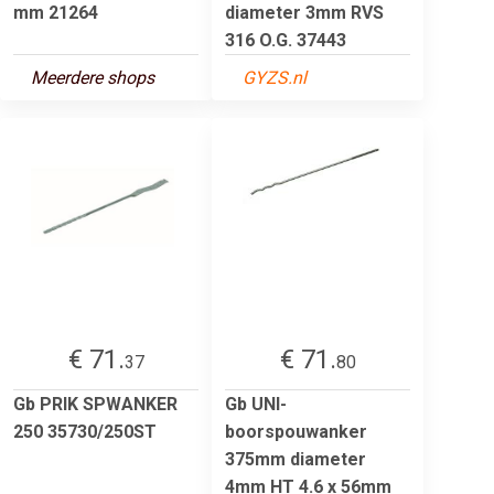
mm 21264
diameter 3mm RVS
316 O.G. 37443
Meerdere shops
GYZS.nl
€ 71.
€ 71.
37
80
Gb PRIK SPWANKER
Gb UNI-
250 35730/250ST
boorspouwanker
375mm diameter
4mm HT 4.6 x 56mm