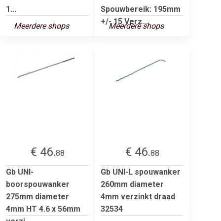
1...
Spouwbereik: 195mm
+/- 15 Verz...
Meerdere shops
Meerdere shops
€ 46.
€ 46.
88
88
Gb UNI-
Gb UNI-L spouwanker
boorspouwanker
260mm diameter
275mm diameter
4mm verzinkt draad
4mm HT 4.6 x 56mm
32534