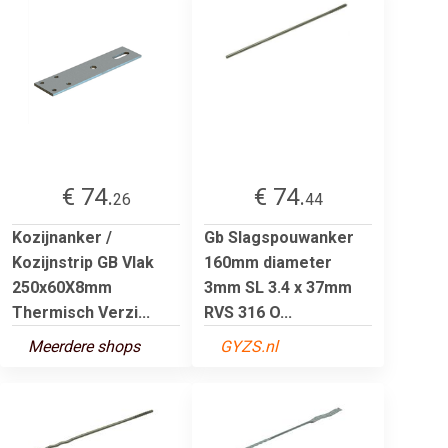
€ 74.
€ 74.
26
44
Kozijnanker /
Gb Slagspouwanker
Kozijnstrip GB Vlak
160mm diameter
250x60X8mm
3mm SL 3.4 x 37mm
Thermisch Verzi...
RVS 316 O...
Meerdere shops
GYZS.nl