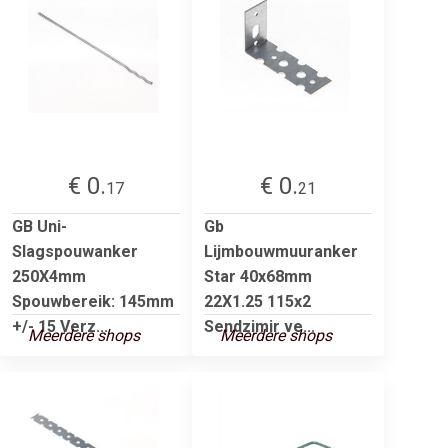
€ 0.
€ 0.
17
21
GB Uni-
Gb
Slagspouwanker
Lijmbouwmuuranker
250X4mm
Star 40x68mm
Spouwbereik: 145mm
22X1.25 115x2
+/- 15 Verz...
Sendzimir ve...
Meerdere shops
Meerdere shops