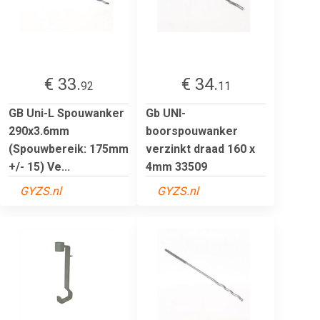
€ 33.
€ 34.
92
11
GB Uni-L Spouwanker
Gb UNI-
290x3.6mm
boorspouwanker
(Spouwbereik: 175mm
verzinkt draad 160 x
+/- 15) Ve...
4mm 33509
GYZS.nl
GYZS.nl