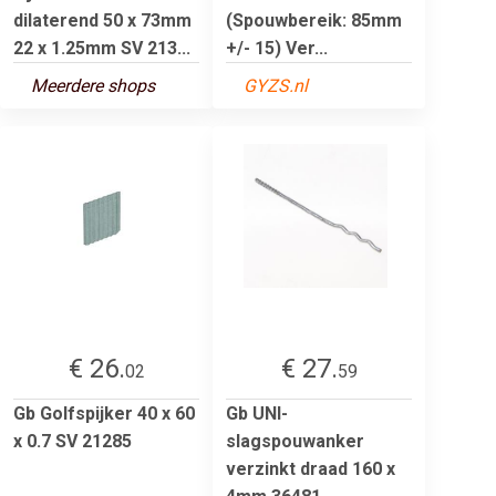
dilaterend 50 x 73mm
(Spouwbereik: 85mm
22 x 1.25mm SV 213...
+/- 15) Ver...
Meerdere shops
GYZS.nl
€ 26.
€ 27.
02
59
Gb Golfspijker 40 x 60
Gb UNI-
x 0.7 SV 21285
slagspouwanker
verzinkt draad 160 x