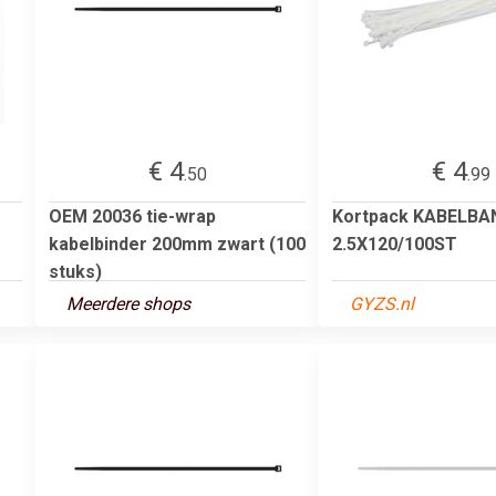
€ 4
€ 4
.50
.99
OEM 20036 tie-wrap
Kortpack KABELBA
kabelbinder 200mm zwart (100
2.5X120/100ST
stuks)
Meerdere shops
GYZS.nl