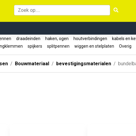
pennen
draadeinden
haken, ogen
houtverbindingen
kabels en k
angklemmen
spijkers
splitpennen
wiggen en stelplaten
Overig
ssen
Bouwmateriaal
bevestigingsmaterialen
bundelb