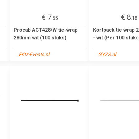
€ 7
€ 8
.55
.18
Procab ACT428/W tie-wrap
Kortpack tie wrap
280mm wit (100 stuks)
- wit (Per 100 stuks
Fritz-Events.nl
GYZS.nl