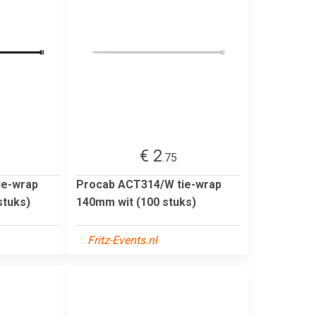
€ 2
.75
ie-wrap
Procab ACT314/W tie-wrap
stuks)
140mm wit (100 stuks)
Fritz-Events.nl