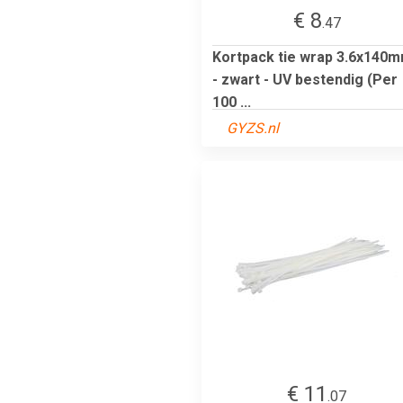
€ 8
.47
Kortpack tie wrap 3.6x140
- zwart - UV bestendig (Per
100 ...
GYZS.nl
€ 11
.07