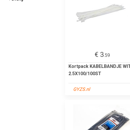
€ 3
.59
Kortpack KABELBANDJE WI
2.5X100/100ST
GYZS.nl