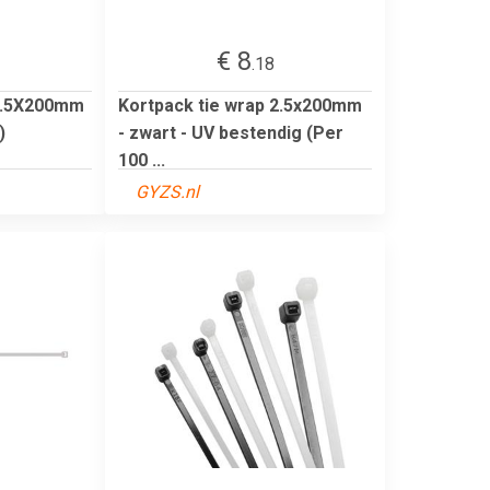
€ 8
.18
 2.5X200mm
Kortpack tie wrap 2.5x200mm
)
- zwart - UV bestendig (Per
100 ...
GYZS.nl