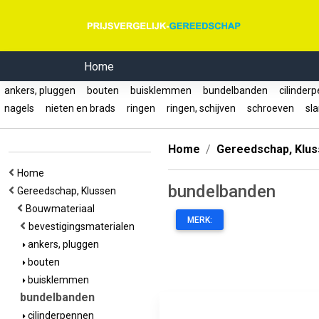
Home
ankers, pluggen
bouten
buisklemmen
bundelbanden
cilinder
nagels
nieten en brads
ringen
ringen, schijven
schroeven
sl
Home
Gereedschap, Klu
Home
bundelbanden
Gereedschap, Klussen
Bouwmateriaal
MERK:
bevestigingsmaterialen
ankers, pluggen
bouten
buisklemmen
bundelbanden
cilinderpennen