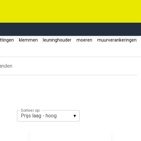
ettingen
klemmen
leuninghouder
moeren
muurverankeringen
anden
Sorteer op: