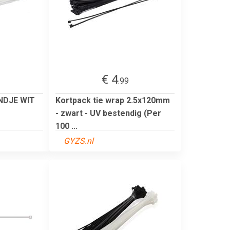
€ 4
.99
NDJE WIT
Kortpack tie wrap 2.5x120mm
- zwart - UV bestendig (Per
100 ...
GYZS.nl