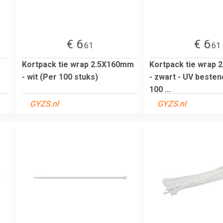
€ 6
€ 6
.61
.61
Kortpack tie wrap 2.5X160mm
Kortpack tie wrap
- wit (Per 100 stuks)
- zwart - UV besten
100 ...
GYZS.nl
GYZS.nl