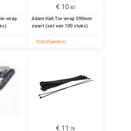
€ 10
0
.40
ie-wrap
Adam Hall Tie-wrap 290mm
ks)
zwart (set van 100 stuks)
Fritz-Events.nl
€ 11
6
.76