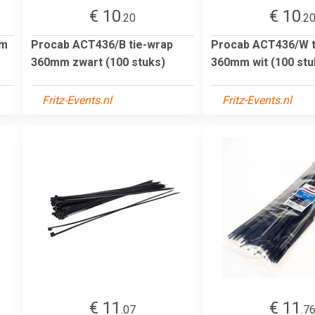
€ 10
€ 10
.20
.2
mm
Procab ACT436/B tie-wrap
Procab ACT436/W t
360mm zwart (100 stuks)
360mm wit (100 stu
Fritz-Events.nl
Fritz-Events.nl
€ 11
€ 11
.07
.7