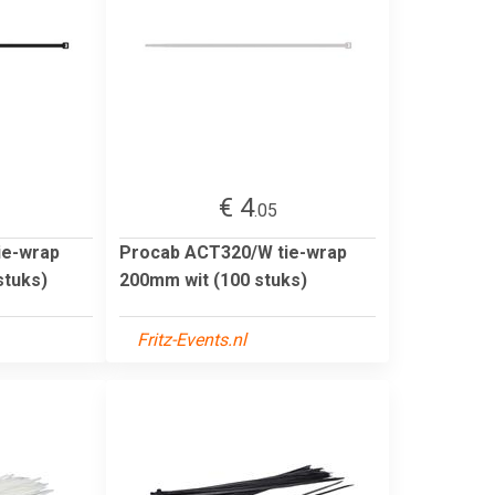
€ 4
.05
ie-wrap
Procab ACT320/W tie-wrap
stuks)
200mm wit (100 stuks)
Fritz-Events.nl