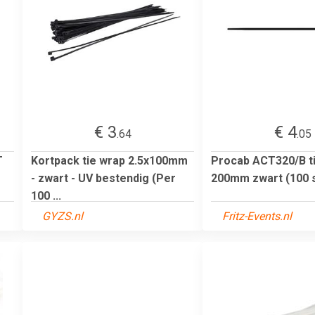
€ 3
€ 4
.64
.05
T
Kortpack tie wrap 2.5x100mm
Procab ACT320/B t
- zwart - UV bestendig (Per
200mm zwart (100 
100 ...
GYZS.nl
Fritz-Events.nl