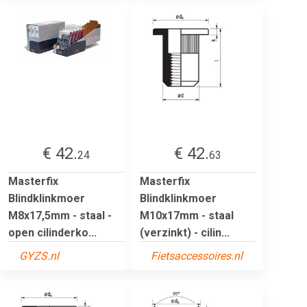
€ 42.
€ 42.
24
63
Masterfix
Masterfix
Blindklinkmoer
Blindklinkmoer
M8x17,5mm - staal -
M10x17mm - staal
open cilinderko...
(verzinkt) - cilin...
GYZS.nl
Fietsaccessoires.nl