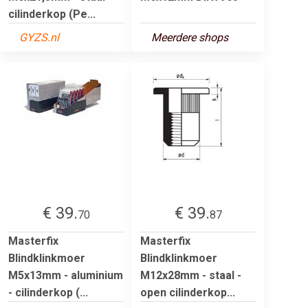
cilinderkop (Pe...
GYZS.nl
Meerdere shops
€ 39.
€ 39.
70
87
Masterfix
Masterfix
Blindklinkmoer
Blindklinkmoer
M5x13mm - aluminium
M12x28mm - staal -
- cilinderkop (...
open cilinderkop...