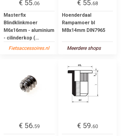
€ 55.
€ 55.
06
68
Masterfix
Hoenderdaal
Blindklinkmoer
Rampamoer bl
M6x16mm - aluminium
M8x14mm DIN7965
- cilinderkop (...
Fietsaccessoires.nl
Meerdere shops
€ 56.
€ 59.
59
60