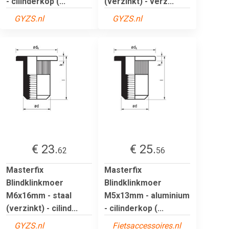
- cilinderkop (...
(verzinkt) - verz...
GYZS.nl
GYZS.nl
€ 23.
€ 25.
62
56
Masterfix
Masterfix
Blindklinkmoer
Blindklinkmoer
M6x16mm - staal
M5x13mm - aluminium
(verzinkt) - cilind...
- cilinderkop (...
GYZS.nl
Fietsaccessoires.nl