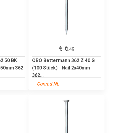
€ 6
.49
2 50 BK
OBO Bettermann 362 Z 40 G
 2x50mm 362
(100 Stück) - Nail 2x40mm
362...
Conrad NL