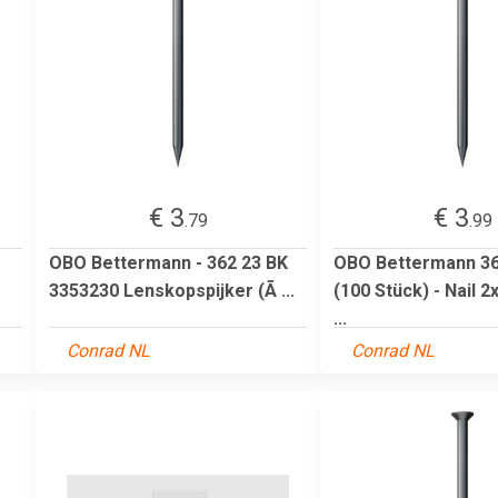
€ 3
€ 3
.79
.99
OBO Bettermann - 362 23 BK
OBO Bettermann 36
3353230 Lenskopspijker (Ã ...
(100 Stück) - Nail
...
Conrad NL
Conrad NL