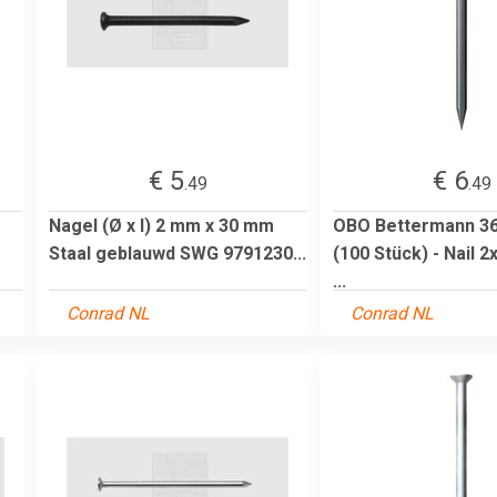
€ 5
€ 6
.49
.49
Nagel (Ø x l) 2 mm x 30 mm
OBO Bettermann 36
Staal geblauwd SWG 9791230...
(100 Stück) - Nail
...
Conrad NL
Conrad NL