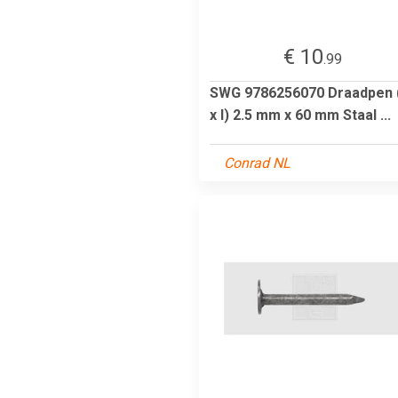
€ 10
.99
SWG 9786256070 Draadpen 
x l) 2.5 mm x 60 mm Staal ...
Conrad NL