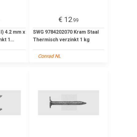
€ 12
9
.99
l) 4.2 mm x
SWG 9784202070 Kram Staal
kt 1...
Thermisch verzinkt 1 kg
Conrad NL