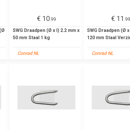
€ 10
€ 11
.99
.9
(Ø
SWG Draadpen (Ø x l) 2.2 mm x
SWG Draadpen (Ø x 
50 mm Staal 1 kg
120 mm Staal Verzin
Conrad NL
Conrad NL