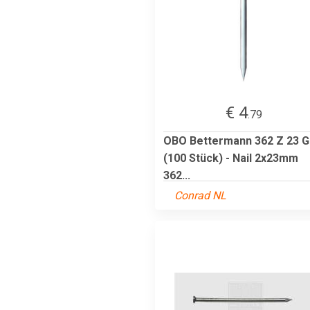
€ 4
.79
OBO Bettermann 362 Z 23 G
(100 Stück) - Nail 2x23mm
362...
Conrad NL