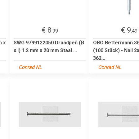
€ 8
€ 9
.99
.49
m x
SWG 9799122050 Draadpen (Ø
OBO Bettermann 36
x l) 1.2 mm x 20 mm Staal ...
(100 Stück) - Nail
362...
Conrad NL
Conrad NL