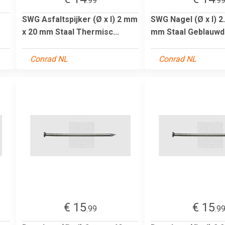
.99
.9
SWG Asfaltspijker (Ø x l) 2 mm
SWG Nagel (Ø x l) 2
x 20 mm Staal Thermisc...
mm Staal Geblauwd 
Conrad NL
Conrad NL
€ 15
€ 15
.99
.9