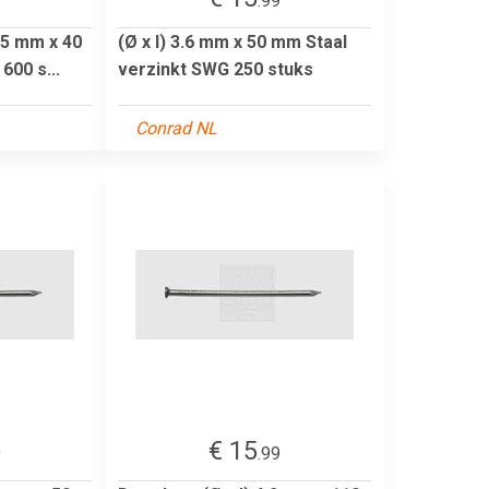
9
.99
.5 mm x 40
(Ø x l) 3.6 mm x 50 mm Staal
600 s...
verzinkt SWG 250 stuks
Conrad NL
€ 15
9
.99