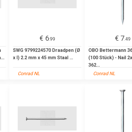
€ 6
€ 7
.99
.49
n
SWG 9799224570 Draadpen (Ø
OBO Bettermann 36
...
x l) 2.2 mm x 45 mm Staal ...
(100 Stück) - Nail
362...
Conrad NL
Conrad NL