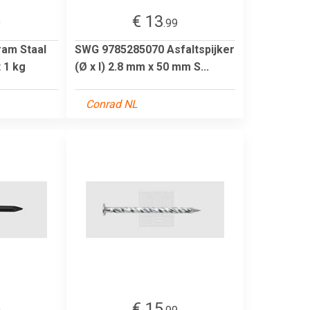
€ 13
9
.99
am Staal
SWG 9785285070 Asfaltspijker
 1 kg
(Ø x l) 2.8 mm x 50 mm S...
Conrad NL
€ 15