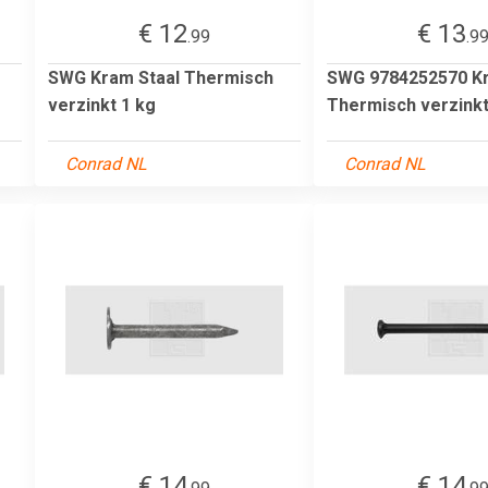
€ 12
€ 13
.99
.9
SWG Kram Staal Thermisch
SWG 9784252570 Kr
verzinkt 1 kg
Thermisch verzinkt
Conrad NL
Conrad NL
€ 14
€ 14