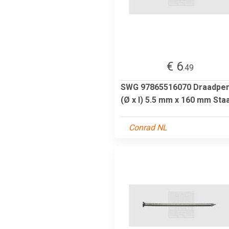
€ 6
.49
SWG 97865516070 Draadpe
(Ø x l) 5.5 mm x 160 mm Staa
Conrad NL