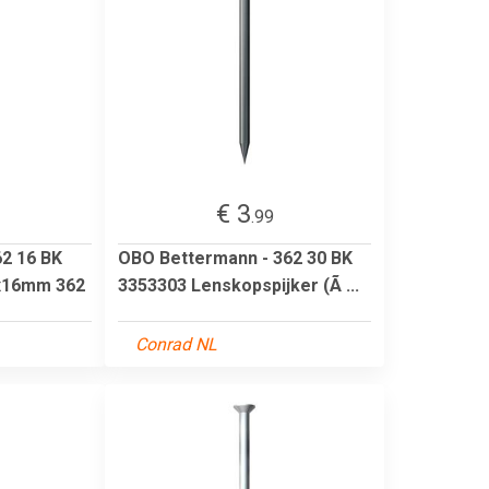
€ 3
.99
2 16 BK
OBO Bettermann - 362 30 BK
 2x16mm 362
3353303 Lenskopspijker (Ã ...
Conrad NL