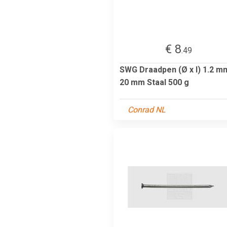
€ 8
.49
SWG Draadpen (Ø x l) 1.2 m
20 mm Staal 500 g
Conrad NL