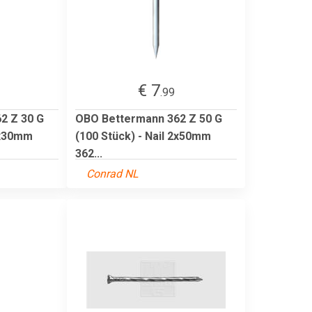
€ 7
.99
2 Z 30 G
OBO Bettermann 362 Z 50 G
 2x30mm
(100 Stück) - Nail 2x50mm
362...
Conrad NL