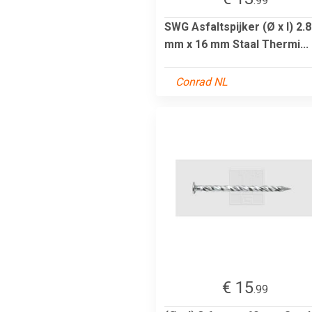
.99
SWG Asfaltspijker (Ø x l) 2.8
mm x 16 mm Staal Thermi...
Conrad NL
€ 15
.99