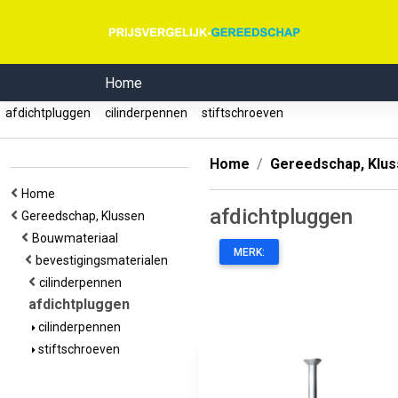
Home
afdichtpluggen
cilinderpennen
stiftschroeven
Home
Gereedschap, Klu
Home
afdichtpluggen
Gereedschap, Klussen
Bouwmateriaal
MERK:
bevestigingsmaterialen
cilinderpennen
afdichtpluggen
cilinderpennen
stiftschroeven