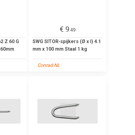
€ 9
.49
2 Z 60 G
SWG SITOR-spijkers (Ø x l) 4.1
 2x60mm
mm x 100 mm Staal 1 kg
Conrad NL