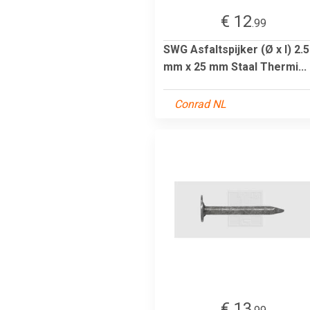
€ 12
.99
SWG Asfaltspijker (Ø x l) 2.5
mm x 25 mm Staal Thermi...
Conrad NL
€ 13