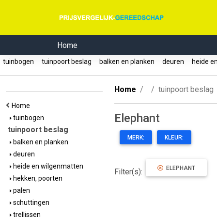
Home
tuinbogen
tuinpoort beslag
balken en planken
deuren
heide e
Home
tuinpoort beslag
Home
Elephant
tuinbogen
tuinpoort beslag
MERK:
KLEUR:
balken en planken
deuren
heide en wilgenmatten
ELEPHANT
Filter(s):
hekken, poorten
palen
schuttingen
trellissen