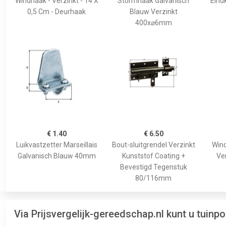
Windhaak - Verzinkt - 14 X
Stormhaak Galvanisch
Eind
0,5 Cm - Deurhaak
Blauw Verzinkt
400x⌀6mm
€ 1.40
€ 6.50
Luikvastzetter Marseillais
Bout-sluitgrendel Verzinkt
Wind
Galvanisch Blauw 40mm
Kunststof Coating +
Ver
Bevestigd Tegenstuk
80/116mm
Via Prijsvergelijk-gereedschap.nl kunt u tuin