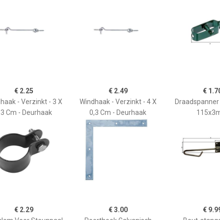
€ 2.25
€ 2.49
€ 1.7
haak - Verzinkt - 3 X
Windhaak - Verzinkt - 4 X
Draadspanner
,3 Cm - Deurhaak
0,3 Cm - Deurhaak
115x3
€ 2.29
€ 3.00
€ 9.9