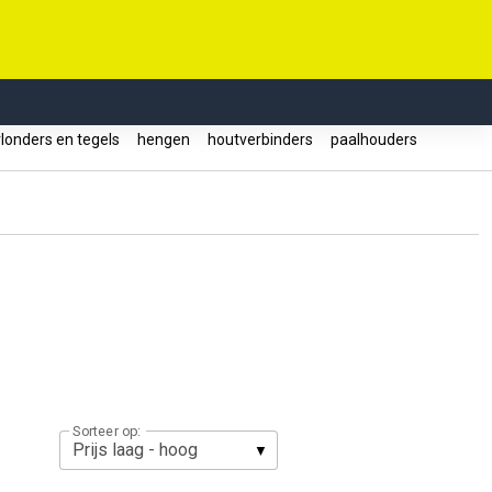
londers en tegels
hengen
houtverbinders
paalhouders
Sorteer op: