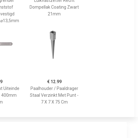
grendel
Luikvastzetter Recht
nststof
Dompellak Coating Zwart
evestigd
21mm
0⌀13,5mm
49
€ 12.99
t Uiteinde
Paalhouder / Paaldrager
s 400mm
Staal Verzinkt Met Punt -
m
7 X 7 X 75 Cm