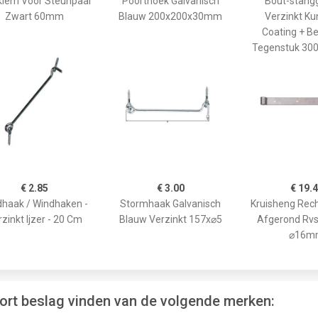
klem Voor Steunpaal
Poorthoek Galvanisch
Bout-stang
Zwart 60mm
Blauw 200x200x30mm
Verzinkt Ku
Coating + B
Tegenstuk 30
€ 2.85
€ 3.00
€ 19.
haak / Windhaken -
Stormhaak Galvanisch
Kruisheng Rech
zinkt Ijzer - 20 Cm
Blauw Verzinkt 157x⌀5
Afgerond Rv
⌀16m
poort beslag vinden van de volgende merken: