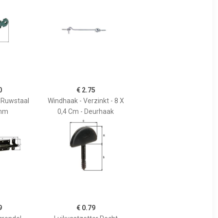
0
€ 2.75
 Ruwstaal
Windhaak - Verzinkt - 8 X
mm
0,4 Cm - Deurhaak
9
€ 0.79