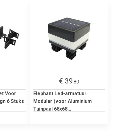
€ 39
5
.80
et Voor
Elephant Led-armatuur
gn 6 Stuks
Modular (voor Aluminium
Tuinpaal 68x68...