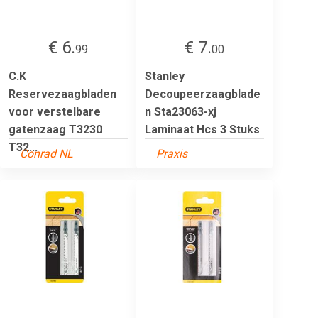
€ 6.
€ 7.
99
00
C.K
Stanley
Reservezaagbladen
Decoupeerzaagblade
voor verstelbare
n Sta23063-xj
gatenzaag T3230
Laminaat Hcs 3 Stuks
T32...
Conrad NL
Praxis