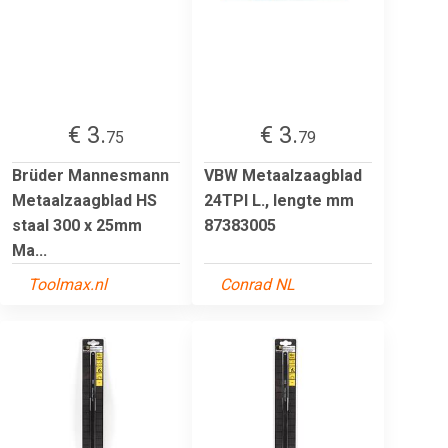
€ 3.
€ 3.
75
79
Brüder Mannesmann
VBW Metaalzaagblad
Metaalzaagblad HS
24TPI L., lengte mm
staal 300 x 25mm
87383005
Ma...
Toolmax.nl
Conrad NL