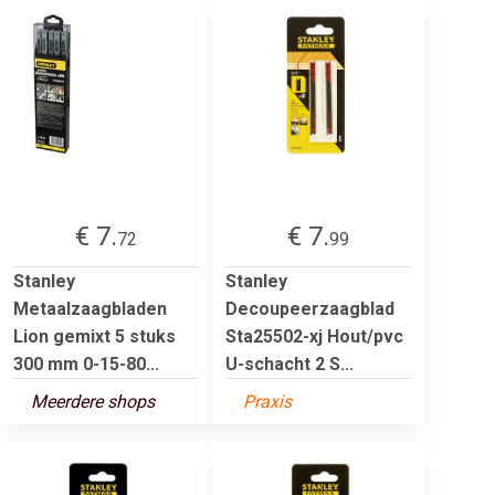
€ 7.
€ 7.
72
99
Stanley
Stanley
Metaalzaagbladen
Decoupeerzaagblad
Lion gemixt 5 stuks
Sta25502-xj Hout/pvc
300 mm 0-15-80...
U-schacht 2 S...
Meerdere shops
Praxis