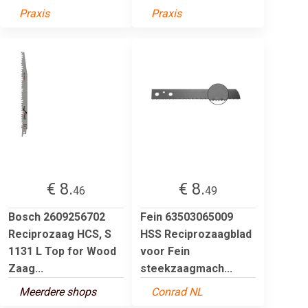
Praxis
Praxis
€ 8.
€ 8.
46
49
Bosch 2609256702
Fein 63503065009
Reciprozaag HCS, S
HSS Reciprozaagblad
1131 L Top for Wood
voor Fein
Zaag...
steekzaagmach...
Meerdere shops
Conrad NL