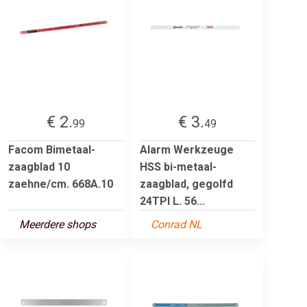
€ 2.
€ 3.
99
49
Facom Bimetaal-
Alarm Werkzeuge
zaagblad 10
HSS bi-metaal-
zaehne/cm. 668A.10
zaagblad, gegolfd
24TPI L. 56...
Meerdere shops
Conrad NL