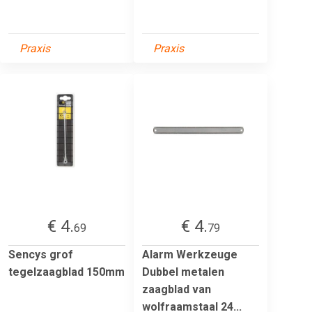
Praxis
Praxis
€ 4.
€ 4.
69
79
Sencys grof
Alarm Werkzeuge
tegelzaagblad 150mm
Dubbel metalen
zaagblad van
wolfraamstaal 24...