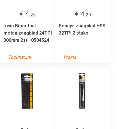
€ 4.
€ 4.
25
29
Irwin Bi-metaal
Sencys zaagblad HSS
metaalzaagblad 24TPI
32TPI 2 stuks
300mm 2st 10504524
Toolmax.nl
Praxis