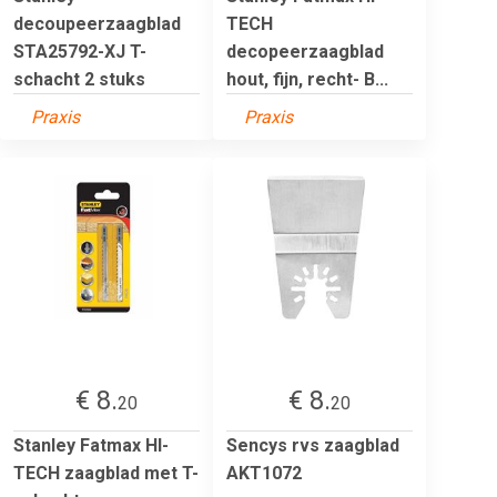
decoupeerzaagblad
TECH
STA25792-XJ T-
decopeerzaagblad
schacht 2 stuks
hout, fijn, recht- B...
Praxis
Praxis
€ 8.
€ 8.
20
20
Stanley Fatmax HI-
Sencys rvs zaagblad
TECH zaagblad met T-
AKT1072