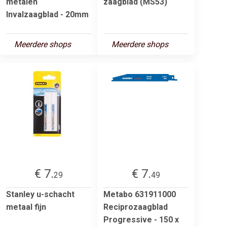
metalen
zaagblad (MS53)
Invalzaagblad - 20mm
Meerdere shops
Meerdere shops
€ 7.
€ 7.
29
49
Stanley u-schacht
Metabo 631911000
metaal fijn
Reciprozaagblad
Progressive - 150 x