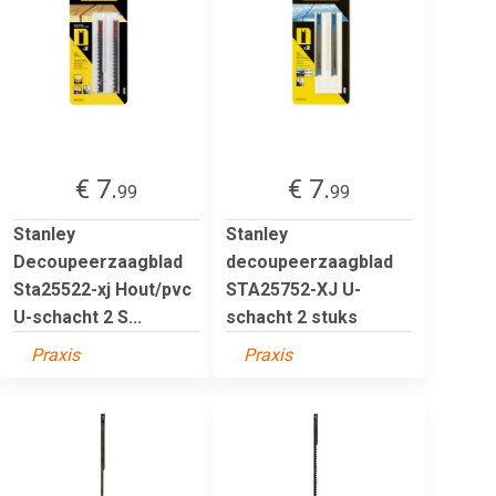
€ 7.
€ 7.
99
99
Stanley
Stanley
Decoupeerzaagblad
decoupeerzaagblad
Sta25522-xj Hout/pvc
STA25752-XJ U-
U-schacht 2 S...
schacht 2 stuks
Praxis
Praxis