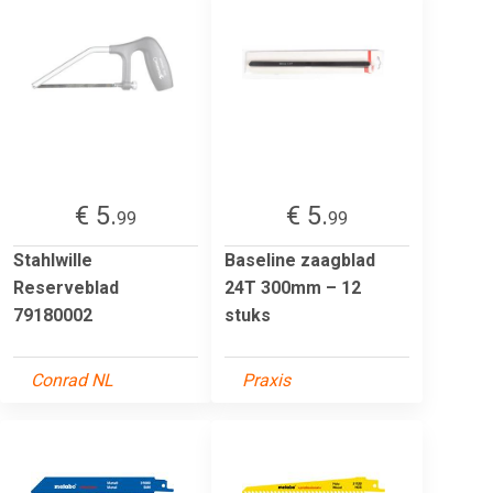
€ 5.
€ 5.
99
99
Stahlwille
Baseline zaagblad
Reserveblad
24T 300mm – 12
79180002
stuks
Conrad NL
Praxis