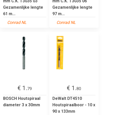
mm C.K. T3035 03
mm C.K. T3035 06
Gezamenlijke lengte
Gezamenlijke lengte
61 m...
97 m...
Conrad NL
Conrad NL
€ 1.
€ 1.
79
80
BOSCH Houtspiraal
DeWalt DT4510
diameter 3 x 30mm
Houtspiraalboor - 10 x
90 x 133mm