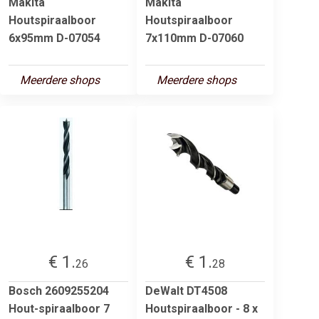
Makita
Makita
Houtspiraalboor
Houtspiraalboor
6x95mm D-07054
7x110mm D-07060
Meerdere shops
Meerdere shops
€ 1.
€ 1.
26
28
Bosch 2609255204
DeWalt DT4508
Hout-spiraalboor 7
Houtspiraalboor - 8 x