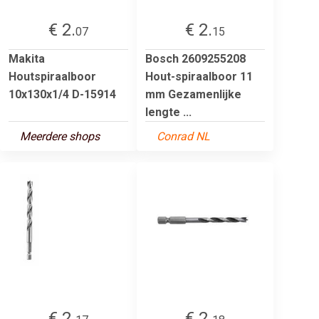
€ 2.
€ 2.
07
15
Makita
Bosch 2609255208
Houtspiraalboor
Hout-spiraalboor 11
10x130x1/4 D-15914
mm Gezamenlijke
lengte ...
Meerdere shops
Conrad NL
€ 2.
€ 2.