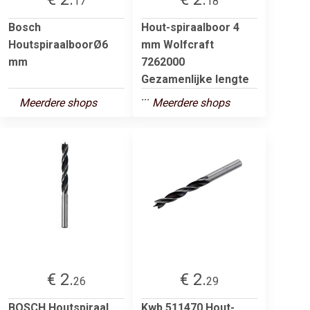
17
18
Bosch
Hout-spiraalboor 4
HoutspiraalboorØ6
mm Wolfcraft
mm
7262000
Gezamenlijke lengte
...
Meerdere shops
Meerdere shops
€ 2.
€ 2.
26
29
BOSCH Houtspiraal
Kwb 511470 Hout-