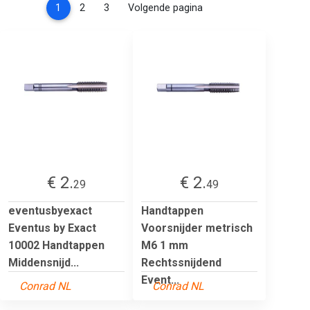
(current)
1
2
3
Volgende pagina
€ 2.
€ 2.
29
49
eventusbyexact
Handtappen
Eventus by Exact
Voorsnijder metrisch
10002 Handtappen
M6 1 mm
Middensnijd...
Rechtssnijdend
Event...
Conrad NL
Conrad NL