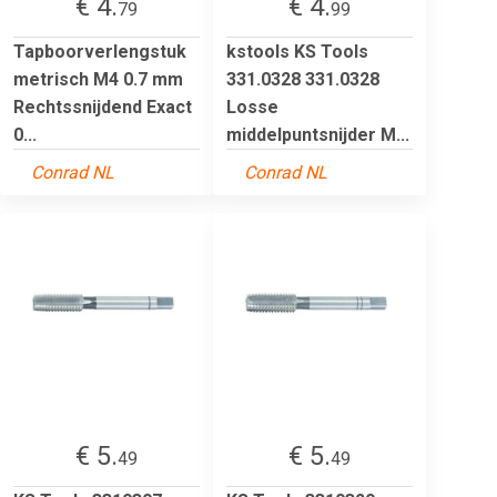
€ 4.
€ 4.
79
99
Tapboorverlengstuk
kstools KS Tools
metrisch M4 0.7 mm
331.0328 331.0328
Rechtssnijdend Exact
Losse
0...
middelpuntsnijder M...
Conrad NL
Conrad NL
€ 5.
€ 5.
49
49