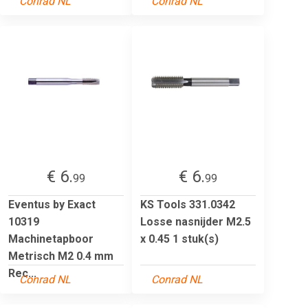
Conrad NL
Conrad NL
€ 6.
€ 6.
99
99
Eventus by Exact
KS Tools 331.0342
10319
Losse nasnijder M2.5
Machinetapboor
x 0.45 1 stuk(s)
Metrisch M2 0.4 mm
Rec...
Conrad NL
Conrad NL