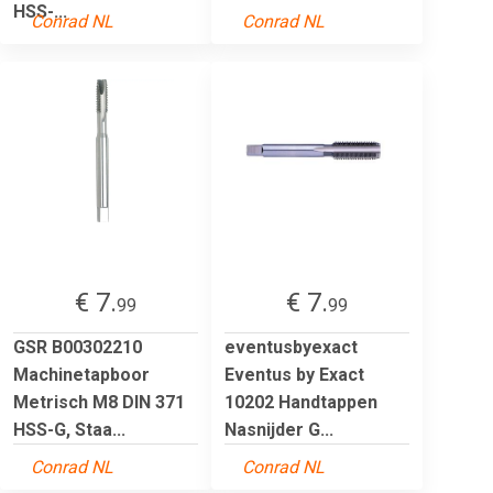
HSS-...
Conrad NL
Conrad NL
€ 7.
€ 7.
99
99
GSR B00302210
eventusbyexact
Machinetapboor
Eventus by Exact
Metrisch M8 DIN 371
10202 Handtappen
HSS-G, Staa...
Nasnijder G...
Conrad NL
Conrad NL