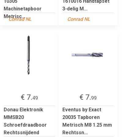
10305
1610016 Handtapset
Machinetapboor
3-delig M...
Metrisc...
Conrad NL
Conrad NL
€ 7.
€ 7.
49
99
Donau Elektronik
Eventus by Exact
MMSB20
20035 Tapboren
Schroefdraadboor
Metrisch M8 1.25 mm
Rechtssnijdend
Rechtssn...