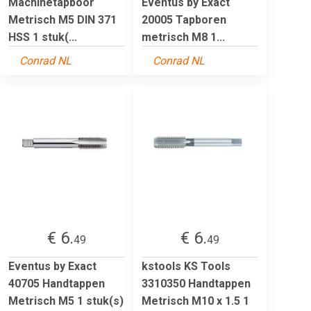
Machinetapboor
Eventus by Exact
Metrisch M5 DIN 371
20005 Tapboren
HSS 1 stuk(...
metrisch M8 1...
Conrad NL
Conrad NL
€ 6.
€ 6.
49
49
Eventus by Exact
kstools KS Tools
40705 Handtappen
3310350 Handtappen
Metrisch M5 1 stuk(s)
Metrisch M10 x 1.5 1