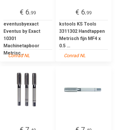
€ 6.
€ 6.
99
99
eventusbyexact
kstools KS Tools
Eventus by Exact
3311302 Handtappen
10301
Metrisch fijn MF4 x
Machinetapboor
0.5 ...
Metrisc...
Conrad NL
Conrad NL
€ 7.
€ 7.