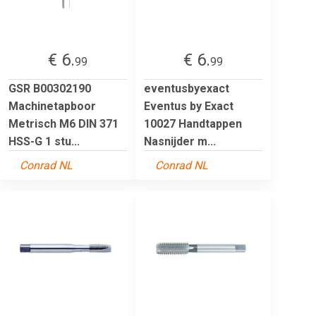
€ 6.
€ 6.
99
99
GSR B00302190
eventusbyexact
Machinetapboor
Eventus by Exact
Metrisch M6 DIN 371
10027 Handtappen
HSS-G 1 stu...
Nasnijder m...
Conrad NL
Conrad NL