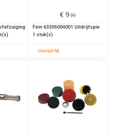
€ 9
.99
ofafzuiging
Fein 63305004001 Uitdrijfspie
k(s)
1 stuk(s)
Conrad NL