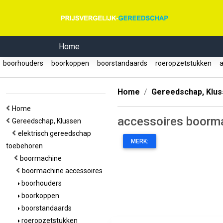
Home
boorhouders
boorkoppen
boorstandaards
roeropzetstukken
a
Home
Gereedschap, Klu
Home
accessoires boorm
Gereedschap, Klussen
elektrisch gereedschap
MERK:
toebehoren
boormachine
boormachine accessoires
boorhouders
boorkoppen
boorstandaards
roeropzetstukken