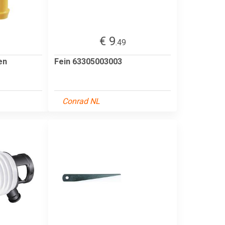
€ 9
.49
en
Fein 63305003003
Conrad NL