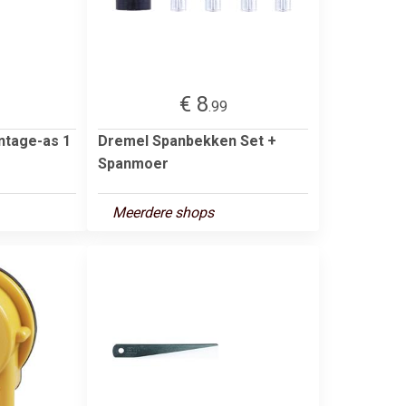
€ 8
.99
ntage-as 1
Dremel Spanbekken Set +
Spanmoer
Meerdere shops