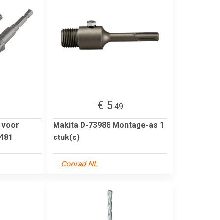
€ 5
.49
 voor
Makita D-73988 Montage-as 1
0481
stuk(s)
Conrad NL