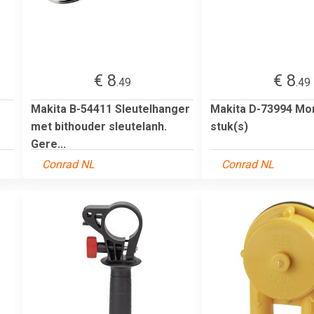
€ 8
€ 8
.49
.49
Makita B-54411 Sleutelhanger
Makita D-73994 Mo
met bithouder sleutelanh.
stuk(s)
Gere...
Conrad NL
Conrad NL