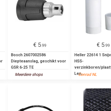
€ 5
€ 5
.99
.99
Bosch 2607002586
Heller 22614 1 Snij
or
Diepteaanslag, geschikt voor
HSS-
GSR 6-25 TE
verzinkboren/plaat
Len...
Meerdere shops
Conrad NL