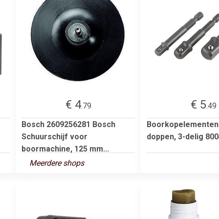
€ 4
€ 5
.79
.49
Bosch 2609256281 Bosch
Boorkopelementen
Schuurschijf voor
doppen, 3-delig 80
boormachine, 125 mm...
Meerdere shops