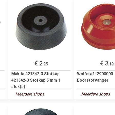
€ 2
€ 3
.95
.19
Makita 421342-3 Stofkap
Wolfcraft 2900000
421342-3 Stofkap 5 mm 1
Boorstofvanger
stuk(s)
Meerdere shops
Meerdere shops