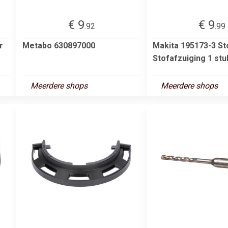
€ 9
€ 9
.92
.99
r
Metabo 630897000
Makita 195173-3 St
Stofafzuiging 1 stu
Meerdere shops
Meerdere shops