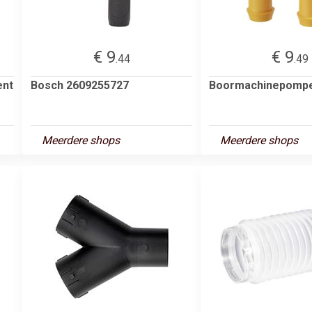
€ 9
€ 9
.44
.49
ent
Bosch 2609255727
Boormachinepomp
Meerdere shops
Meerdere shops