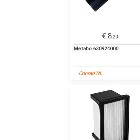
€ 8
.23
Metabo 630924000
Conrad NL