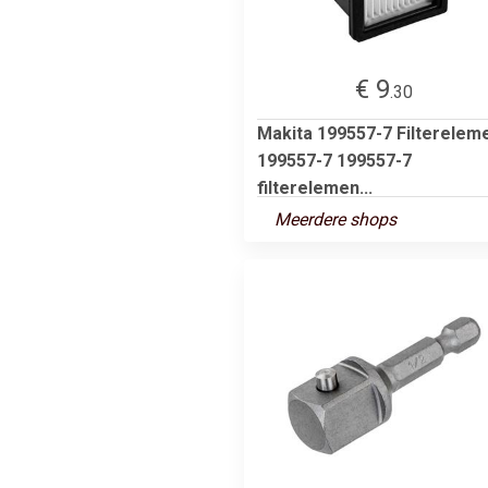
€ 9
.30
Makita 199557-7 Filterelem
199557-7 199557-7
filterelemen...
Meerdere shops