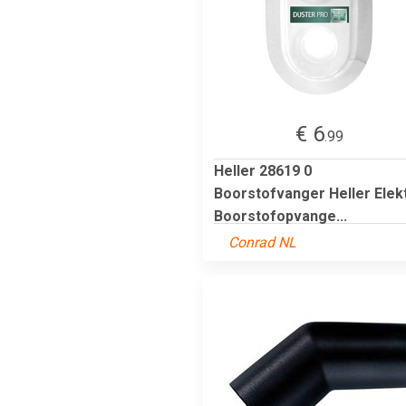
€ 6
.99
Heller 28619 0
Boorstofvanger Heller Elek
Boorstofopvange...
Conrad NL