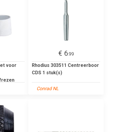
€ 6
.99
vet voor
Rhodius 303511 Centreerboor
CDS 1 stuk(s)
frezen
Conrad NL