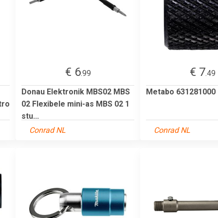
€ 6
€ 7
.99
.49
Donau Elektronik MBS02 MBS
Metabo 631281000
tro
02 Flexibele mini-as MBS 02 1
stu...
Conrad NL
Conrad NL