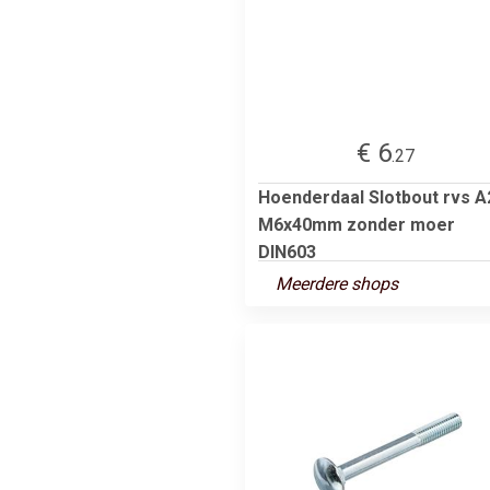
€ 6
.27
Hoenderdaal Slotbout rvs A
M6x40mm zonder moer
DIN603
Meerdere shops