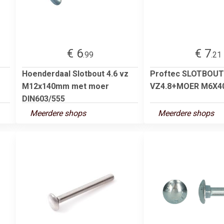
€ 6
€ 7
.99
.21
z
Hoenderdaal Slotbout 4.6 vz
Proftec SLOTBOUT
M12x140mm met moer
VZ4.8+MOER M6X40
DIN603/555
Meerdere shops
Meerdere shops