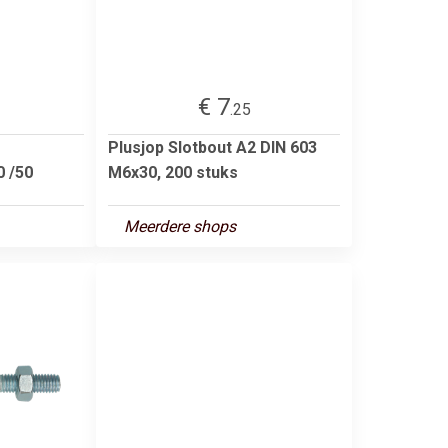
€ 7
.25
Plusjop Slotbout A2 DIN 603
 /50
M6x30, 200 stuks
Meerdere shops