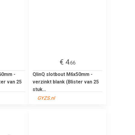
€ 4
.66
x60mm -
QlinQ slotbout M6x50mm -
ter van 25
verzinkt blank (Blister van 25
stuk...
GYZS.nl