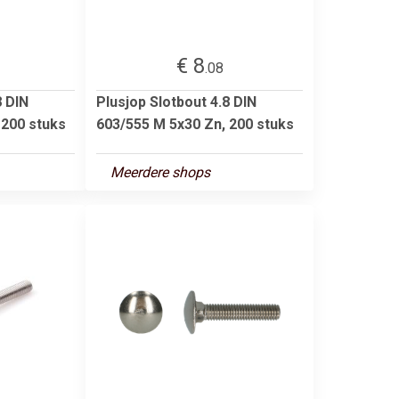
€ 8
.08
8 DIN
Plusjop Slotbout 4.8 DIN
 200 stuks
603/555 M 5x30 Zn, 200 stuks
Meerdere shops