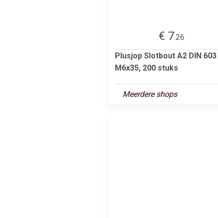
€ 7
.26
Plusjop Slotbout A2 DIN 603
M6x35, 200 stuks
Meerdere shops