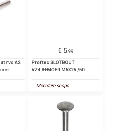
€ 5
.99
ut rvs A2
Proftec SLOTBOUT
moer
VZ4.8+MOER M6X25 /50
Meerdere shops