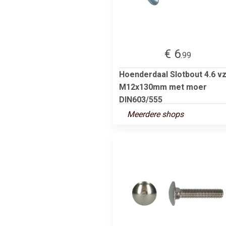
€ 6
.99
Hoenderdaal Slotbout 4.6 v
M12x130mm met moer
DIN603/555
Meerdere shops