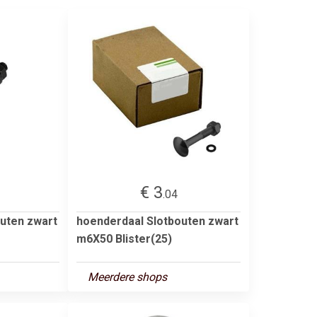
€ 3
.04
uten zwart
hoenderdaal Slotbouten zwart
m6X50 Blister(25)
Meerdere shops