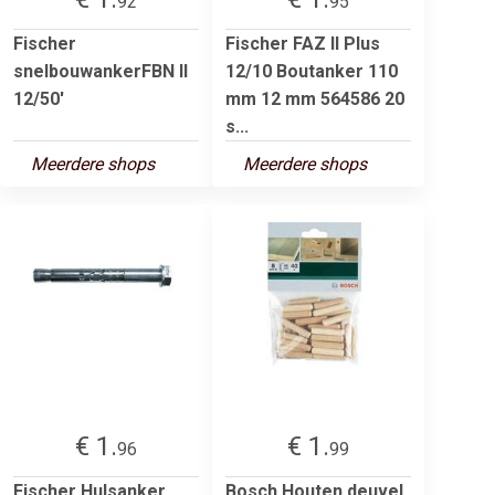
92
95
Fischer
Fischer FAZ II Plus
snelbouwankerFBN II
12/10 Boutanker 110
12/50'
mm 12 mm 564586 20
s...
Meerdere shops
Meerdere shops
€ 1.
€ 1.
96
99
Fischer Hulsanker
Bosch Houten deuvel