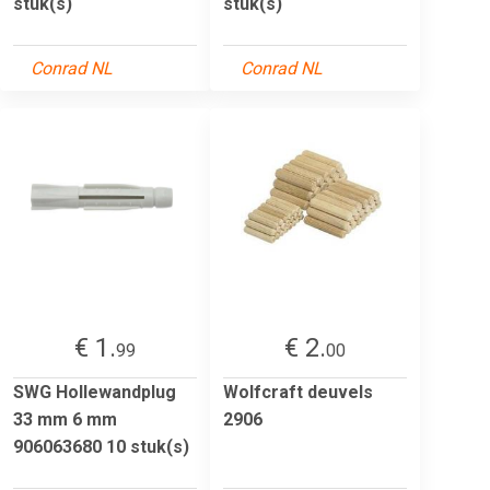
stuk(s)
stuk(s)
Conrad NL
Conrad NL
€ 1.
€ 2.
99
00
SWG Hollewandplug
Wolfcraft deuvels
33 mm 6 mm
2906
906063680 10 stuk(s)