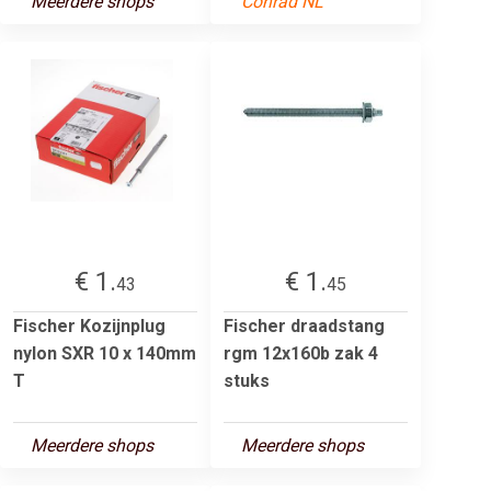
Meerdere shops
Conrad NL
€ 1.
€ 1.
43
45
Fischer Kozijnplug
Fischer draadstang
nylon SXR 10 x 140mm
rgm 12x160b zak 4
T
stuks
Meerdere shops
Meerdere shops