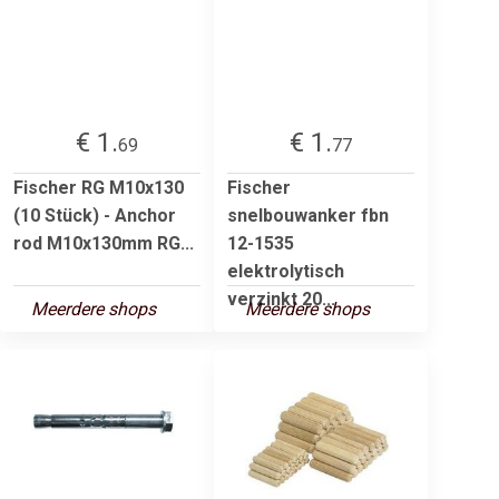
€ 1.
€ 1.
69
77
Fischer RG M10x130
Fischer
(10 Stück) - Anchor
snelbouwanker fbn
rod M10x130mm RG...
12-1535
elektrolytisch
verzinkt 20...
Meerdere shops
Meerdere shops