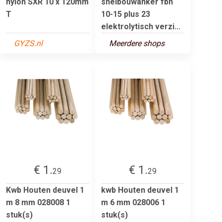
nylon SXR 10 x 120mm
snelbouwanker fbn
T
10-15 plus 23
elektrolytisch verzi...
GYZS.nl
Meerdere shops
€ 1.
€ 1.
29
29
Kwb Houten deuvel 1
kwb Houten deuvel 1
m 8 mm 028008 1
m 6 mm 028006 1
stuk(s)
stuk(s)