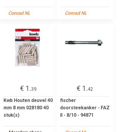
Conrad NL
Conrad NL
€ 1.
€ 1.
39
42
Kwb Houten deuvel 40
fischer
mm 8 mm 028180 40
doorsteekanker - FAZ
stuk(s)
II - 8/10 - 94871