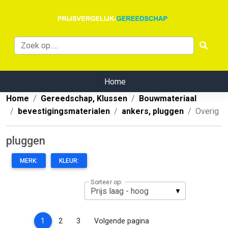
Home
Home
Gereedschap, Klussen
Bouwmateriaal
bevestigingsmaterialen
ankers, pluggen
Overig
pluggen
MERK:
KLEUR:
Sorteer op:
(current)
1
2
3
Volgende pagina