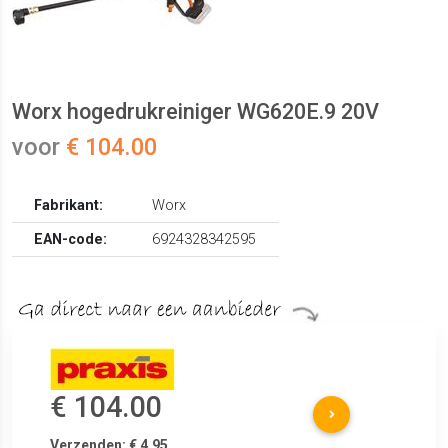
Worx hogedrukreiniger WG620E.9 20V
voor
€ 104.00
Fabrikant:
Worx
EAN-code:
6924328342595
€ 104.00
Verzenden: € 4.95