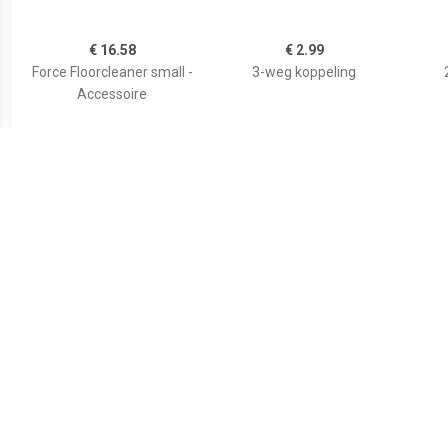
€ 16.58
€ 2.99
Force Floorcleaner small -
3-weg koppeling
Accessoire
€ 1.95
€ 7.20
Kraanstuk G1 met G3/4
Universele reiniger 1L
19
reduceerstuk