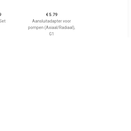
9
€ 5.79
Set
Aansluitadapter voor
pompen (Axiaal/Radiaal),
G1
9
€ 3.79
stuk UNI
Aansluitstuk binnendraad
G3/4