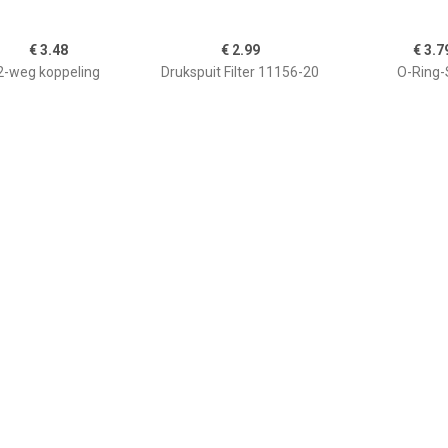
€ 3.48
€ 2.99
€ 3.7
2-weg koppeling
Drukspuit Filter 11156-20
O-Ring-
€ 4.30
€ 4.99
€ 4.9
7883-8 Adapter 1
Slangkoppeling UNI
Basic Slang
stuk(s)