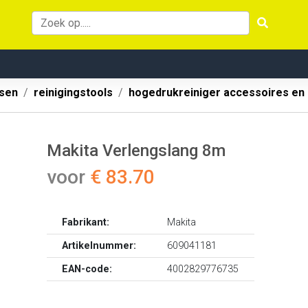
ssen
reinigingstools
hogedrukreiniger accessoires en
Makita Verlengslang 8m
voor
€ 83.70
Fabrikant:
Makita
Artikelnummer:
609041181
EAN-code:
4002829776735