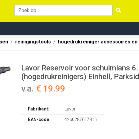
ssen
reinigingstools
hogedrukreiniger accessoires en
Lavor Reservoir voor schuimlans 6
(hogedrukreinigers) Einhell, Parksi
v.a.
€ 19.99
Fabrikant:
Lavor
EAN-code:
4260287617315