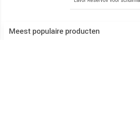
Lavor Reservoir voor schuimla
Meest populaire producten
€ 16.58
€ 2.99
Force Floorcleaner small -
3-weg koppeling
Accessoire