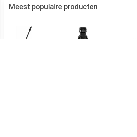
Meest populaire producten
€ 16.58
€ 2.99
Force Floorcleaner small -
3-weg koppeling
Accessoire