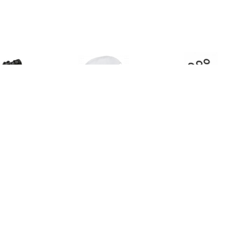
€ 3.48
€ 2.99
€ 3.7
2-weg koppeling
Drukspuit Filter 11156-20
O-Ring-