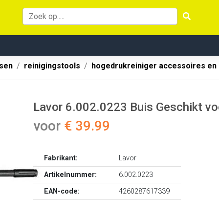
ssen
reinigingstools
hogedrukreiniger accessoires en
Lavor 6.002.0223 Buis Geschikt voo
voor
€ 39.99
Fabrikant:
Lavor
Artikelnummer:
6.002.0223
EAN-code:
4260287617339