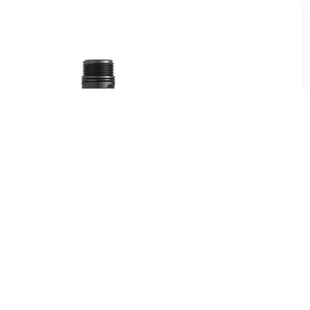
9
€ 5.79
Set
Aansluitadapter voor
pompen (Axiaal/Radiaal),
G1