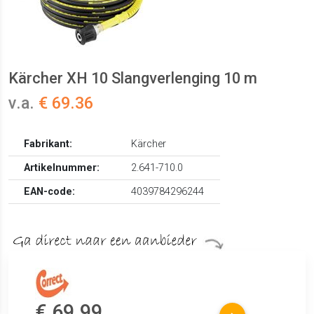
Kärcher XH 10 Slangverlenging 10 m
v.a.
€ 69.36
Fabrikant:
Kärcher
Artikelnummer:
2.641-710.0
EAN-code:
4039784296244
€ 69.99