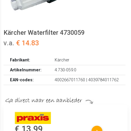
Kärcher Waterfilter 4730059
v.a.
€ 14.83
Fabrikant:
Kärcher
Artikelnummer:
4.730-059.0
EAN-codes:
4002667011760 | 4039784011762
€ 13.99