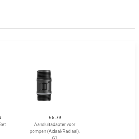
9
€ 5.79
Set
Aansluitadapter voor
pompen (Axiaal/Radiaal),
G1