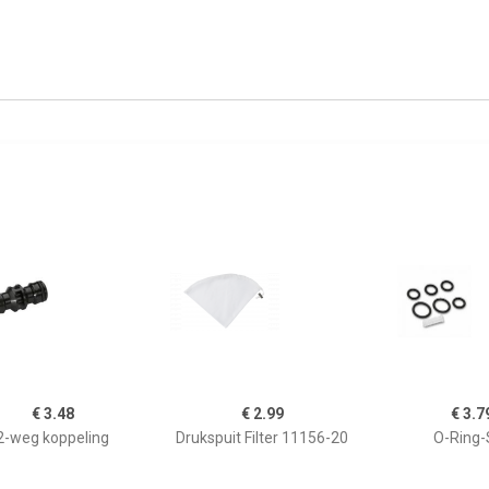
€ 3.48
€ 2.99
€ 3.7
2-weg koppeling
Drukspuit Filter 11156-20
O-Ring-