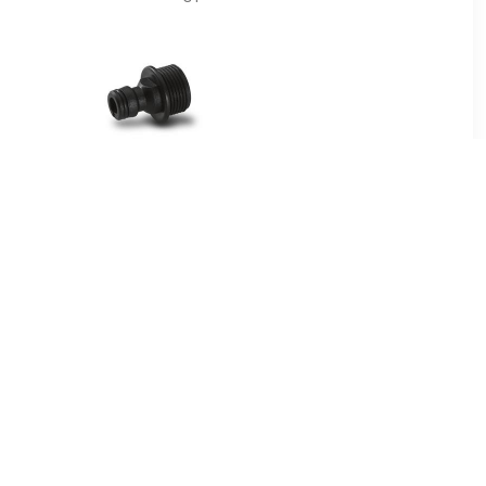
9
€ 3.79
stuk UNI
Aansluitstuk binnendraad
G3/4
0
€ 5.99