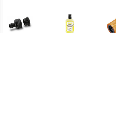
€ 1.95
€ 7.20
Kraanstuk G1 met G3/4
Universele reiniger 1L
19
reduceerstuk
€ 3.79
€ 4.99