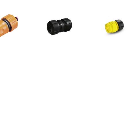
€ 4.30
€ 4.99
€ 4.9
7883-8 Adapter 1
Slangkoppeling UNI
Basic Slang
stuk(s)
€ 4.99
€ 99.00
€ 7.1