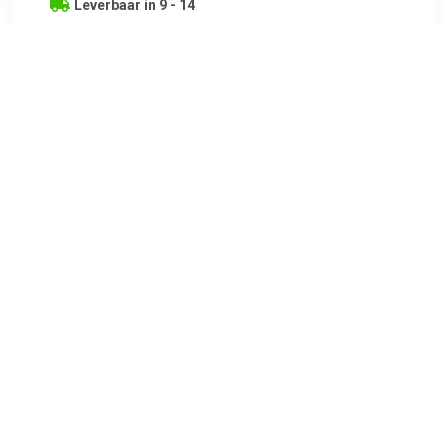
Leverbaar in 9 - 14
werkdagen
€ 504.59
Verzenden: € 0.00
2
Bosch Hogedrukreiniger 480 l/h
TERUG