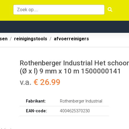
ssen
reinigingstools
afvoerreinigers
Rothenberger Industrial Het scho
(Ø x l) 9 mm x 10 m 1500000141
v.a.
€ 26.99
Fabrikant:
Rothenberger Industrial
EAN-code:
4004625370230