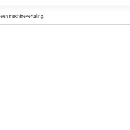
n een machinevertaling.
€ 16.99
€ 18.99
€ 10.
g- hogedrukreiniger
Rothenberger Industrial
Rothenberger 
RoPump
Het schoonmaken van de
Het schoonmak
kabelØ9 mm x 5 m Afm.
kabelØ6 mm x