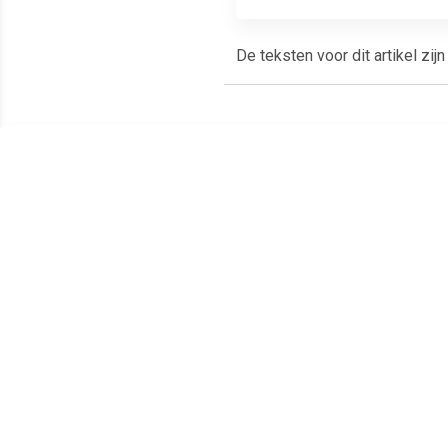
De teksten voor dit artikel zij
Meest populaire producten
€ 21.99
€ 15.99
Hoge Druk Pijpreiniger
Brüder Mannesmannnn
Zui
M49915