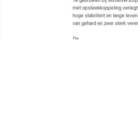
Te gebruiken bij textielverstop
met opsteekkoppeling verlegt
hoge stabiliteit en lange leve
van gehard en zeer sterk vere
De...
Meest populaire producten
€ 21.99
€ 15.99