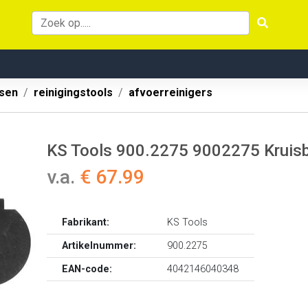
ssen
reinigingstools
afvoerreinigers
KS Tools 900.2275 9002275 Kruis
v.a.
€ 67.99
Fabrikant:
KS Tools
Artikelnummer:
900.2275
EAN-code:
4042146040348