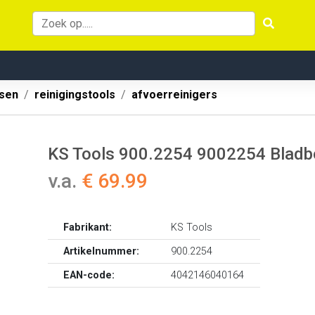
ssen
reinigingstools
afvoerreinigers
KS Tools 900.2254 9002254 Bladb
v.a.
€ 69.99
Fabrikant:
KS Tools
Artikelnummer:
900.2254
EAN-code:
4042146040164