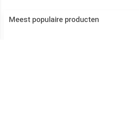
Voor het boren van vettige of
met opsteekkoppeling, geklin
van gehard en zeer sterk vere
De teksten voor dit artikel zijn
Meest populaire producten
€ 21.99
€ 15.99
Hoge Druk Pijpreiniger
Brüder Mannesmannnn
Zui