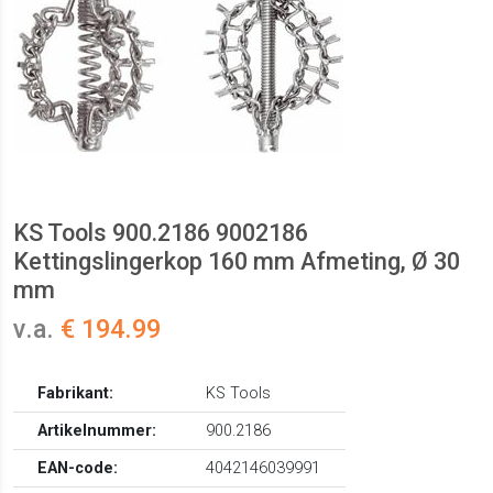
KS Tools 900.2186 9002186
Kettingslingerkop 160 mm Afmeting, Ø 30
mm
v.a.
€ 194.99
Fabrikant:
KS Tools
Artikelnummer:
900.2186
EAN-code:
4042146039991